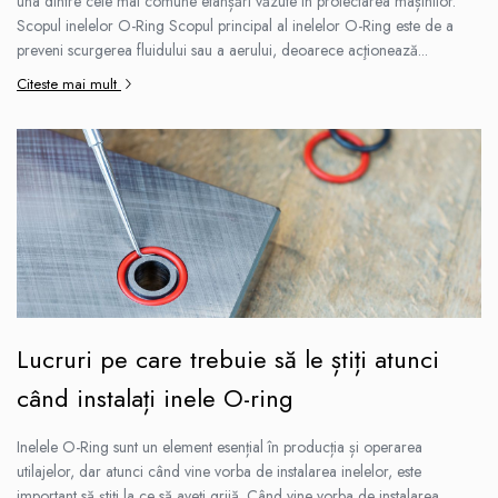
una dintre cele mai comune etanșări văzute în proiectarea mașinilor.
Garnituri racord filetat
Scopul inelelor O-Ring Scopul principal al inelelor O-Ring este de a
preveni scurgerea fluidului sau a aerului, deoarece acţionează...
Garnituri tip flanse
Citeste mai mult
Pentru etansari cu gauri de trecere a
prezoanelor (full face) conform DIN
86071
Pentru flanse plate cu umar (RF) conform
DIN 2690
Lucruri pe care trebuie să le știți atunci
când instalați inele O-ring
Inelele O-Ring sunt un element esențial în producția și operarea
utilajelor, dar atunci când vine vorba de instalarea inelelor, este
important să știți la ce să aveți grijă. Când vine vorba de instalarea