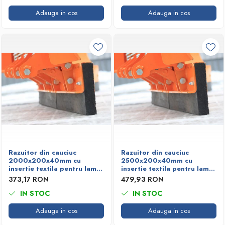
Adauga in cos
Adauga in cos
Razuitor din cauciuc
Razuitor din cauciuc
2000x200x40mm cu
2500x200x40mm cu
insertie textila pentru lame
insertie textila pentru lame
deszapezire
deszapezire
373,17 RON
479,93 RON
IN STOC
IN STOC
Adauga in cos
Adauga in cos