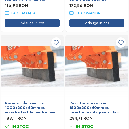
deszapezire
deszapezire
116,93 RON
172,86 RON
LA COMANDA
LA COMANDA
Adauga in cos
Adauga in cos
Razuitor din cauciuc
Razuitor din cauciuc
1000x200x40mm cu
1500x200x40mm cu
insertie textila pentru lame
insertie textila pentru lame
deszapezire
deszapezire
188,11 RON
284,71 RON
IN STOC
IN STOC