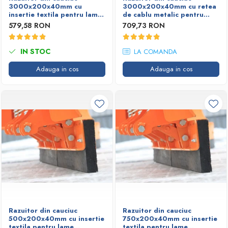
3000x200x40mm cu
3000x200x40mm cu retea
Garnituri racord filetat
insertie textila pentru lame
de cablu metalic pentru
deszapezire
lame deszapezire
Garnituri tip flanse
579,58 RON
709,73 RON
Pentru etansari cu gauri de trecere a
prezoanelor (full face) conform DIN
IN STOC
LA COMANDA
86071
Pentru flanse plate cu umar (RF) conform
Adauga in cos
Adauga in cos
DIN 2690
Razuitor din cauciuc
Razuitor din cauciuc
500x200x40mm cu insertie
750x200x40mm cu insertie
textila pentru lame
textila pentru lame