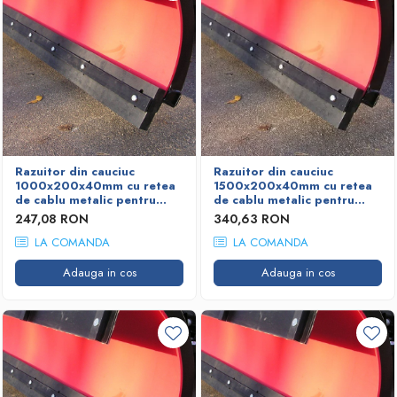
Razuitor din cauciuc
Razuitor din cauciuc
1000x200x40mm cu retea
1500x200x40mm cu retea
de cablu metalic pentru
de cablu metalic pentru
lame deszapezire
lame deszapezire
247,08 RON
340,63 RON
LA COMANDA
LA COMANDA
Adauga in cos
Adauga in cos