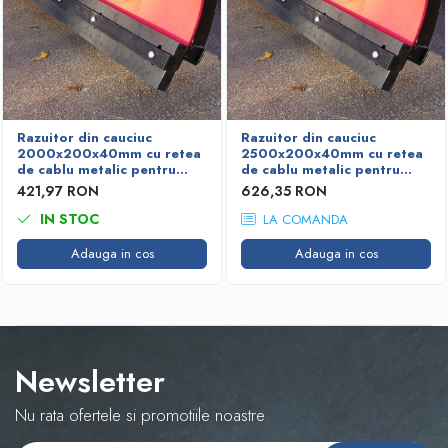
Razuitor din cauciuc
Razuitor din cauciuc
2000x200x40mm cu retea
2500x200x40mm cu retea
de cablu metalic pentru
de cablu metalic pentru
lame deszapezire
lame deszapezire
421,97 RON
626,35 RON
IN STOC
LA COMANDA
Adauga in cos
Adauga in cos
Newsletter
Nu rata ofertele si promotiile noastre