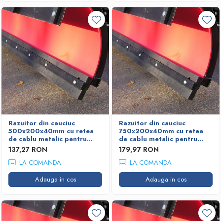
Razuitor din cauciuc
Razuitor din cauciuc
500x200x40mm cu retea
750x200x40mm cu retea
de cablu metalic pentru
de cablu metalic pentru
lame deszapezire
lame deszapezire
137,27 RON
179,97 RON
LA COMANDA
LA COMANDA
Adauga in cos
Adauga in cos