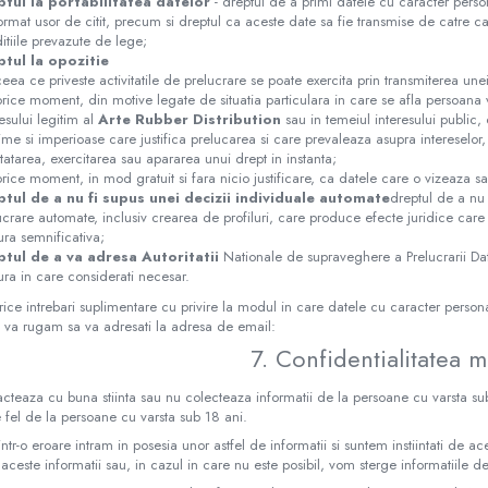
ptul la portabilitatea datelor
- dreptul de a primi datele cu caracter personal
ormat usor de citit, precum si dreptul ca aceste date sa fie transmise de catre ca
itiile prevazute de lege;
ptul la opozitie
 ceea ce priveste activitatile de prelucrare se poate exercita prin transmiterea une
 orice moment, din motive legate de situatia particulara in care se afla persoana 
resului legitim al
Arte Rubber Distribution
sau in temeiul interesului public
time si imperioase care justifica prelucarea si care prevaleaza asupra intereselor, 
tatarea, exercitarea sau apararea unui drept in instanta;
 orice moment, in mod gratuit si fara nicio justificare, ca datele care o vizeaza s
ptul de a nu fi supus unei decizii individuale automate
dreptul de a nu 
ucrare automate, inclusiv crearea de profiluri, care produce efecte juridice care
ra semnificativa;
ptul de a va adresa Autoritatii
Nationale de supraveghere a Prelucrarii Dat
ra in care considerati necesar.
rice intrebari suplimentare cu privire la modul in care datele cu caracter persona
 va rugam sa va adresati la adresa de email:
7. Confidentialitatea m
cteaza cu buna stiinta sau nu colecteaza informatii de la persoane cu varsta sub
 fel de la persoane cu varsta sub 18 ani.
ntr-o eroare intram in posesia unor astfel de informatii si suntem instiintati de
a aceste informatii sau, in cazul in care nu este posibil, vom sterge informatiile d