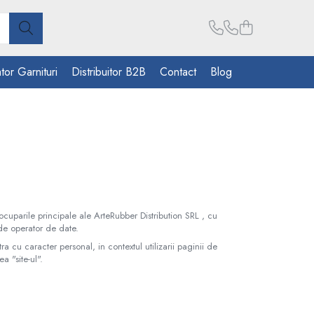
tor Garnituri
Distribuitor B2B
Contact
Blog
cuparile principale ale ArteRubber Distribution SRL , cu
 de operator de date.
cu caracter personal, in contextul utilizarii paginii de
 "site-ul".