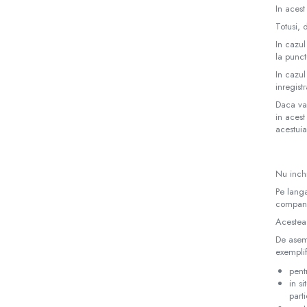
In acest
Totusi,
In cazul
la punct
In cazul
inregist
Daca va
in acest
acestuia
Nu inchi
Pe langa
compani
Acestea 
De aseme
exempli
pent
in s
part