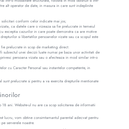
 intr-o modalitate structurata, folosita in mod obisnuit si intr-
tre alt operator de date, in masura in care sunt indeplinite
i solicitari conform celor indicate mai jos;
vizata, ca datele care o vizeaza sa fie prelucrate in temeiul
, cu exceptia cazurilor in care poate demonstra ca are motive
drepturilor si libertatilor persoanelor vizate sau ca scopul este
a fie prelucrate in scop de marketing direct.
fi subiectul unei decizii luate numai pe baza unor activitati de
 privesc persoana vizata sau o afecteaza in mod similar intr-o
elor cu Caracter Personal sau instantelor competente, in
l sunt prelucrate si pentru a va exercita drepturile mentionate
inorilor
 18 ani. Website-ul nu are ca scop solicitarea de informatii
 acest lucru, vom obtine consimtamantul parental adecvat pentru
e pe serverele noastre.