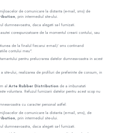
 mijloacelor de comunicare la distanta (e-mail, sms) de
ribution
, prin intermediul site-ului.
l dumneavoastra, daca alegeti sa-l furnizati.
casutei corespunzatoare de la momentul crearii contului, sau
tiunea de la finalul fiecarui e-mail/ sms continand
tiile contului meu".
mtamantului pentru prelucrarea datelor dumneavoastra in acest
a site-ului, realizarea de profiluri de preferinte de consum, in
tim al
Arte Rubber Distribution
de a imbunatati
ste voluntara. Refuzul furnizarii datelor pentru acest scop nu
neavoastra cu caracter personal astfel:
 mijloacelor de comunicare la distanta (e-mail, sms), de
ribution
, prin intermediul site-ului.
l dumneavoastra, daca alegeti sa-l furnizati.