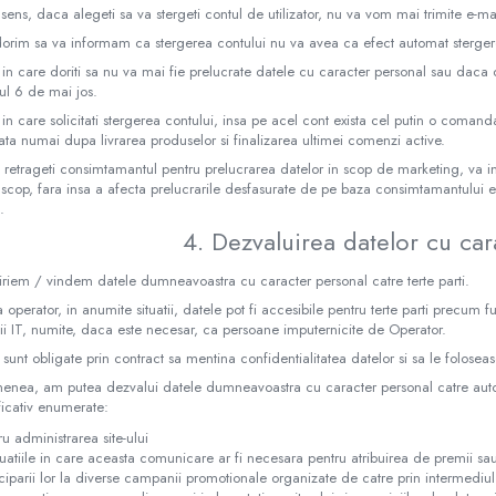
 sens, daca alegeti sa va stergeti contul de utilizator, nu va vom mai trimite e-ma
 dorim sa va informam ca stergerea contului nu va avea ca efect automat sterge
 in care doriti sa nu va mai fie prelucrate datele cu caracter personal sau daca do
ul 6 de mai jos.
 in care solicitati stergerea contului, insa pe acel cont exista cel putin o comand
rata numai dupa livrarea produselor si finalizarea ultimei comenzi active.
 retrageti consimtamantul pentru prelucrarea datelor in scop de marketing, va 
 scop, fara insa a afecta prelucrarile desfasurate de pe baza consimtamantului
.
4. Dezvaluirea datelor cu car
riem / vindem datele dumneavoastra cu caracter personal catre terte parti.
 operator, in anumite situatii, datele pot fi accesibile pentru terte parti precum fu
i IT, numite, daca este necesar, ca persoane imputernicite de Operator.
sunt obligate prin contract sa mentina confidentialitatea datelor si sa le foloseas
nea, am putea dezvalui datele dumneavoastra cu caracter personal catre autorit
ficativ enumerate:
ru administrarea site-ului
ituatiile in care aceasta comunicare ar fi necesara pentru atribuirea de premii sau
iciparii lor la diverse campanii promotionale organizate de catre prin intermediul s