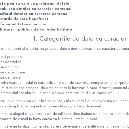
ata pentru care va prelucram datele
valuirea datelor cu caracter personal
nsferul datelor cu caracter personal
pturile de care beneficiati
fidentialitatea minorilor
ficari in politica de confidentialitate
1. Categoriile de date cu caracter
sunteti client al site-ului, va prelucra datele dumneavoastra cu caracter persona
e si prenume
r de telefon
sa de e-mail
sa de facturare
sa de livrare
 referitoare la modul in care utilizati site-ul (de exemplu, comportamentul /pre
um si orice alte categorii de date pe care le furnizati in mod direct in contextul c
intermediul site-ului sau in orice alt mod care rezulta din utilizarea site-ului.
tru a va crea cont de utilizator pe site, utilizati contul dumneavoastra de Fac
fisate de aplicatiile respective: nume utilizator, adresa de e-mail.
 in care alegeti sa va creati cont de utilizator doar inainte de a finaliza comanda
oastra de e-mail in baza careia va fi creat automat un cont.
 in care nu finalizati comanda, adresa de e-mail si celelalte date furnizate nu vo