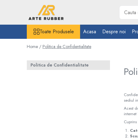
Toate Produsele
Toate Produsele
Acasa
Despre noi
Pr
Garnituri
Inel O-Ring
Home /
Politica de Confidentialitate
Inele X-Ring
Etansare piston hidraulic
Politica de Confidentialitate
Pol
Profile din cauciuc
Snur din cauciuc
Cauciuc NBR (rezistent la uleiuri)
Confiden
Cauciuc siliconic (MVQ)
sediul i
Cauciuc EPDM spongios
Acest do
Cauciuc Viton (FKM/FPM)
internet
Cauciuc silicon spongios
Cuprins
Garnituri din cauciuc cu metal
Cat
Scop