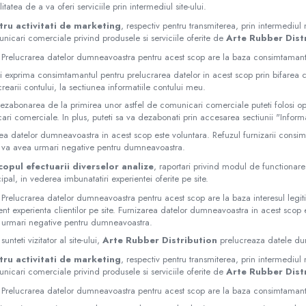
litatea de a va oferi serviciile prin intermediul site-ului.
tru activitati de marketing
, respectiv pentru transmiterea, prin intermediul
nicari comerciale privind produsele si serviciile oferite de
Arte Rubber Dist
 Prelucrarea datelor dumneavoastra pentru acest scop are la baza consimtamantu
i exprima consimtamantul pentru prelucrarea datelor in acest scop prin bifarea 
 crearii contului, la sectiunea informatiile contului meu.
ezabonarea de la primirea unor astfel de comunicari comerciale puteti folosi op
ri comerciale. In plus, puteti sa va dezabonati prin accesarea sectiunii "Informa
ea datelor dumneavoastra in acest scop este voluntara. Refuzul furnizarii consi
 va avea urmari negative pentru dumneavoastra.
copul efectuarii diverselor analize
, raportari privind modul de functionare 
cipal, in vederea imbunatatiri experientei oferite pe site.
 Prelucrarea datelor dumneavoastra pentru acest scop are la baza interesul legi
t experienta clientilor pe site. Furnizarea datelor dumneavoastra in acest scop e
 urmari negative pentru dumneavoastra.
unteti vizitator al site-ului,
Arte Rubber Distribution
prelucreaza datele dum
tru activitati de marketing
, respectiv pentru transmiterea, prin intermediul
nicari comerciale privind produsele si serviciile oferite de
Arte Rubber Dist
 Prelucrarea datelor dumneavoastra pentru acest scop are la baza consimtamantu