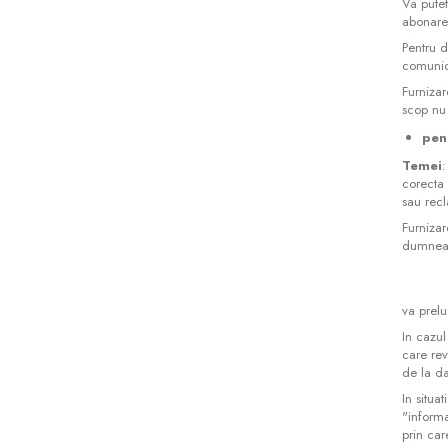
Va putet
abonarea
Pentru d
comunic
Furnizar
scop nu
pen
Temei
:
corecta 
sau recl
Furnizar
dumneav
va prelu
In cazul
care rev
de la da
In situa
"inform
prin car