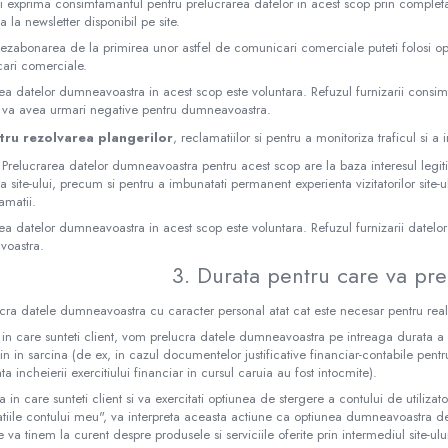
i exprima consimtamantul pentru prelucrarea datelor in acest scop prin completa
 la newsletter disponibil pe site.
ezabonarea de la primirea unor astfel de comunicari comerciale puteti folosi op
ari comerciale.
ea datelor dumneavoastra in acest scop este voluntara. Refuzul furnizarii consi
 va avea urmari negative pentru dumneavoastra.
tru rezolvarea plangerilor
, reclamatiilor si pentru a monitoriza traficul si 
 Prelucrarea datelor dumneavoastra pentru acest scop are la baza interesul legi
a site-ului, precum si pentru a imbunatati permanent experienta vizitatorilor site-ulu
amatii.
ea datelor dumneavoastra in acest scop este voluntara. Refuzul furnizarii datel
oastra.
3. Durata pentru care va pr
cra datele dumneavoastra cu caracter personal atat cat este necesar pentru real
 in care sunteti client, vom prelucra datele dumneavoastra pe intreaga durata a ra
in in sarcina (de ex, in cazul documentelor justificative financiar-contabile pen
ta incheierii exercitiului financiar in cursul caruia au fost intocmite).
tia in care sunteti client si va exercitati optiunea de stergere a contului de utiliz
atiile contului meu", va interpreta aceasta actiune ca optiunea dumneavoastra
e va tinem la curent despre produsele si serviciile oferite prin intermediul site-ulu