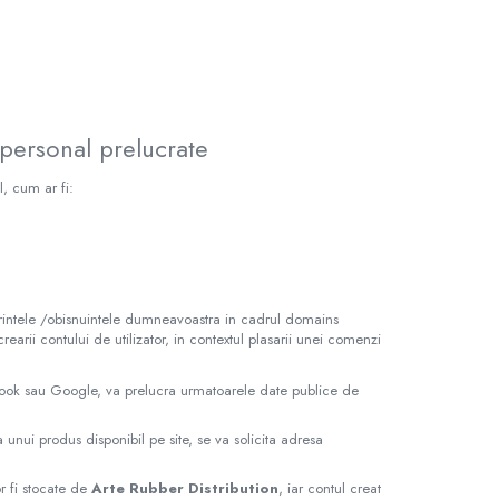
 personal prelucrate
l, cum ar fi:
ferintele /obisnuintele dumneavoastra in cadrul domains
rearii contului de utilizator, in contextul plasarii unei comenzi
ebook sau Google, va prelucra urmatoarele date publice de
 unui produs disponibil pe site, se va solicita adresa
r fi stocate de
Arte Rubber Distribution
, iar contul creat