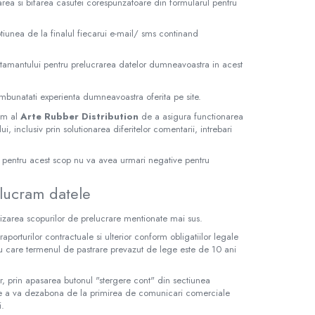
rea si bifarea casutei corespunzatoare din formularul pentru
tiunea de la finalul fiecarui e-mail/ sms continand
mtamantului pentru prelucrarea datelor dumneavoastra in acest
a imbunatati experienta dumneavoastra oferita pe site.
tim al
Arte Rubber Distribution
de a asigura functionarea
i, inclusiv prin solutionarea diferitelor comentarii, intrebari
or pentru acest scop nu va avea urmari negative pentru
elucram datele
izarea scopurilor de prelucrare mentionate mai sus.
porturilor contractuale si ulterior conform obligatiilor legale
tru care termenul de pastrare prevazut de lege este de 10 ani
ator, prin apasarea butonul "stergere cont" din sectiunea
 de a va dezabona de la primirea de comunicari comerciale
i.