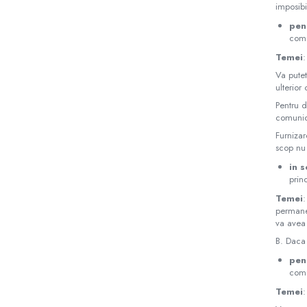
Bare de impact
imposibi
Razuitoare lame zapada
pen
comu
Produse Siguranta Traficului
Stalpi pietonali
Temei
:
Va putet
Conuri reflectorizante
ulterior
Limitatore de viteza
Pentru d
comunica
Covorase de intrare
Furnizar
Cuplaje elastice
scop nu
Tip N-EUPEX
in s
Promotii
prin
Temei
:
permanen
va avea
B. Daca s
pen
comu
Temei
: