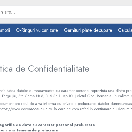
omotii
O-Ringuri vulcanizate
Garnituri plate decupate
Calcula
itica de Confidentialitate
tialitatea datelor dumneavoastra cu caracter personal reprezinta una dintre preo
n Targu Jiu, Str. Cerna Nr.6, Bl.6 Sc.1, Ap.10, Judetul Gorj, Romania, in calitate
cument are rolul de a va informa cu privire la prelucrarea datelor dumneavoastra 
 https://www.covoarecauciuc.ro, la care ne vom referi in continuare cu denumirea
egoriile de date cu caracter personal prelucrate
urile si temeiurile prelucrarii