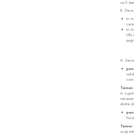
va fi st
Placi din cauciuc spongios
B. Daca 
EPDM Spongios
In m
Placi din Marsit si Grafit
care
In m
Marsit (clingherit)
URL-
pagi
Covoare cauciuc antiderapant
Covor din granule de cauciuc
Protectie la electrocutare
A. Daca 
Covor electroizolant
pen
Carton electroizolant - Prespan
vali
coma
Aparate reazem din neopren
Temei:
Adeziv lipire/reparare cauciuc
in cupri
Benzi transportoare
necesara
dintre 
Banda transportoare din cauciuc
pen
Placa cauciucare tamburi
fisc
Racleti benzi transportoare
Temei
:
scop est