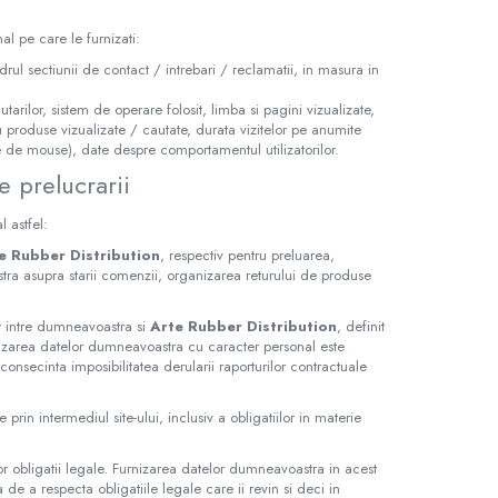
al pe care le furnizati:
cadrul sectiunii de contact / intrebari / reclamatii, in masura in
tarilor, sistem de operare folosit, limba si pagini vizualizate,
sau produse vizualizate / cautate, durata vizitelor pe anumite
ile de mouse), date despre comportamentul utilizatorilor.
e prelucrarii
 astfel:
e Rubber Distribution
, respectiv pentru preluarea,
tra asupra starii comenzii, organizarea returului de produse
t intre dumneavoastra si
Arte Rubber Distribution
, definit
nizarea datelor dumneavoastra cu caracter personal este
onsecinta imposibilitatea derularii raporturilor contractuale
te prin intermediul site-ului, inclusiv a obligatiilor in materie
 obligatii legale. Furnizarea datelor dumneavoastra in acest
de a respecta obligatiile legale care ii revin si deci in