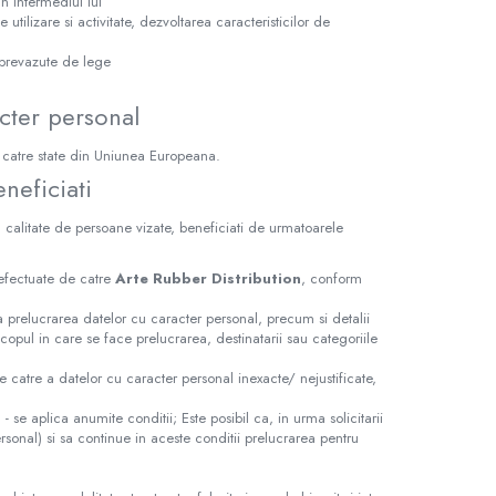
in intermediul lui
utilizare si activitate, dezvoltarea caracteristicilor de
 prevazute de lege
acter personal
r catre state din Uniunea Europeana.
neficiati
in calitate de persoane vizate, beneficiati de urmatoarele
e efectuate de catre
Arte Rubber Distribution
, conform
a prelucrarea datelor cu caracter personal, precum si detalii
copul in care se face prelucrarea, destinatarii sau categoriile
de catre a datelor cu caracter personal inexacte/ nejustificate,
") - se aplica anumite conditii; Este posibil ca, in urma solicitarii
rsonal) si sa continue in aceste conditii prelucrarea pentru