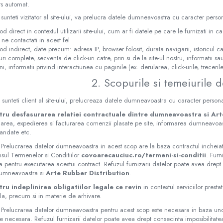
ers automat.
sunteti vizitator al site-ului, va prelucra datele dumneavoastra cu caracter person
od direct in contextul utilizarii site-ului, cum ar fi datele pe care le furnizati in 
 ne contactati in acest fel
od indirect, date precum: adresa IP, browser folosit, durata navigarii, istoricul cau
uri complete, secventa de click-uri catre, prin si de la site-ul nostru, informatii 
ni, informatii privind interactiunea cu paginile (ex. derularea, click-urile, trecer
2. Scopurile si temeiurile d
sunteti client al site-ului, prelucreaza datele dumneavoastra cu caracter personal
tru desfasurarea relatiei contractuale dintre dumneavoastra si Art
darea, expedierea si facturarea comenzii plasate pe site, informarea dumneavoas
ndate etc.
Prelucrarea datelor dumneavoastra in acest scop are la baza contractul incheia
nsul Termenelor si Conditiilor
covoarecauciuc.ro/termeni-si-conditii
. Fur
 pentru executarea acestui contract. Refuzul furnizarii datelor poate avea drept c
dumneavoastra si
Arte Rubber Distribution
.
tru indeplinirea obligatiilor legale ce revin
in contextul serviciilor presta
ala, precum si in materie de arhivare.
 Prelucrarea datelor dumneavoastra pentru acest scop este necesara in baza unor
e necesara. Refuzul furnizarii datelor poate avea drept consecinta imposibilitatea 