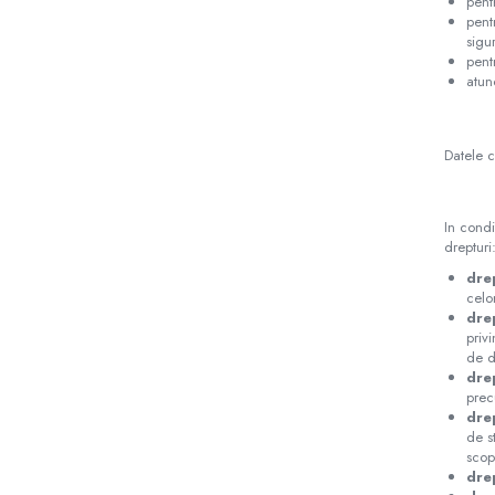
pent
pent
sigur
pent
atun
Datele c
In condi
drepturi
dre
celo
dre
priv
de de
drep
prec
dre
de s
scopu
drep