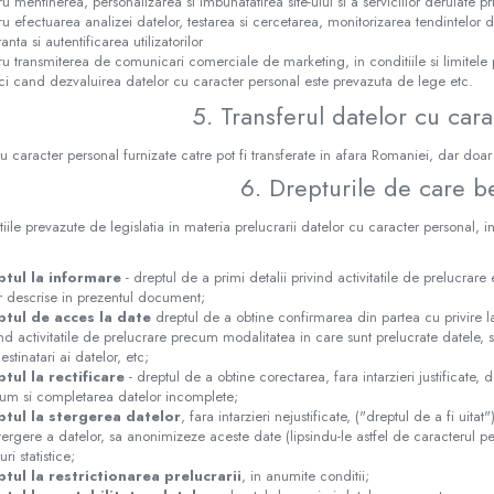
ru mentinerea, personalizarea si imbunatatirea site-ului si a serviciilor derulate pr
ru efectuarea analizei datelor, testarea si cercetarea, monitorizarea tendintelor de 
anta si autentificarea utilizatorilor
ru transmiterea de comunicari comerciale de marketing, in conditiile si limitele
ci cand dezvaluirea datelor cu caracter personal este prevazuta de lege etc.
5. Transferul datelor cu car
u caracter personal furnizate catre pot fi transferate in afara Romaniei, dar doa
6. Drepturile de care be
tiile prevazute de legislatia in materia prelucrarii datelor cu caracter personal, 
:
ptul la informare
- dreptul de a primi detalii privind activitatile de prelucrar
r descrise in prezentul document;
ptul de acces la date
dreptul de a obtine confirmarea din partea cu privire l
ind activitatile de prelucrare precum modalitatea in care sunt prelucrate datele, s
stinatari ai datelor, etc;
tul la rectificare
- dreptul de a obtine corectarea, fara intarzieri justificate, 
um si completarea datelor incomplete;
ptul la stergerea datelor
, fara intarzieri nejustificate, ("dreptul de a fi uitat
tergere a datelor, sa anonimizeze aceste date (lipsindu-le astfel de caracterul pe
ri statistice;
tul la restrictionarea prelucrarii
, in anumite conditii;