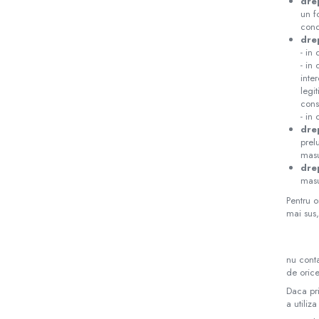
dre
un f
cond
dre
- in
- in
inte
legi
cons
- in
dre
prel
masu
dre
masu
Pentru o
mai sus,
nu conta
de orice
Daca pri
a utiliz