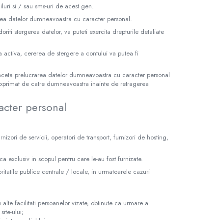
iluri si / sau sms-uri de acest gen.
rea datelor dumneavoastra cu caracter personal.
riti stergerea datelor, va puteti exercita drepturile detaliate
a activa, cererea de stergere a contului va putea fi
inceta prelucrarea datelor dumneavoastra cu caracter personal
 exprimat de catre dumneavoastra inainte de retragerea
acter personal
rnizori de servicii, operatori de transport, furnizori de hosting,
ca exclusiv in scopul pentru care le-au fost furnizate.
atile publice centrale / locale, in urmatoarele cazuri
 alte facilitati persoanelor vizate, obtinute ca urmare a
ite-ului;