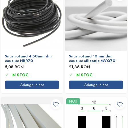
Snur rotund 4,50mm din
Snur rotund 10mm din
cauciuc NBR70
cauciuc siliconic MVQ70
5,08 RON
21,36 RON
IN STOC
IN STOC
Adauga in cos
Adauga in cos
NOU