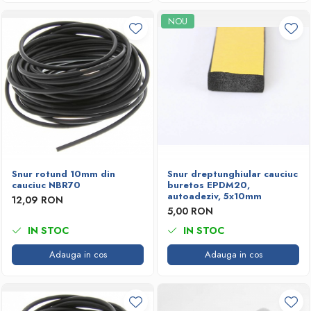
NOU
Snur rotund 10mm din
Snur dreptunghiular cauciuc
cauciuc NBR70
buretos EPDM20,
autoadeziv, 5x10mm
12,09 RON
5,00 RON
IN STOC
IN STOC
Adauga in cos
Adauga in cos