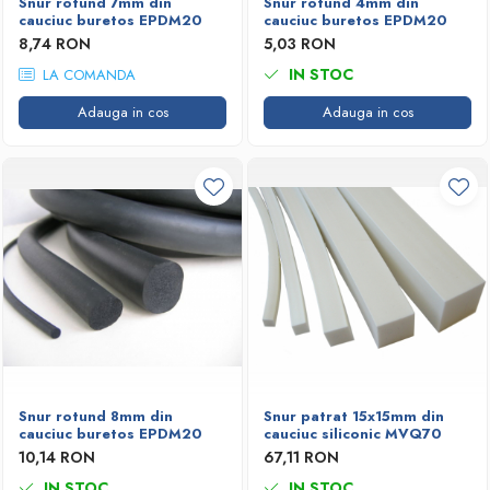
Snur rotund 7mm din
Snur rotund 4mm din
cauciuc buretos EPDM20
cauciuc buretos EPDM20
8,74 RON
5,03 RON
IN STOC
LA COMANDA
Adauga in cos
Adauga in cos
Snur rotund 8mm din
Snur patrat 15x15mm din
cauciuc buretos EPDM20
cauciuc siliconic MVQ70
10,14 RON
67,11 RON
IN STOC
IN STOC