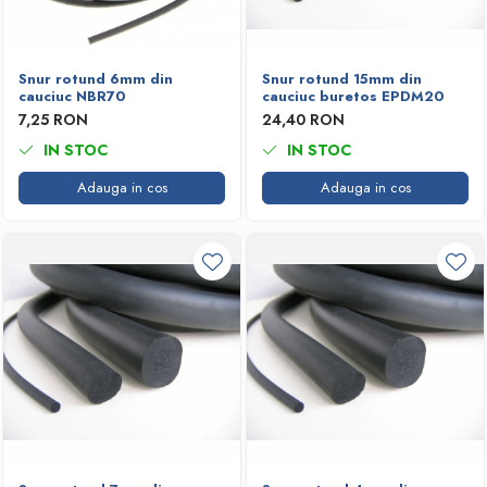
Snur rotund 6mm din
Snur rotund 15mm din
cauciuc NBR70
cauciuc buretos EPDM20
7,25 RON
24,40 RON
IN STOC
IN STOC
Adauga in cos
Adauga in cos