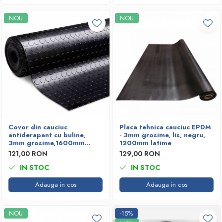
NOU
NOU
Covor din cauciuc
Placa tehnica cauciuc EPDM
antiderapant cu buline,
- 3mm grosime, lis, negru,
3mm grosime,1600mm
1200mm latime
latime
121,00 RON
129,00 RON
IN STOC
IN STOC
Adauga in cos
Adauga in cos
NOU
-15%