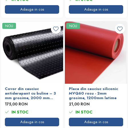
Adauga in cos
Adauga in cos
NOU
NOU
Covor din cauciuc
Placa din cauciuc siliconic
antiderapant cu buline – 3
MVQ60 rosu - 2mm
mm grosime, 2000 mm
grosime, 1200mm latime
lățime
175,00 RON
21,00 RON
IN STOC
IN STOC
Adauga in cos
Adauga in cos