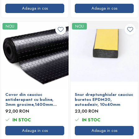
Adauga in cos
Adauga in cos
NOU
NOU
Covor din cauciuc
Snur dreptunghiular cauciuc
antiderapant cu buline,
buretos EPDM20,
3mm grosime,1400mm
autoadeziv, 10x40mm
latime
92,00 RON
23,00 RON
IN STOC
IN STOC
Adauga in cos
Adauga in cos