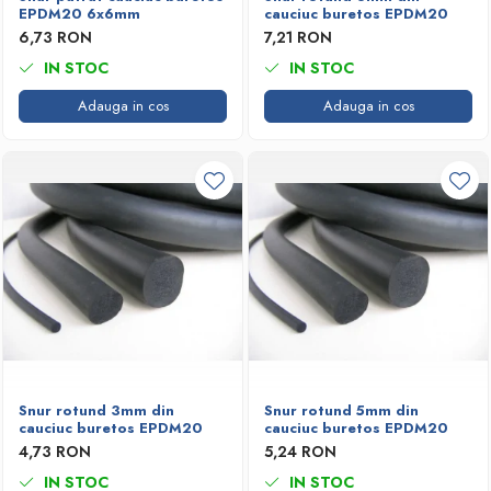
EPDM20 6x6mm
cauciuc buretos EPDM20
Garnituri racord filetat
6,73 RON
7,21 RON
Garnituri tip flanse
IN STOC
IN STOC
Pentru etansari cu gauri de trecere a
Adauga in cos
Adauga in cos
prezoanelor (full face) conform DIN
86071
Pentru flanse plate cu umar (RF) conform
DIN 2690
Snur rotund 3mm din
Snur rotund 5mm din
cauciuc buretos EPDM20
cauciuc buretos EPDM20
4,73 RON
5,24 RON
IN STOC
IN STOC