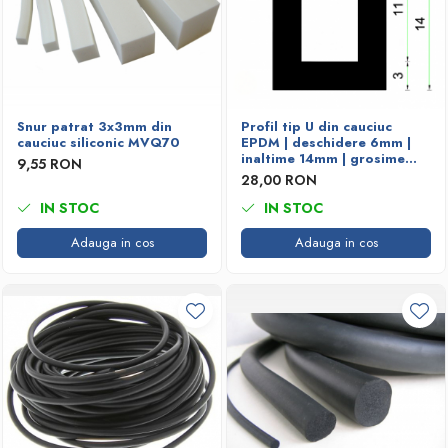
Snur patrat 3x3mm din
Profil tip U din cauciuc
cauciuc siliconic MVQ70
EPDM | deschidere 6mm |
inaltime 14mm | grosime
9,55 RON
3mm
28,00 RON
IN STOC
IN STOC
Adauga in cos
Adauga in cos