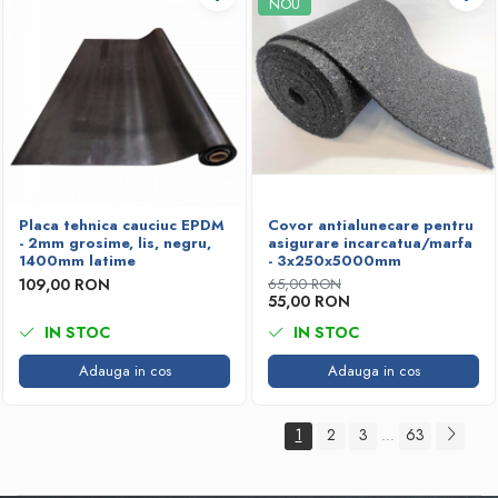
NOU
Placa tehnica cauciuc EPDM
Covor antialunecare pentru
- 2mm grosime, lis, negru,
asigurare incarcatua/marfa
1400mm latime
- 3x250x5000mm
109,00 RON
65,00 RON
55,00 RON
IN STOC
IN STOC
Adauga in cos
Adauga in cos
1
2
3
63
...