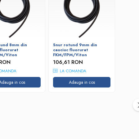
tund 8mm din
Snur rotund 9mm din
fluorurat
cauciuc fluorurat
M/Viton
FKM/FPM/Viton
 RON
106,61 RON
OMANDA
LA COMANDA
Adauga in cos
Adauga in cos