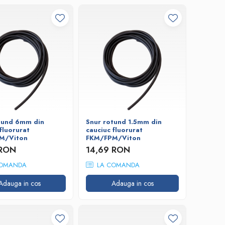
tund 6mm din
Snur rotund 1.5mm din
fluorurat
cauciuc fluorurat
M/Viton
FKM/FPM/Viton
 RON
14,69 RON
OMANDA
LA COMANDA
Adauga in cos
Adauga in cos