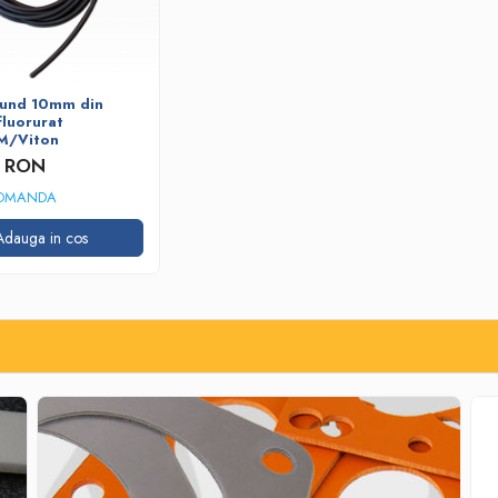
tund 10mm din
fluorurat
M/Viton
8 RON
OMANDA
Adauga in cos