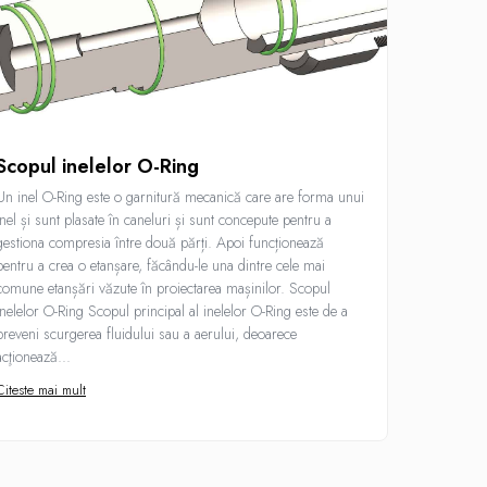
Scopul inelelor O-Ring
Lucruri 
când in
Un inel O-Ring este o garnitură mecanică care are forma unui
Inelele O-R
inel și sunt plasate în caneluri și sunt concepute pentru a
operarea ut
gestiona compresia între două părți. Apoi funcționează
inelelor, es
pentru a crea o etanșare, făcându-le una dintre cele mai
vorba de in
comune etanșări văzute în proiectarea mașinilor. Scopul
corect de l
inelelor O-Ring Scopul principal al inelelor O-Ring este de a
economisiți
preveni scurgerea fluidului sau a aerului, deoarece
instalare vă
acţionează...
Citeste mai
Citeste mai mult