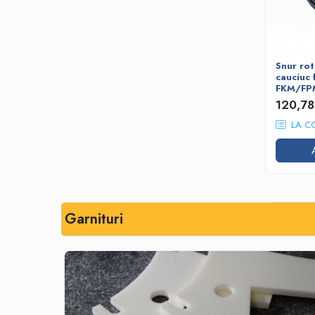
Snur ro
cauciuc 
FKM/FP
120,7
LA C
Garnituri