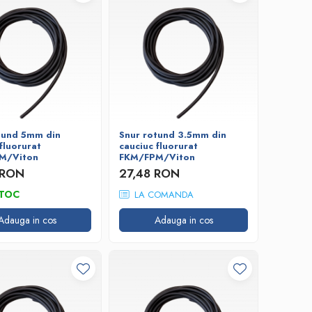
tund 5mm din
Snur rotund 3.5mm din
fluorurat
cauciuc fluorurat
M/Viton
FKM/FPM/Viton
 RON
27,48 RON
STOC
LA COMANDA
Adauga in cos
Adauga in cos