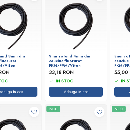
tund 3mm din
Snur rotund 4mm din
Snur ro
fluorurat
cauciuc fluorurat
cauciuc 
M/Viton
FKM/FPM/Viton
FKM/FP
 RON
33,18 RON
55,00
TOC
IN STOC
IN 
Adauga in cos
Adauga in cos
NOU
NOU