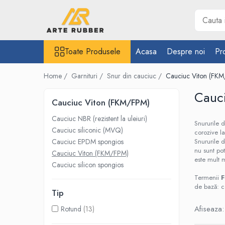
Toate Produsele
Toate Produsele
Acasa
Despre noi
Pr
Garnituri
Inel O-Ring
Home /
Garnituri /
Snur din cauciuc /
Cauciuc Viton (FK
Inele X-Ring
Cauc
Etansare piston hidraulic
Cauciuc Viton (FKM/FPM)
Profile din cauciuc
Cauciuc NBR (rezistent la uleiuri)
Snururile 
Snur din cauciuc
Cauciuc siliconic (MVQ)
corozive l
Cauciuc EPDM spongios
Snururile 
Cauciuc NBR (rezistent la uleiuri)
nu sunt pot
Cauciuc Viton (FKM/FPM)
Cauciuc siliconic (MVQ)
este mult 
Cauciuc silicon spongios
Cauciuc EPDM spongios
Termenii
F
Cauciuc Viton (FKM/FPM)
de bază: c
Tip
Cauciuc silicon spongios
Afiseaza:
Rotund
(13)
Garnituri din cauciuc cu metal