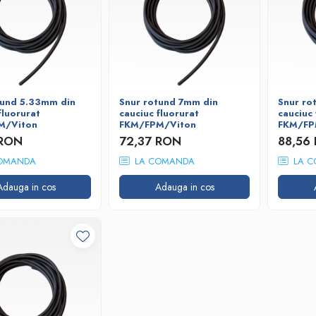
tund 5.33mm din
Snur rotund 7mm din
Snur ro
fluorurat
cauciuc fluorurat
cauciuc 
M/Viton
FKM/FPM/Viton
FKM/FP
 RON
72,37 RON
88,56
OMANDA
LA COMANDA
LA C
Adauga in cos
Adauga in cos