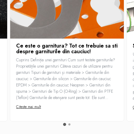
Ce este o garnitura? Tot ce trebuie sa sti
despre garniturile din cauciuc!
Cuprins Definiția unei garnituri Cum sunt testate garniturile?
Proprietățile unei garnituri Câteva cazuri de utilizare pentru
garnituri Tipuri de garnituri și materiale > Garniturile din
cauciuc > Garniturile din silicon > Garniturile din cauciuc
EPDM > Garniturile din cauciuc Neopren > Garnituri din
spuma > Garnituri de Tip O (O-Ring) > Garnituri din PTFE
(Teflon) Garniturile de etanșare sunt peste tot. Ele sunt...
Citeste mai mult