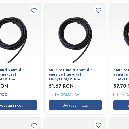
tund 2mm din
Snur rotund 5.5mm din
Snur ro
fluorurat
cauciuc fluorurat
cauciuc 
M/Viton
FKM/FPM/Viton
FKM/FP
RON
51,67 RON
57,70
TOC
LA COMANDA
LA C
Adauga in cos
Adauga in cos