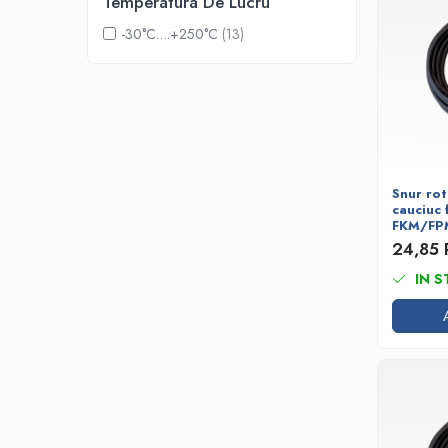
Temperatura De Lucru
Placi din cauciuc spongios
-30°C….+250°C
(13)
EPDM Spongios
Placi din Marsit si Grafit
Marsit (clingherit)
Covoare cauciuc antiderapant
Covor din granule de cauciuc
Protectie la electrocutare
Snur ro
cauciuc 
Covor electroizolant
FKM/FP
Carton electroizolant - Prespan
24,85
Aparate reazem din neopren
IN S
Adeziv lipire/reparare cauciuc
Benzi transportoare
Banda transportoare din cauciuc
Placa cauciucare tamburi
Racleti benzi transportoare