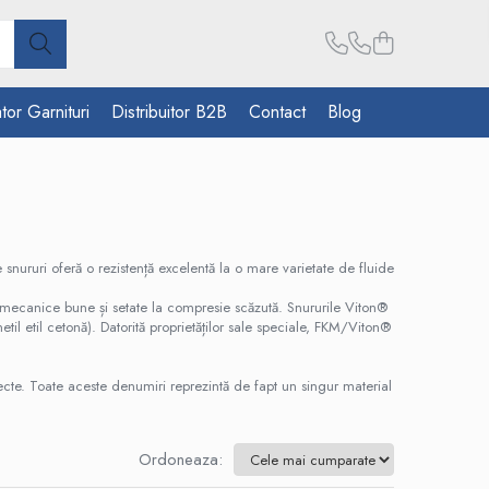
tor Garnituri
Distribuitor B2B
Contact
Blog
nururi oferă o rezistență excelentă la o mare varietate de fluide
 mecanice bune și setate la compresie scăzută. Snururile Viton®
til etil cetonă). Datorită proprietăților sale speciale, FKM/Viton®
ecte. Toate aceste denumiri reprezintă de fapt un singur material
Ordoneaza: