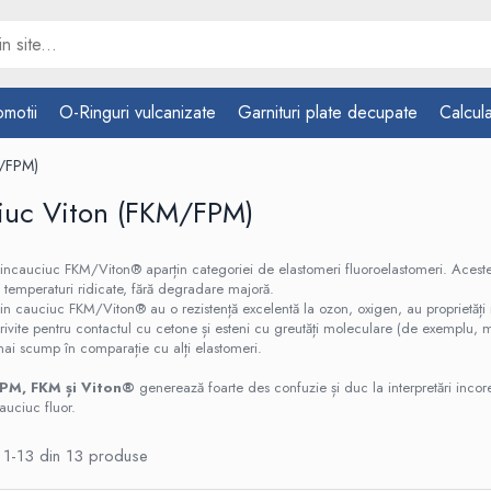
omotii
O-Ringuri vulcanizate
Garnituri plate decupate
Calcula
M/FPM)
iuc Viton (FKM/FPM)
dincauciuc FKM/Viton® aparțin categoriei de elastomeri fluoroelastomeri. Aceste s
a temperaturi ridicate, fără degradare majoră.
din cauciuc FKM/Viton® au o rezistență excelentă la ozon, oxigen, au proprietăți
rivite pentru contactul cu cetone și esteni cu greutăți moleculare (de exemplu, me
mai scump în comparație cu alți elastomeri.
PM, FKM și Viton®
generează foarte des confuzie și duc la interpretări incor
auciuc fluor.
1-
13
din
13
produse