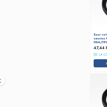
Bare de impact
Razuitoare lame zapada
Produse Siguranta Traficului
Stalpi pietonali
Conuri reflectorizante
Limitatore de viteza
Snur ro
cauciuc 
Covorase de intrare
FKM/FP
47,44
Cuplaje elastice
Tip N-EUPEX
LA C
Promotii