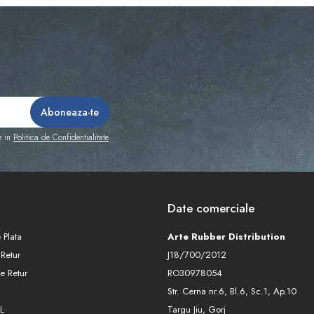
e in
Politica de Confidentialitate
Date comerciale
 Plata
Arte Rubber Distribution
 Retur
J18/700/2012
e Retur
RO30978054
Str. Cerna nr.6, Bl.6, Sc.1, Ap.10
L
Targu Jiu, Gorj