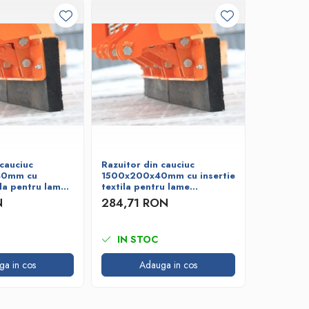
 cauciuc
Razuitor din cauciuc
Razuitor 
40mm cu
1500x200x40mm cu insertie
2000x20
ila pentru lame
textila pentru lame
insertie t
deszapezire
deszapezi
N
284,71 RON
373,17 
IN STOC
IN ST
ga in cos
Adauga in cos
A