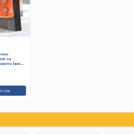
uciuc
mm cu
 pentru lame
n cos