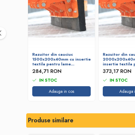
Bare de impact
Razuitoare lame zapada
Produse Siguranta Traficului
Stalpi pietonali
Conuri reflectorizante
Limitatore de viteza
Covorase de intrare
Razuitor din cauciuc
Razuitor din ca
1500x200x40mm cu insertie
2000x200x40
Cuplaje elastice
textila pentru lame
insertie textila
Tip N-EUPEX
deszapezire
deszapezire
284,71 RON
373,17 RON
Promotii
IN STOC
IN STOC
Adauga in cos
Adauga i
Produse similare