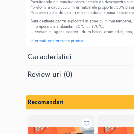
Razuitoarele din cauciuc pentru lamele de deszapezire sunt p
Placi din cauciuc spongios
fibrelor si a cauciucului in urmatoarele proportii : 50% pla
Prezenta retelei de cabluri metalice duce la buna capacitat
EPDM Spongios
Sunt destinate pentru exploatari in zone cu climat temperat,
Placi din Marsit si Grafit
– temperatura ambianta: -30°C …. +70°C;
Marsit (clingherit)
– contact cu agenti exteriori: drum beton, drum asfalt, apa, z
Informatii conformitate produs
Covoare cauciuc antiderapant
Covor din granule de cauciuc
Caracteristici
Protectie la electrocutare
Covor electroizolant
Review-uri
(0)
Carton electroizolant - Prespan
Aparate reazem din neopren
Adeziv lipire/reparare cauciuc
Benzi transportoare
Recomandari
Banda transportoare din cauciuc
Placa cauciucare tamburi
Racleti benzi transportoare