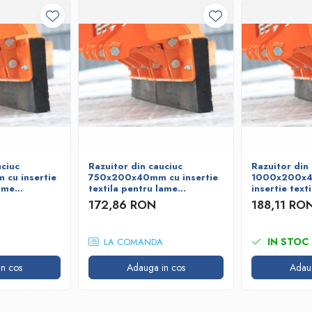
uciuc
Razuitor din cauciuc
Razuitor din
cu insertie
750x200x40mm cu insertie
1000x200x
lame
textila pentru lame
insertie text
deszapezire
deszapezire
172,86 RON
188,11 RO
IN STOC
LA COMANDA
n cos
Adauga in cos
Adau