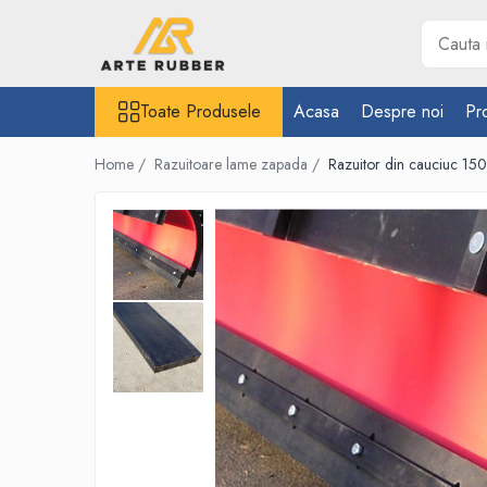
Toate Produsele
Toate Produsele
Acasa
Despre noi
Pr
Garnituri
Inel O-Ring
Home /
Razuitoare lame zapada /
Razuitor din cauciuc 15
Inele X-Ring
Etansare piston hidraulic
Profile din cauciuc
Snur din cauciuc
Cauciuc NBR (rezistent la uleiuri)
Cauciuc siliconic (MVQ)
Cauciuc EPDM spongios
Cauciuc Viton (FKM/FPM)
Cauciuc silicon spongios
Garnituri din cauciuc cu metal