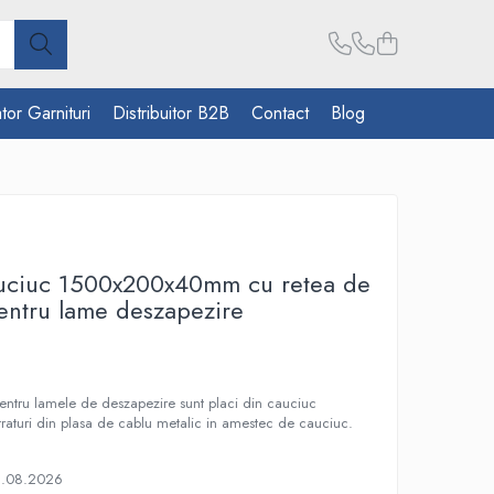
tor Garnituri
Distribuitor B2B
Contact
Blog
auciuc 1500x200x40mm cu retea de
pentru lame deszapezire
entru lamele de deszapezire sunt placi din cauciuc
traturi din plasa de cablu metalic in amestec de cauciuc.
1.08.2026