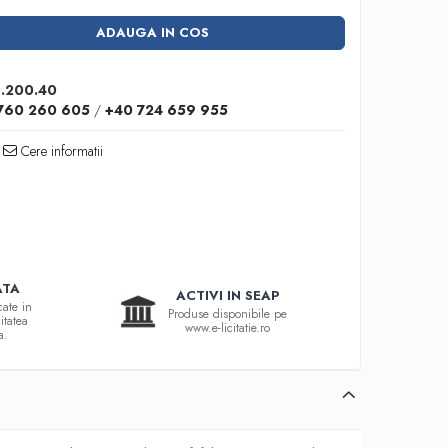
ADAUGA IN COS
.200.40
760 260 605
/
+40 724 659 955
Cere informatii
ATA
ACTIVI IN SEAP
cate in
Produse disponibile pe
itatea
www.e-licitatie.ro
a.