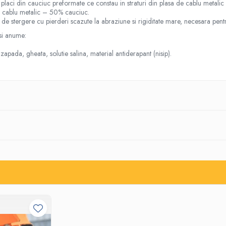
laci din cauciuc preformate ce constau in straturi din plasa de cablu metalic 
sa cablu metalic – 50% cauciuc.
e de stergere cu pierderi scazute la abraziune si rigiditate mare, necesara pe
 si anume:
apada, gheata, solutie salina, material antiderapant (nisip).