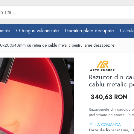
omotii
O-Ringuri vulcanizate
Garnituri plate decupate
Calcula
00x200x40mm cu retea de cablu metalic pentru lame deszapezire
Razuitor din c
cablu metalic 
340,63 RON
Razuitoarele din cauciuc p
preformate ce constau in s
LA COMANDA
Data de livrare:
Luni, 3