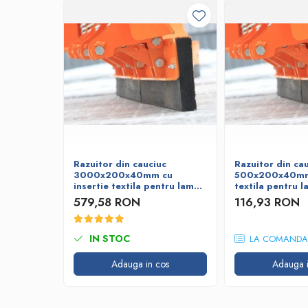
Razuitor din cauciuc
Razuitor din ca
3000x200x40mm cu
500x200x40mm 
insertie textila pentru lame
textila pentru 
deszapezire
deszapezire
579,58 RON
116,93 RON
IN STOC
LA COMANDA
Adauga in cos
Adauga i