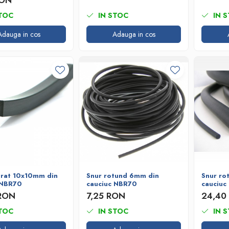
RON
TOC
IN STOC
IN 
Adauga in cos
Adauga in cos
trat 10x10mm din
Snur rotund 6mm din
Snur ro
 NBR70
cauciuc NBR70
cauciuc
 RON
7,25 RON
24,40
TOC
IN STOC
IN 