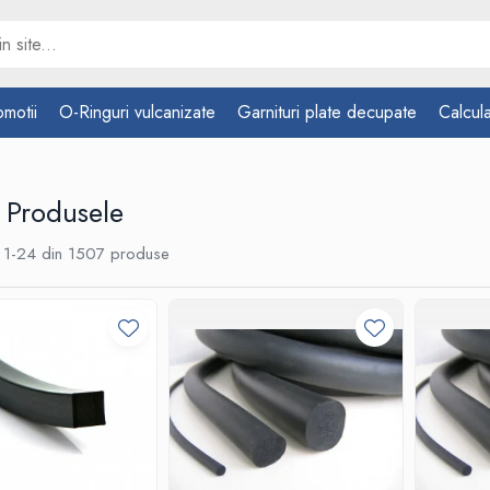
omotii
O-Ringuri vulcanizate
Garnituri plate decupate
Calcula
 Produsele
1-
24
din
1507
produse