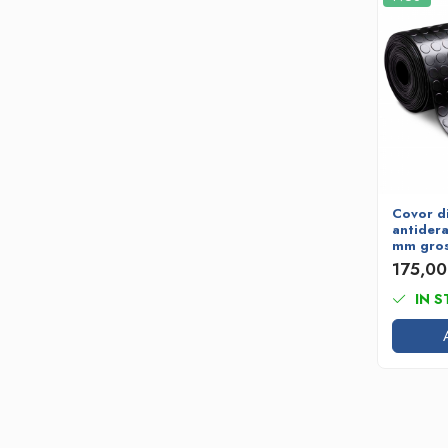
Covor di
antidera
mm gro
lățime
175,0
IN S