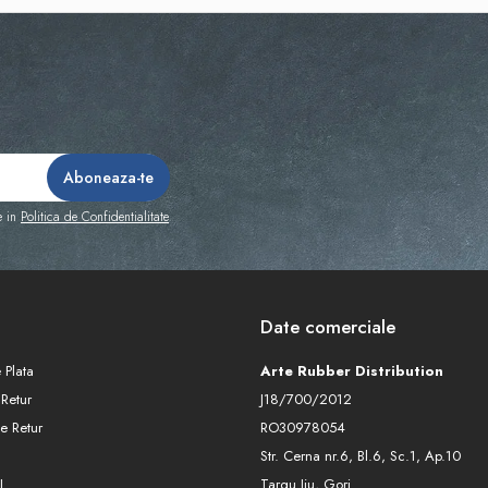
e in
Politica de Confidentialitate
Date comerciale
 Plata
Arte Rubber Distribution
 Retur
J18/700/2012
e Retur
RO30978054
Str. Cerna nr.6, Bl.6, Sc.1, Ap.10
L
Targu Jiu, Gorj