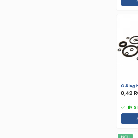
O-Ring 
0,42 
IN S
NOU