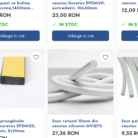
pant cu buline,
cauciuc buretos EPDM20,
cauciuc
osime,1400mm
autoadeziv, 10x40mm
12,09
 RON
23,00 RON
TOC
IN STOC
IN 
Adauga in cos
Adauga in cos
eptunghiular
Snur rotund 10mm din
Snur pa
 buretos EPDM20,
cauciuc siliconic MVQ70
cauciuc
ziv, 5x10mm
21,36 RON
9,55 