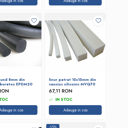
Adauga in cos
Adauga in cos
tund 8mm din
Snur patrat 15x15mm din
 buretos EPDM20
cauciuc siliconic MVQ70
 RON
67,11 RON
STOC
IN STOC
Adauga in cos
Adauga in cos
-15%