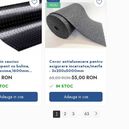
NOU
in cauciuc
Covor antialunecare pentru
pant cu buline,
asigurare incarcatua/marfa
osime,1600mm
- 3x250x5000mm
0 RON
55,00 RON
65,00 RON
STOC
IN STOC
Adauga in cos
Adauga in cos
1
2
3
63
...