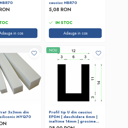
 NBR70
cauciuc NBR70
 RON
5,08 RON
STOC
IN STOC
Adauga in cos
Adauga in cos
NOU
trat 3x3mm din
Profil tip U din cauciuc
 siliconic MVQ70
EPDM | deschidere 6mm |
inaltime 14mm | grosime
RON
3mm