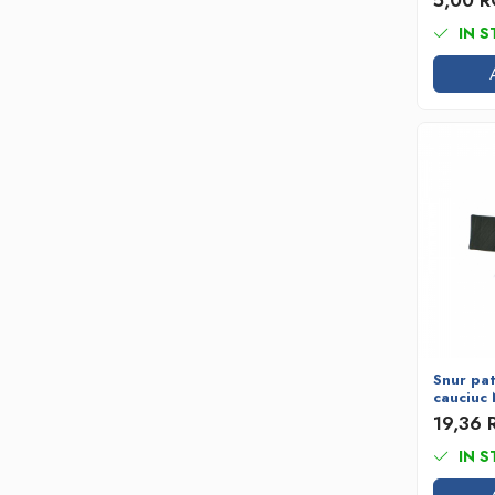
5,00 
Bare de impact
IN S
Razuitoare lame zapada
Produse Siguranta Traficului
Stalpi pietonali
Conuri reflectorizante
Limitatore de viteza
Covorase de intrare
Cuplaje elastice
Tip N-EUPEX
Promotii
Snur pa
cauciuc
19,36
IN S