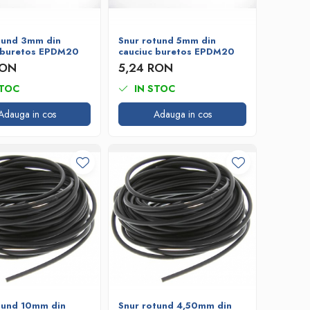
tund 3mm din
Snur rotund 5mm din
 buretos EPDM20
cauciuc buretos EPDM20
RON
5,24 RON
STOC
IN STOC
Adauga in cos
Adauga in cos
tund 10mm din
Snur rotund 4,50mm din