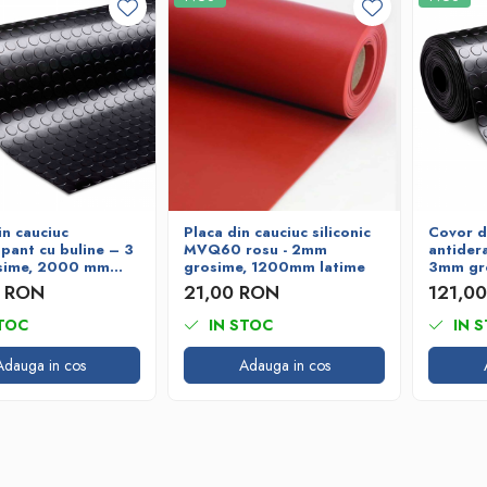
n cauciuc
Placa din cauciuc siliconic
Covor d
pant cu buline – 3
MVQ60 rosu - 2mm
antidera
sime, 2000 mm
grosime, 1200mm latime
3mm gr
latime
0 RON
21,00 RON
121,0
TOC
IN STOC
IN 
Adauga in cos
Adauga in cos