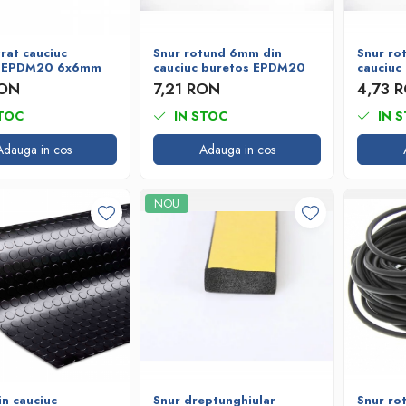
rat cauciuc
Snur rotund 6mm din
Snur ro
s EPDM20 6x6mm
cauciuc buretos EPDM20
cauciuc
RON
7,21 RON
4,73 
TOC
IN STOC
IN 
Adauga in cos
Adauga in cos
NOU
n cauciuc
Snur dreptunghiular
Snur ro