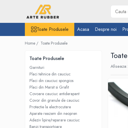
Toate Produsele
Toate Produsele
Acasa
Despre noi
Pr
Garnituri
Inel O-Ring
Home /
Toate Produsele
Inele X-Ring
Toate
Etansare piston hidraulic
Toate Produsele
Profile din cauciuc
Afiseaza:
Garnituri
Snur din cauciuc
Placi tehnice din cauciuc
Placi din cauciuc spongios
Cauciuc NBR (rezistent la uleiuri)
Placi din Marsit si Grafit
Cauciuc siliconic (MVQ)
Covoare cauciuc antiderapant
Cauciuc EPDM spongios
Covor din granule de cauciuc
Cauciuc Viton (FKM/FPM)
Protectie la electrocutare
Cauciuc silicon spongios
Aparate reazem din neopren
Garnituri din cauciuc cu metal
Adeziv lipire/reparare cauciuc
Benzi transportoare