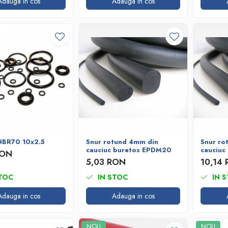
Adauga in cos
Adauga in cos
NBR70 10x2.5
Snur rotund 4mm din
Snur ro
cauciuc buretos EPDM20
cauciuc
RON
5,03 RON
10,14
TOC
IN STOC
IN 
Adauga in cos
Adauga in cos
NOU
NOU