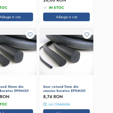
28,00 RON
STOC
IN STOC
Adauga in cos
Adauga in cos
tund 15mm din
Snur rotund 7mm din
 buretos EPDM20
cauciuc buretos EPDM20
 RON
8,74 RON
STOC
LA COMANDA