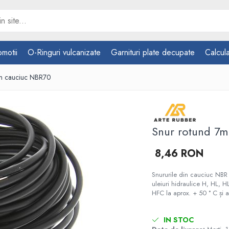
omotii
O-Ringuri vulcanizate
Garnituri plate decupate
Calcula
in cauciuc NBR70
Snur rotund 7
8,46 RON
Snururile din cauciuc NBR a
uleiuri hidraulice H, HL, 
HFC la aprox. + 50 ° C și 
IN STOC