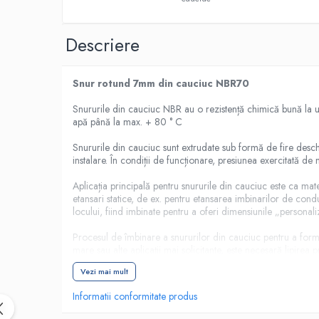
Placi din cauciuc spongios
EPDM Spongios
Descriere
Placi din Marsit si Grafit
Marsit (clingherit)
Snur rotund 7mm din cauciuc NBR70
Covoare cauciuc antiderapant
Snururile din cauciuc NBR au o rezistență chimică bună la ul
Covor din granule de cauciuc
apă până la max. + 80 ° C
Protectie la electrocutare
Snururile din cauciuc sunt extrudate sub formă de fire desch
Covor electroizolant
instalare. În condiții de funcționare, presiunea exercitată d
Carton electroizolant - Prespan
Aplicația principală pentru snururile din cauciuc este ca mat
Aparate reazem din neopren
etansari statice, de ex. pentru etansarea imbinarilor de condu
locului, fiind imbinate pentru a oferi dimensiunile „personali
Adeziv lipire/reparare cauciuc
Benzi transportoare
Procesul de îmbinare a snururilor din cauciuc pentru a forma
mare sau alte aplicații mai solicitante, este necesară lipirea
Banda transportoare din cauciuc
Vezi mai mult
Placa cauciucare tamburi
Informatii conformitate produs
Racleti benzi transportoare