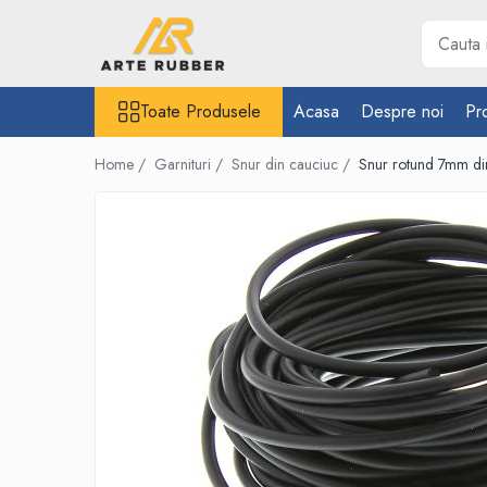
Toate Produsele
Toate Produsele
Acasa
Despre noi
Pr
Garnituri
Inel O-Ring
Home /
Garnituri /
Snur din cauciuc /
Snur rotund 7mm d
Inele X-Ring
Etansare piston hidraulic
Profile din cauciuc
Snur din cauciuc
Cauciuc NBR (rezistent la uleiuri)
Cauciuc siliconic (MVQ)
Cauciuc EPDM spongios
Cauciuc Viton (FKM/FPM)
Cauciuc silicon spongios
Garnituri din cauciuc cu metal