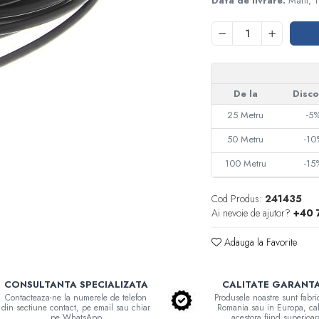
Data de livrare:
Marti, 
De la
Disco
25
Metru
-5
50
Metru
-10
100
Metru
-15
Cod Produs:
241435
Ai nevoie de ajutor?
+40 
Adauga la Favorite
CONSULTANTA SPECIALIZATA
CALITATE GARANT
Contacteaza-ne la numerele de telefon
Produsele noastre sunt fabri
din sectiune contact, pe email sau chiar
Romania sau in Europa, cal
pe WhatsApp
acestora fiind superioar