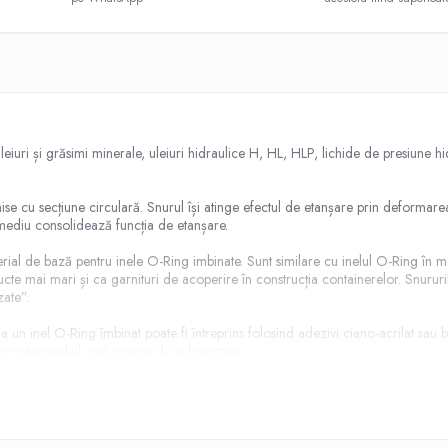
eiuri și grăsimi minerale, uleiuri hidraulice H, HL, HLP, lichide de presiune 
ise cu secțiune circulară. Snurul își atinge efectul de etanșare prin deformare
e mediu consolidează funcția de etanșare.
erial de bază pentru inele O-Ring imbinate. Sunt similare cu inelul O-Ring în mod
cte mai mari și ca garnituri de acoperire în construcția containerelor. Snururile
zate”.
 un inel O-Ring îmbinat poate fi întreprins folosind adezivi ciano-acrilat sau 
 prin intermediul unui proces de vulcanizare.