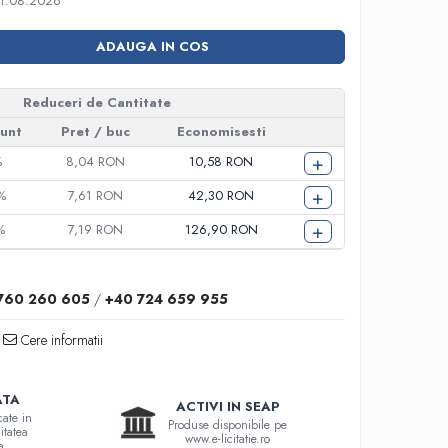
11.08.2026
ADAUGA IN COS
Reduceri de Cantitate
unt
Pret
/ buc
Economisesti
+
%
8,04 RON
10,58 RON
+
%
7,61 RON
42,30 RON
+
%
7,19 RON
126,90 RON
760 260 605
/
+40 724 659 955
Cere informatii
ATA
ACTIVI IN SEAP
cate in
Produse disponibile pe
itatea
www.e-licitatie.ro
a.