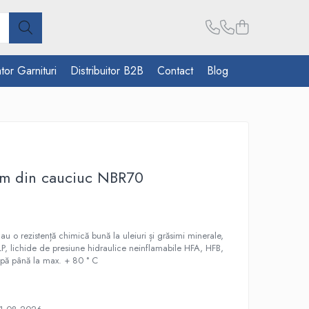
tor Garnituri
Distribuitor B2B
Contact
Blog
mm din cauciuc NBR70
u o rezistență chimică bună la uleiuri și grăsimi minerale,
HLP, lichide de presiune hidraulice neinflamabile HFA, HFB,
apă până la max. + 80 ° C