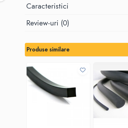
Bare de impact
Caracteristici
Razuitoare lame zapada
Produse Siguranta Traficului
Review-uri
(0)
Stalpi pietonali
Conuri reflectorizante
Limitatore de viteza
Produse similare
Covorase de intrare
Cuplaje elastice
Tip N-EUPEX
Promotii