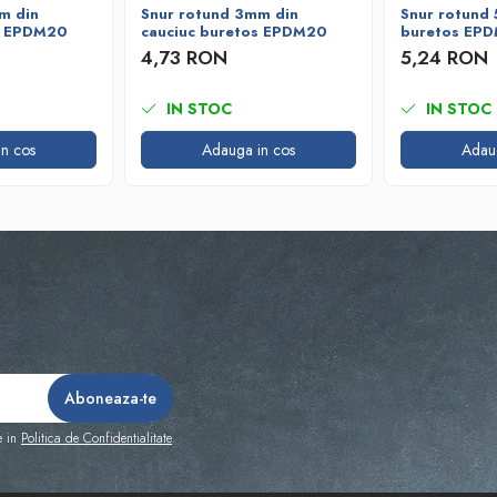
m din
Snur rotund 3mm din
Snur rotund 
s EPDM20
cauciuc buretos EPDM20
buretos EP
4,73 RON
5,24 RON
IN STOC
IN STOC
n cos
Adauga in cos
Adau
e in
Politica de Confidentialitate