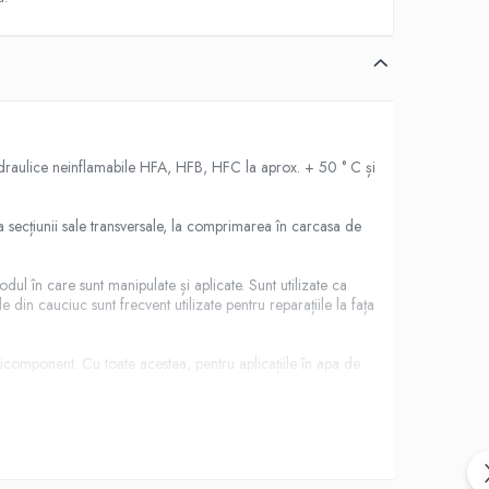
hidraulice neinflamabile HFA, HFB, HFC la aprox. + 50 ° C și
a secțiunii sale transversale, la comprimarea în carcasa de
ul în care sunt manipulate și aplicate. Sunt utilizate ca
 din cauciuc sunt frecvent utilizate pentru reparațiile la fața
bicomponent. Cu toate acestea, pentru aplicațiile în apa de