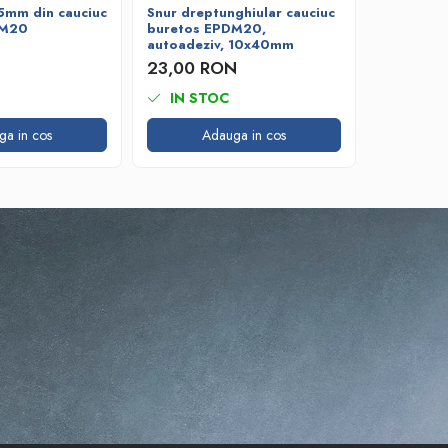
5mm din cauciuc
Snur dreptunghiular cauciuc
Snur rot
DM20
buretos EPDM20,
cauciuc 
autoadeziv, 10x40mm
12,09 
23,00 RON
IN STOC
IN ST
ga in cos
Adauga in cos
A