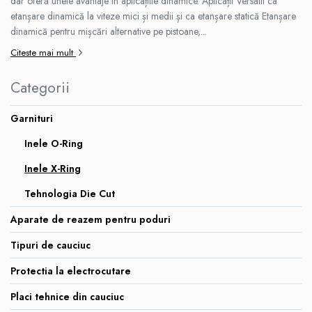
dar oferă unele avantaje în aplicațiile dinamice. Aplicații Versatil ca
Garnituri racord filetat
etanșare dinamică la viteze mici și medii și ca etanșare statică Etanșare
dinamică pentru mișcări alternative pe pistoane,...
Garnituri tip flanse
Citeste mai mult
Pentru etansari cu gauri de trecere a
prezoanelor (full face) conform DIN
86071
Categorii
Pentru flanse plate cu umar (RF) conform
DIN 2690
Garnituri
Inele O-Ring
Inele X-Ring
Tehnologia Die Cut
Aparate de reazem pentru poduri
Tipuri de cauciuc
Protectia la electrocutare
Placi tehnice din cauciuc