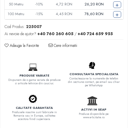
+
50
Metru
-10%
4,72 RON
26,20 RON
+
100
Metru
-15%
4,45 RON
78,60 RON
Cod Produs:
225007
Ai nevoie de ajutor?
+40 760 260 605
/
+40 724 659 955
Adauga la Favorite
Cere informatii
CONSULTANTA SPECIALIZATA
PRODUSE VARIATE
Contacteaza-ne la numerele de telefon
Dispunem de o gama variata de produse
din sectiune contact, pe email sau chiar
si articole tehnice din cauciuc
pe WhatsApp
CALITATE GARANTATA
ACTIVI IN SEAP
Produsele noastre sunt fabricate in
Produse disponibile pe
Romania sau in Europa, calitatea
www.e-licitatie.ro
acestora fiind superioara.