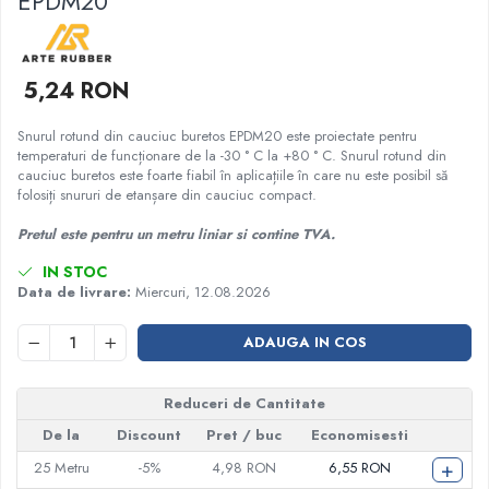
EPDM20
Garnituri racord filetat
Garnituri tip flanse
5,24 RON
Pentru etansari cu gauri de trecere a
prezoanelor (full face) conform DIN
86071
Snurul rotund din cauciuc buretos EPDM20 este proiectate pentru
Pentru flanse plate cu umar (RF) conform
temperaturi de funcționare de la -30 ° C la +80 ° C. Snurul rotund din
DIN 2690
cauciuc buretos este foarte fiabil în aplicațiile în care nu este posibil să
folosiți snururi de etanșare din cauciuc compact.
Pretul este pentru un metru liniar si contine TVA.
IN STOC
Data de livrare:
Miercuri, 12.08.2026
ADAUGA IN COS
Reduceri de Cantitate
De la
Discount
Pret
/ buc
Economisesti
+
25
Metru
-5%
4,98 RON
6,55 RON