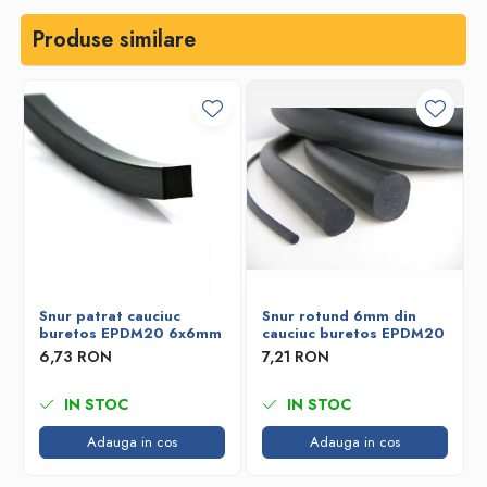
Produse similare
Snur patrat cauciuc
Snur rotund 6mm din
buretos EPDM20 6x6mm
cauciuc buretos EPDM20
6,73 RON
7,21 RON
IN STOC
IN STOC
Adauga in cos
Adauga in cos