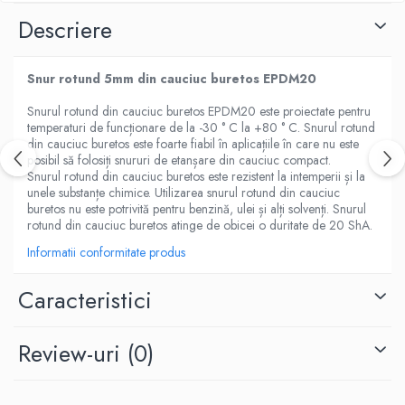
Descriere
Snur rotund 5mm din cauciuc buretos EPDM20
Snurul rotund din cauciuc buretos EPDM20 este proiectate pentru
temperaturi de funcționare de la -30 ° C la +80 ° C. Snurul rotund
din cauciuc buretos este foarte fiabil în aplicațiile în care nu este
posibil să folosiți snururi de etanșare din cauciuc compact.
Snurul rotund din cauciuc buretos este rezistent la intemperii și la
unele substanțe chimice. Utilizarea snurul rotund din cauciuc
buretos nu este potrivită pentru benzină, ulei și alți solvenți. Snurul
rotund din cauciuc buretos atinge de obicei o duritate de 20 ShA.
Informatii conformitate produs
Caracteristici
Review-uri
(0)