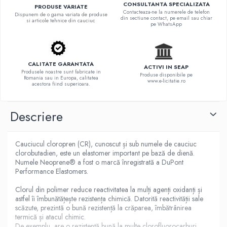
CONSULTANTA SPECIALIZATA
PRODUSE VARIATE
Contacteaza-ne la numerele de telefon
Dispunem de o gama variata de produse
din sectiune contact, pe email sau chiar
si articole tehnice din cauciuc
pe WhatsApp
CALITATE GARANTATA
ACTIVI IN SEAP
Produsele noastre sunt fabricate in
Produse disponibile pe
Romania sau in Europa, calitatea
www.e-licitatie.ro
acestora fiind superioara.
Descriere
Cauciucul cloropren (CR), cunoscut și sub numele de cauciuc
clorobutadien, este un elastomer important pe bază de dienă.
Numele Neoprene® a fost o marcă înregistrată a DuPont
Performance Elastomers.
Clorul din polimer reduce reactivitatea la mulți agenți oxidanți și
astfel îi îmbunătățește rezistența chimică. Datorită reactivității sale
scăzute, prezintă o bună rezistență la crăparea, îmbătrânirea
termică și atacul chimic.
De exemplu, are o rezistență bună la multe clorofluorocarburi,