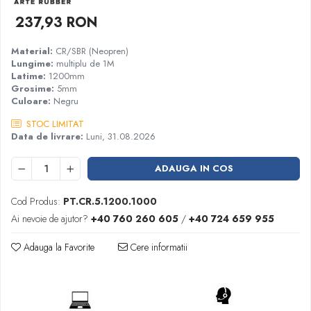
Garnituri racord filetat
237,93 RON
Garnituri tip flanse
Material:
CR/SBR (Neopren)
Pentru etansari cu gauri de trecere a
Lungime:
multiplu de 1M
prezoanelor (full face) conform DIN
Latime:
1200mm
86071
Pentru flanse plate cu umar (RF) conform
Grosime:
5mm
Culoare:
Negru
DIN 2690
STOC LIMITAT
Data de livrare:
Luni, 31.08.2026
ADAUGA IN COS
Cod Produs:
PT.CR.5.1200.1000
Ai nevoie de ajutor?
+40 760 260 605
/
+40 724 659 955
Adauga la Favorite
Cere informatii