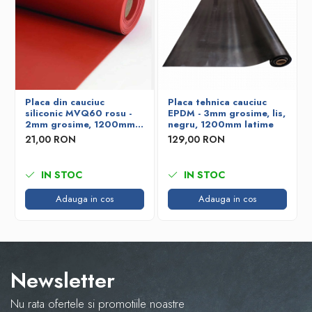
Placa din cauciuc
Placa tehnica cauciuc
siliconic MVQ60 rosu -
EPDM - 3mm grosime, lis,
2mm grosime, 1200mm
negru, 1200mm latime
latime
21,00 RON
129,00 RON
IN STOC
IN STOC
Adauga in cos
Adauga in cos
Newsletter
Nu rata ofertele si promotiile noastre