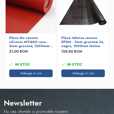
Placa din cauciuc
Placa tehnica cauciuc
siliconic MVQ60 rosu -
EPDM - 3mm grosime, lis,
2mm grosime, 1200mm
negru, 1200mm latime
latime
21,00 RON
129,00 RON
IN STOC
IN STOC
Adauga in cos
Adauga in cos
Newsletter
Nu rata ofertele si promotiile noastre