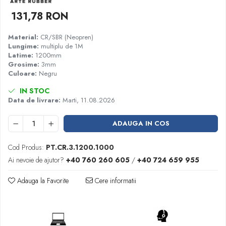
Garnituri racord filetat
131,78 RON
Garnituri tip flanse
Material:
CR/SBR (Neopren)
Pentru etansari cu gauri de trecere a
Lungime:
multiplu de 1M
prezoanelor (full face) conform DIN
Latime:
1200mm
86071
Pentru flanse plate cu umar (RF) conform
Grosime:
3mm
Culoare:
Negru
DIN 2690
IN STOC
Data de livrare:
Marti, 11.08.2026
ADAUGA IN COS
Cod Produs:
PT.CR.3.1200.1000
Ai nevoie de ajutor?
+40 760 260 605
/
+40 724 659 955
Adauga la Favorite
Cere informatii