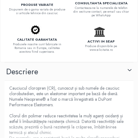
CONSULTANTA SPECIALIZATA
PRODUSE VARIATE
Contacteaza-ne la numerele de telefon
Dispunem de o gama variata de produse
din sectiune contact, pe email sau chiar
si articole tehnice din cauciuc
pe WhatsApp
CALITATE GARANTATA
ACTIVI IN SEAP
Produsele noastre sunt fabricate in
Produse disponibile pe
Romania sau in Europa, calitatea
www.e-licitatie.ro
acestora fiind superioara.
Descriere
Cauciucul cloropren (CR), cunoscut și sub numele de cauciuc
clorobutadien, este un elastomer important pe bază de dienă.
Numele Neoprene® a fost o marcă înregistrată a DuPont
Performance Elastomers.
Clorul din polimer reduce reactivitatea la mulți agenți oxidanți și
astfel îi îmbunătățește rezistența chimică. Datorită reactivității sale
scăzute, prezintă o bună rezistență la crăparea, îmbătrânirea
termică și atacul chimic.
De exemplu, are o rezistență bună la multe clorofluorocarburi,