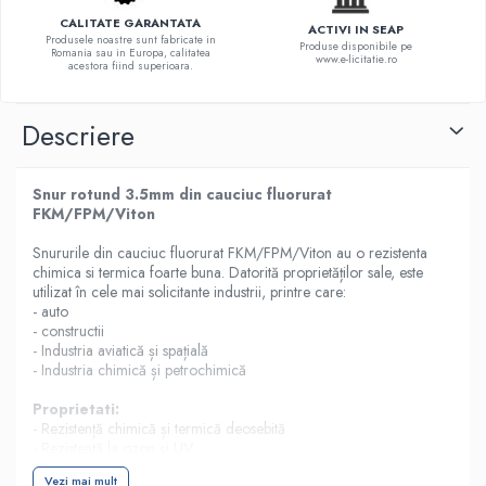
CALITATE GARANTATA
ACTIVI IN SEAP
Produsele noastre sunt fabricate in
Produse disponibile pe
Romania sau in Europa, calitatea
www.e-licitatie.ro
acestora fiind superioara.
Descriere
Snur rotund 3.5mm din cauciuc fluorurat
FKM/FPM/Viton
Snururile din cauciuc fluorurat FKM/FPM/Viton au o rezistenta
chimica si termica foarte buna. Datorită proprietăților sale, este
utilizat în cele mai solicitante industrii, printre care:
- auto
- constructii
- Industria aviatică și spațială
- Industria chimică și petrochimică
Proprietati:
- Rezistență chimică și termică deosebită
- Rezistență la ozon și UV
- Permeabilitate scăzută la gaz și pierdere minimă în greutate sub
Vezi mai mult