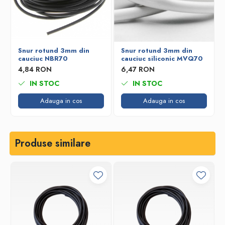
Snur rotund 3mm din
Snur rotund 3mm din
cauciuc NBR70
cauciuc siliconic MVQ70
4,84 RON
6,47 RON
IN STOC
IN STOC
Adauga in cos
Adauga in cos
Produse similare