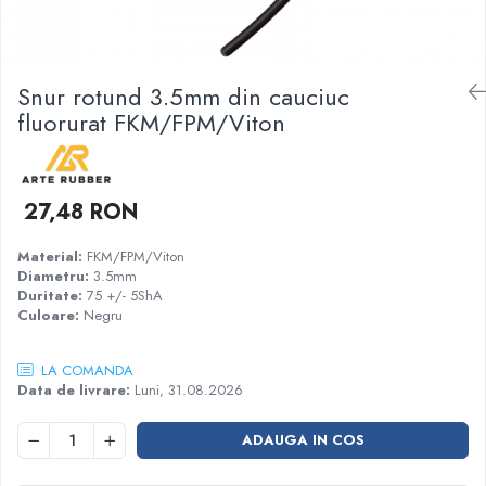
Garnituri racord filetat
Garnituri tip flanse
Pentru etansari cu gauri de trecere a
Snur rotund 3.5mm din cauciuc
prezoanelor (full face) conform DIN
fluorurat FKM/FPM/Viton
86071
Pentru flanse plate cu umar (RF) conform
DIN 2690
27,48 RON
Material:
FKM/FPM/Viton
Diametru:
3.5mm
Duritate:
75 +/- 5ShA
Culoare:
Negru
LA COMANDA
Data de livrare:
Luni, 31.08.2026
ADAUGA IN COS