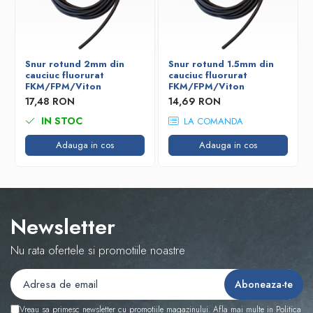
Snur rotund 2mm din
Snur rotund 1.5mm din
cauciuc fluorurat
cauciuc fluorurat
FKM/FPM/Viton
FKM/FPM/Viton
17,48 RON
14,69 RON
IN STOC
LA COMANDA
Adauga in cos
Adauga in cos
Newsletter
Nu rata ofertele si promotiile noastre
Vreau sa primesc newsletter cu promotiile magazinului. Afla mai multe in
Politica