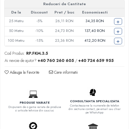
Reduceri de Cantitate
De la
Discount
Pret
/ buc
Economisesti
+
25
Metru
-5%
26,11 RON
34,35 RON
+
50
Metru
-10%
24,73 RON
137,40 RON
+
100
Metru
-15%
23,36 RON
412,20 RON
Cod Produs:
RP.FKM.3.5
Ai nevoie de ajutor?
+40 760 260 605
/
+40 724 659 955
Adauga la Favorite
Cere informatii
CONSULTANTA SPECIALIZATA
PRODUSE VARIATE
Contacteaza-ne la numerele de telefon
Dispunem de o gama variata de produse
din sectiune contact, pe email sau chiar
si articole tehnice din cauciuc
pe WhatsApp