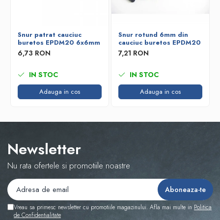
Snur patrat cauciuc
Snur rotund 6mm din
buretos EPDM20 6x6mm
cauciuc buretos EPDM20
6,73 RON
7,21 RON
IN STOC
IN STOC
Adauga in cos
Adauga in cos
Newsletter
Nu rata ofertele si promotiile noastre
Vreau sa primesc newsletter cu promotiile magazinului. Afla mai multe in
Politica
de Confidentialitate