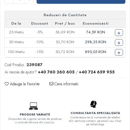
Reduceri de Cantitate
De la
Discount
Pret
/ buc
Economisesti
+
25
Metru
-5%
56,69 RON
74,59 RON
+
50
Metru
-10%
53,70 RON
298,35 RON
+
100
Metru
-15%
50,72 RON
895,05 RON
Cod Produs:
239087
Ai nevoie de ajutor?
+40 760 260 605
/
+40 724 659 955
Adauga la Favorite
Cere informatii
CONSULTANTA SPECIALIZATA
PRODUSE VARIATE
Contacteaza-ne la numerele de telefon
Dispunem de o gama variata de produse
din sectiune contact, pe email sau chiar
si articole tehnice din cauciuc
pe WhatsApp