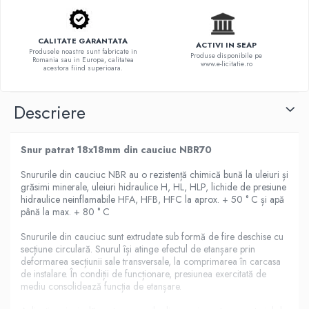
CALITATE GARANTATA
ACTIVI IN SEAP
Produsele noastre sunt fabricate in
Produse disponibile pe
Romania sau in Europa, calitatea
www.e-licitatie.ro
acestora fiind superioara.
Descriere
Snur patrat 18x18mm din cauciuc NBR70
Snururile din cauciuc NBR au o rezistență chimică bună la uleiuri și
grăsimi minerale, uleiuri hidraulice H, HL, HLP, lichide de presiune
hidraulice neinflamabile HFA, HFB, HFC la aprox. + 50 ° C și apă
până la max. + 80 ° C
Snururile din cauciuc sunt extrudate sub formă de fire deschise cu
secțiune circulară. Snurul își atinge efectul de etanșare prin
deformarea secțiunii sale transversale, la comprimarea în carcasa
de instalare. În condiții de funcționare, presiunea exercitată de
mediu consolidează funcția de etanșare.