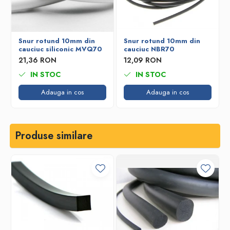
Snur rotund 10mm din
Snur rotund 10mm din
cauciuc siliconic MVQ70
cauciuc NBR70
21,36 RON
12,09 RON
IN STOC
IN STOC
Adauga in cos
Adauga in cos
Produse similare