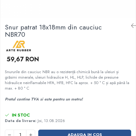
Garnituri racord filetat
Garnituri tip flanse
Pentru etansari cu gauri de trecere a
Snur patrat 18x18mm din cauciuc
prezoanelor (full face) conform DIN
NBR70
86071
Pentru flanse plate cu umar (RF) conform
DIN 2690
59,67 RON
Snururile din cauciuc NBR au o rezistență chimică bună la uleiuri și
grăsimi minerale, uleiuri hidraulice H, HL, HLP, lichide de presiune
hidraulice neinflamabile HFA, HFB, HFC la aprox. + 50 ° C și apă până la
max. + 80 ° C
Pretul contine TVA si este pentru un metru!
IN STOC
Data de livrare:
Joi, 13.08.2026
ADAUGA IN COS