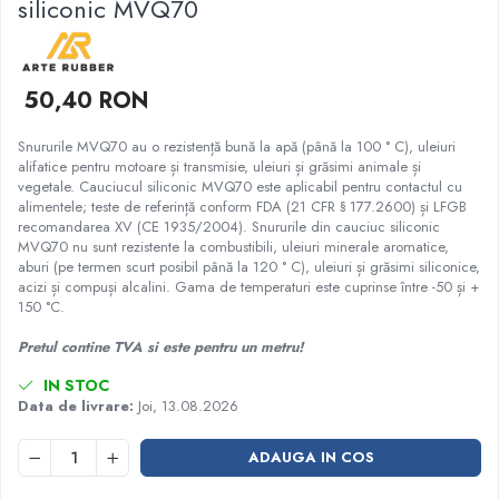
siliconic MVQ70
Garnituri racord filetat
Garnituri tip flanse
Pentru etansari cu gauri de trecere a
50,40 RON
prezoanelor (full face) conform DIN
86071
Pentru flanse plate cu umar (RF) conform
Snururile MVQ70 au o rezistență bună la apă (până la 100 ° C), uleiuri
DIN 2690
alifatice pentru motoare și transmisie, uleiuri și grăsimi animale și
vegetale. Cauciucul siliconic MVQ70 este aplicabil pentru contactul cu
alimentele; teste de referință conform FDA (21 CFR § 177.2600) și LFGB
recomandarea XV (CE 1935/2004). Snururile din cauciuc siliconic
MVQ70 nu sunt rezistente la combustibili, uleiuri minerale aromatice,
aburi (pe termen scurt posibil până la 120 ° C), uleiuri și grăsimi siliconice,
acizi și compuși alcalini. Gama de temperaturi este cuprinse între -50 și +
150 °C.
Pretul contine TVA si este pentru un metru!
IN STOC
Data de livrare:
Joi, 13.08.2026
ADAUGA IN COS