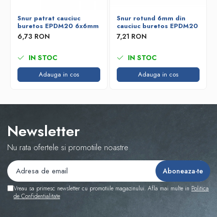
Snur patrat cauciuc
Snur rotund 6mm din
buretos EPDM20 6x6mm
cauciuc buretos EPDM20
6,73 RON
7,21 RON
IN STOC
IN STOC
Adauga in cos
Adauga in cos
Newsletter
Nu rata ofertele si promotiile noastre
Vreau sa primesc newsletter cu promotiile magazinului. Afla mai multe in
Politica
de Confidentialitate