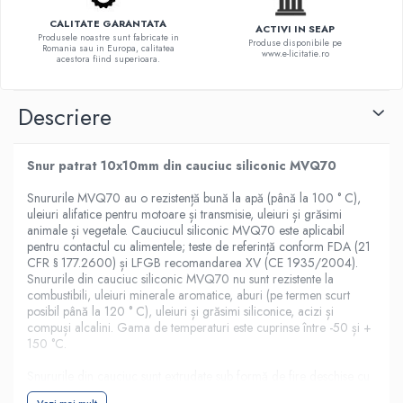
CALITATE GARANTATA
ACTIVI IN SEAP
Produsele noastre sunt fabricate in
Produse disponibile pe
Romania sau in Europa, calitatea
www.e-licitatie.ro
acestora fiind superioara.
Descriere
Snur patrat 10x10mm din cauciuc siliconic MVQ70
Snururile MVQ70 au o rezistență bună la apă (până la 100 ° C),
uleiuri alifatice pentru motoare și transmisie, uleiuri și grăsimi
animale și vegetale. Cauciucul siliconic MVQ70 este aplicabil
pentru contactul cu alimentele; teste de referință conform FDA (21
CFR § 177.2600) și LFGB recomandarea XV (CE 1935/2004).
Snururile din cauciuc siliconic MVQ70 nu sunt rezistente la
combustibili, uleiuri minerale aromatice, aburi (pe termen scurt
posibil până la 120 ° C), uleiuri și grăsimi siliconice, acizi și
compuși alcalini. Gama de temperaturi este cuprinse între -50 și +
150 °C.
Snururile din cauciuc sunt extrudate sub formă de fire deschise cu
secțiune circulară. Snurul își atinge efectul de etanșare prin