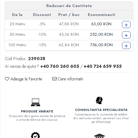
Reduceri de Cantitate
De la
Discount
Pret
/ buc
Economisesti
+
25
Metru
-5%
47,88 RON
63,00 RON
+
50
Metru
-10%
45,36 RON
252,00 RON
+
100
Metru
-15%
42,84 RON
756,00 RON
Cod Produs:
239038
Ai nevoie de ajutor?
+40 760 260 605
/
+40 724 659 955
Adauga la Favorite
Cere informatii
CONSULTANTA SPECIALIZATA
PRODUSE VARIATE
Contacteaza-ne la numerele de telefon
Dispunem de o gama variata de produse
din sectiune contact, pe email sau chiar
si articole tehnice din cauciuc
pe WhatsApp