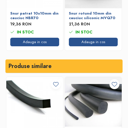
Snur patrat 10x10mm din
Snur rotund 10mm din
cauciuc NBR70
cauciuc siliconic MVQ70
19,36 RON
21,36 RON
IN STOC
IN STOC
Adauga in cos
Adauga in cos
Produse similare