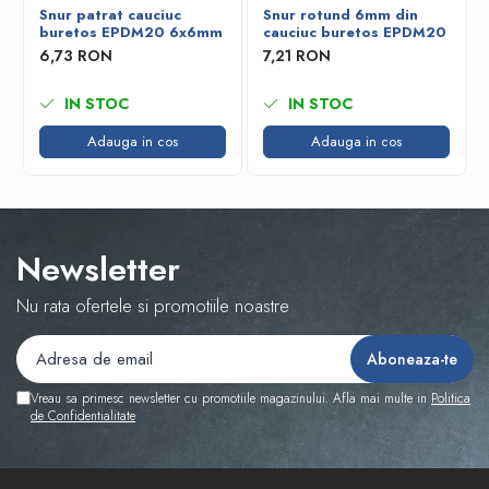
Snur patrat cauciuc
Snur rotund 6mm din
buretos EPDM20 6x6mm
cauciuc buretos EPDM20
6,73 RON
7,21 RON
IN STOC
IN STOC
Adauga in cos
Adauga in cos
Newsletter
Nu rata ofertele si promotiile noastre
Vreau sa primesc newsletter cu promotiile magazinului. Afla mai multe in
Politica
de Confidentialitate