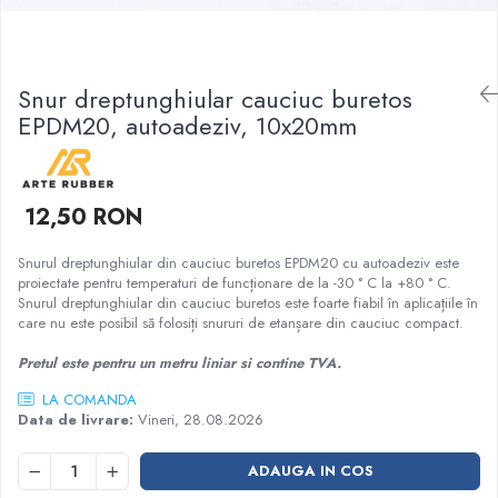
Garnituri racord filetat
Garnituri tip flanse
Pentru etansari cu gauri de trecere a
Snur dreptunghiular cauciuc buretos
prezoanelor (full face) conform DIN
EPDM20, autoadeziv, 10x20mm
86071
Pentru flanse plate cu umar (RF) conform
DIN 2690
12,50 RON
Snurul dreptunghiular din cauciuc buretos EPDM20 cu autoadeziv este
proiectate pentru temperaturi de funcționare de la -30 ° C la +80 ° C.
Snurul dreptunghiular din cauciuc buretos este foarte fiabil în aplicațiile în
care nu este posibil să folosiți snururi de etanșare din cauciuc compact.
Pretul este pentru un metru liniar si contine TVA.
LA COMANDA
Data de livrare:
Vineri, 28.08.2026
ADAUGA IN COS