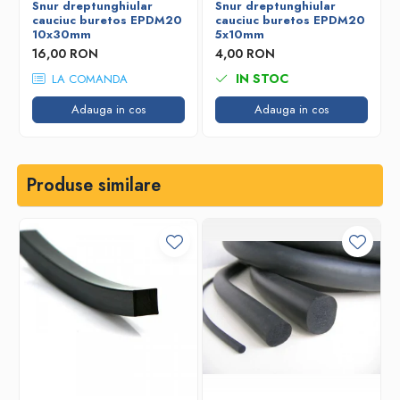
Snur dreptunghiular
Snur dreptunghiular
cauciuc buretos EPDM20
cauciuc buretos EPDM20
10x30mm
5x10mm
16,00 RON
4,00 RON
IN STOC
LA COMANDA
Adauga in cos
Adauga in cos
Produse similare