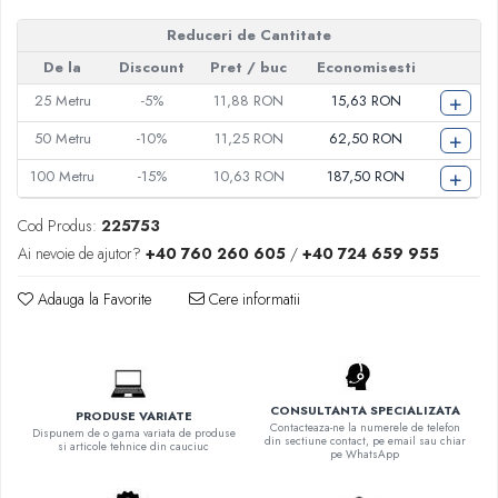
Reduceri de Cantitate
De la
Discount
Pret
/ buc
Economisesti
+
25
Metru
-5%
11,88 RON
15,63 RON
+
50
Metru
-10%
11,25 RON
62,50 RON
+
100
Metru
-15%
10,63 RON
187,50 RON
Cod Produs:
225753
Ai nevoie de ajutor?
+40 760 260 605
/
+40 724 659 955
Adauga la Favorite
Cere informatii
CONSULTANTA SPECIALIZATA
PRODUSE VARIATE
Contacteaza-ne la numerele de telefon
Dispunem de o gama variata de produse
din sectiune contact, pe email sau chiar
si articole tehnice din cauciuc
pe WhatsApp