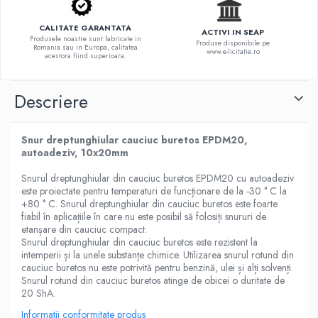
CALITATE GARANTATA
ACTIVI IN SEAP
Produsele noastre sunt fabricate in
Produse disponibile pe
Romania sau in Europa, calitatea
www.e-licitatie.ro
acestora fiind superioara.
Descriere
Snur dreptunghiular cauciuc buretos EPDM20,
autoadeziv, 10x20mm
Snurul dreptunghiular din cauciuc buretos EPDM20 cu autoadeziv
este proiectate pentru temperaturi de funcționare de la -30 ° C la
+80 ° C. Snurul dreptunghiular din cauciuc buretos este foarte
fiabil în aplicațiile în care nu este posibil să folosiți snururi de
etanșare din cauciuc compact.
Snurul dreptunghiular din cauciuc buretos este rezistent la
intemperii și la unele substanțe chimice. Utilizarea snurul rotund din
cauciuc buretos nu este potrivită pentru benzină, ulei și alți solvenți.
Snurul rotund din cauciuc buretos atinge de obicei o duritate de
20 ShA.
Informatii conformitate produs