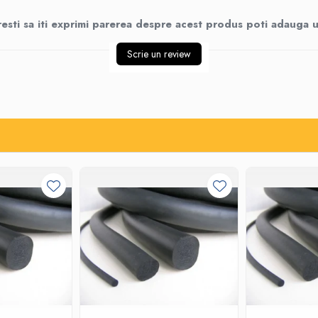
esti sa iti exprimi parerea despre acest produs poti adauga u
Scrie un review