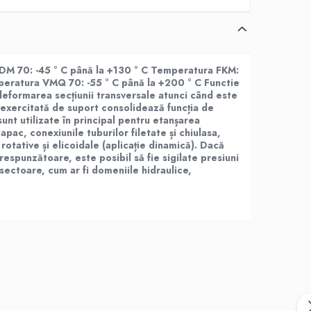
DM 70: -45 ° C până la +130 ° C Temperatura FKM:
mperatura VMQ 70: -55 ° C până la +200 ° C
Functie
n deformarea secțiunii transversale atunci când este
ea exercitată de suport consolidează funcția de
sunt utilizate în principal pentru etanșarea
apac, conexiunile tuburilor filetate și chiulasa,
, rotative și elicoidale (aplicație dinamică). Dacă
espunzătoare, este posibil să fie sigilate presiuni
 sectoare, cum ar fi domeniile hidraulice,