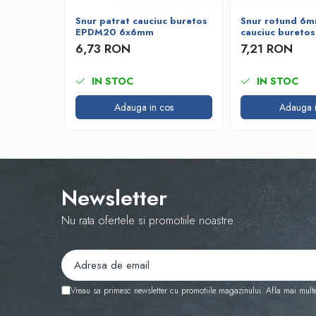
Snur patrat cauciuc buretos
Snur rotund 6m
EPDM20 6x6mm
cauciuc bureto
6,73 RON
7,21 RON
IN STOC
IN STOC
Adauga in cos
Adauga i
Newsletter
Nu rata ofertele si promotiile noastre
Vreau sa primesc newsletter cu promotiile magazinului. Afla mai mult