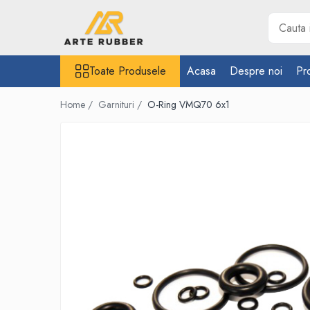
Toate Produsele
Toate Produsele
Acasa
Despre noi
Pr
Garnituri
Inel O-Ring
Home /
Garnituri /
O-Ring VMQ70 6x1
Inele X-Ring
Etansare piston hidraulic
Profile din cauciuc
Snur din cauciuc
Cauciuc NBR (rezistent la uleiuri)
Cauciuc siliconic (MVQ)
Cauciuc EPDM spongios
Cauciuc Viton (FKM/FPM)
Cauciuc silicon spongios
Garnituri din cauciuc cu metal