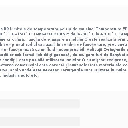
 HNBR
Limitele de temperatura pe tip de cauciuc: Temperatura EP
0 ° C la +150 ° C Temperatura BNR: de la -30 ° C la +100 ° C Te
iune circulară. Funcția de etanșare a inelului O este realizată pri
 fi comprimat radial sau axial. În condiții de funcționare, presiun
mer funcționează ca un fluid necompresibil.
Aplicații
O-ring-urile 
ediilor sub formă lichidă și gazoasă, de ex. garnituri de flanșă și c
te condiții, este posibilă utilizarea inelelor O cu mișcări reciproce
ctarea construcției este corectă și sunt selectate materialele cor
rvă, acolo unde este necesar. O-ring-urile sunt utilizate în multe
, industria auto etc.