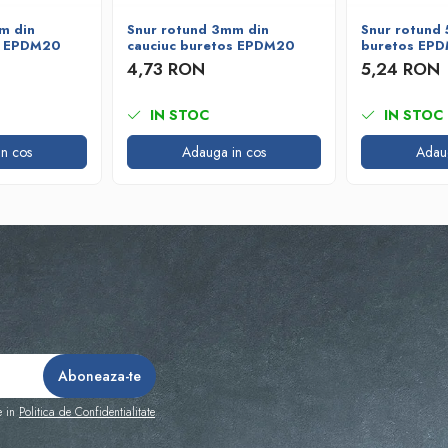
m din
Snur rotund 3mm din
Snur rotund 
s EPDM20
cauciuc buretos EPDM20
buretos EP
4,73 RON
5,24 RON
IN STOC
IN STOC
n cos
Adauga in cos
Adau
e in
Politica de Confidentialitate