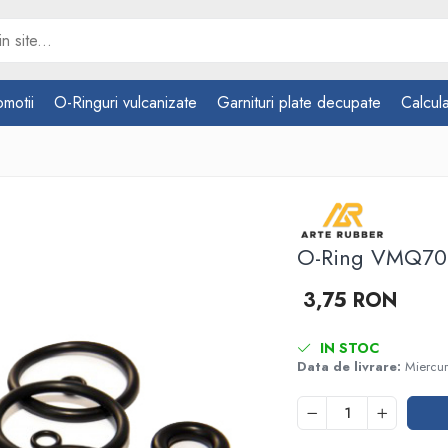
omotii
O-Ringuri vulcanizate
Garnituri plate decupate
Calcula
O-Ring VMQ70
3,75 RON
IN STOC
Data de livrare:
Miercur