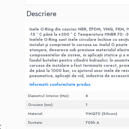
Placi din cauciuc spongios
Descriere
EPDM Spongios
Placi din Marsit si Grafit
Inele O-Ring din cauciuc NBR, EPDM, VMQ, FKM,
Marsit (clingherit)
-15 ° C până la +200 ° C Temperatura HNBR 70: -3
Covoare cauciuc antiderapant
Inelele O-Ring sunt inele circulare închise cu secț
instalat și comprimat în carcasa sa. Inelul O poate
Covor din granule de cauciuc
etanșare, deoarece sub presiune materialul elasto
Protectie la electrocutare
componentelor de sistem, in aplicații statice și a m
fundul buteliei pentru cilindrii hidraulici. În anumi
Covor electroizolant
carcasa de instalare a fost terminată corect, proie
de până la 1000 bar, cu ajutorul unor inele de reze
Carton electroizolant - Prespan
pneumatice, aplicații de vid, industria de accesorii
Aparate reazem din neopren
Informatii conformitate produs
Adeziv lipire/reparare cauciuc
Benzi transportoare
Diametrul Interior (Mm):
6
Banda transportoare din cauciuc
Grosime (mm):
1
Placa cauciucare tamburi
Material:
VMQ70 (Silicon)
Racleti benzi transportoare
Duritate:
70Sh A