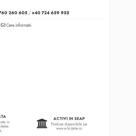
760 260 605
/
+40 724 659 955
Cere informatii
ATA
ACTIVI IN SEAP
cate in
Produse disponibile pe
itatea
www.e-licitatie.ro
a.