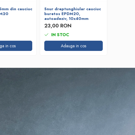
5mm din cauciuc
Snur dreptunghiular cauciuc
Snur rot
DM20
buretos EPDM20,
cauciuc 
autoadeziv, 10x40mm
12,09 
23,00 RON
IN STOC
IN ST
ga in cos
Adauga in cos
A