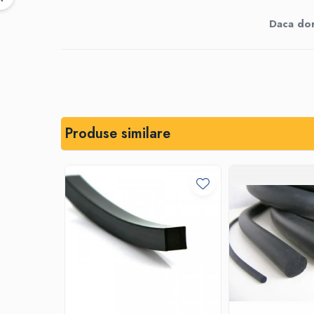
Bare de impact
Razuitoare lame zapada
Daca dor
Produse Siguranta Traficului
Stalpi pietonali
Conuri reflectorizante
Limitatore de viteza
Covorase de intrare
Produse similare
Cuplaje elastice
Tip N-EUPEX
Promotii