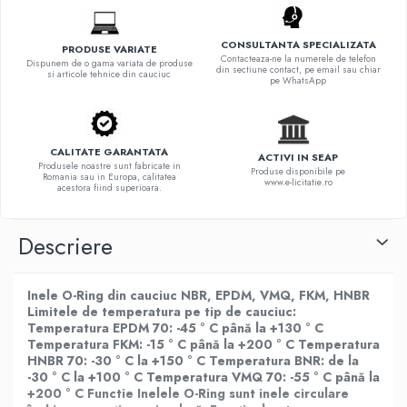
CONSULTANTA SPECIALIZATA
PRODUSE VARIATE
Contacteaza-ne la numerele de telefon
Dispunem de o gama variata de produse
din sectiune contact, pe email sau chiar
si articole tehnice din cauciuc
pe WhatsApp
CALITATE GARANTATA
ACTIVI IN SEAP
Produsele noastre sunt fabricate in
Produse disponibile pe
Romania sau in Europa, calitatea
www.e-licitatie.ro
acestora fiind superioara.
Descriere
Inele O-Ring din cauciuc NBR, EPDM, VMQ, FKM, HNBR
Limitele de temperatura pe tip de cauciuc:
Temperatura EPDM 70: -45 ° C până la +130 ° C
Temperatura FKM: -15 ° C până la +200 ° C Temperatura
HNBR 70: -30 ° C la +150 ° C Temperatura BNR: de la
-30 ° C la +100 ° C Temperatura VMQ 70: -55 ° C până la
+200 ° C
Functie
Inelele O-Ring sunt inele circulare