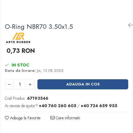
Garnituri racord filetat
Garnituri tip flanse
Pentru etansari cu gauri de trecere a
O-Ring NBR70 3.50x1.5
prezoanelor (full face) conform DIN
86071
Pentru flanse plate cu umar (RF) conform
DIN 2690
0,73 RON
IN STOC
Data de livrare:
Joi, 13.08.2026
ADAUGA IN COS
Cod Produs:
67193546
Ai nevoie de ajutor?
+40 760 260 605
/
+40 724 659 955
Adauga la Favorite
Cere informatii