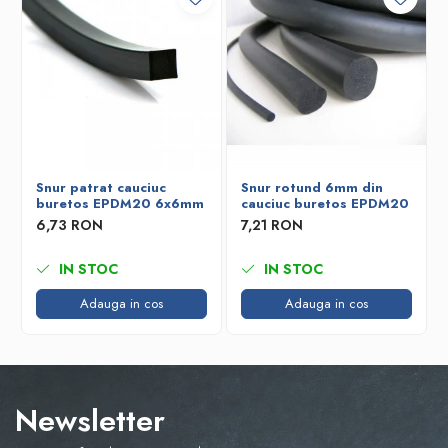
Snur patrat cauciuc
Snur rotund 6mm din
buretos EPDM20 6x6mm
cauciuc buretos EPDM20
6,73 RON
7,21 RON
IN STOC
IN STOC
Adauga in cos
Adauga in cos
Newsletter