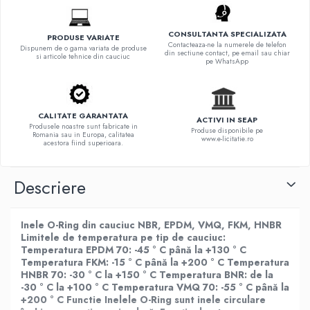
CONSULTANTA SPECIALIZATA
PRODUSE VARIATE
Contacteaza-ne la numerele de telefon
Dispunem de o gama variata de produse
din sectiune contact, pe email sau chiar
si articole tehnice din cauciuc
pe WhatsApp
CALITATE GARANTATA
ACTIVI IN SEAP
Produsele noastre sunt fabricate in
Produse disponibile pe
Romania sau in Europa, calitatea
www.e-licitatie.ro
acestora fiind superioara.
Descriere
Inele O-Ring din cauciuc NBR, EPDM, VMQ, FKM, HNBR
Limitele de temperatura pe tip de cauciuc:
Temperatura EPDM 70: -45 ° C până la +130 ° C
Temperatura FKM: -15 ° C până la +200 ° C Temperatura
HNBR 70: -30 ° C la +150 ° C Temperatura BNR: de la
-30 ° C la +100 ° C Temperatura VMQ 70: -55 ° C până la
+200 ° C
Functie
Inelele O-Ring sunt inele circulare