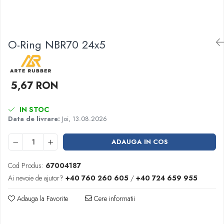
Garnituri racord filetat
Garnituri tip flanse
Pentru etansari cu gauri de trecere a
O-Ring NBR70 24x5
prezoanelor (full face) conform DIN
86071
Pentru flanse plate cu umar (RF) conform
DIN 2690
5,67 RON
IN STOC
Data de livrare:
Joi, 13.08.2026
ADAUGA IN COS
Cod Produs:
67004187
Ai nevoie de ajutor?
+40 760 260 605
/
+40 724 659 955
Adauga la Favorite
Cere informatii