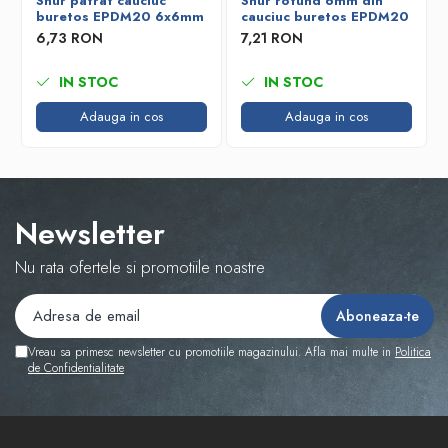
Snur patrat cauciuc
Snur rotund 6mm din
buretos EPDM20 6x6mm
cauciuc buretos EPDM20
6,73 RON
7,21 RON
IN STOC
IN STOC
Adauga in cos
Adauga in cos
Newsletter
Nu rata ofertele si promotiile noastre
Vreau sa primesc newsletter cu promotiile magazinului. Afla mai multe in
Politica
de Confidentialitate