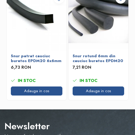
Snur patrat cauciuc
Snur rotund 6mm din
buretos EPDM20 6x6mm
cauciuc buretos EPDM20
6,73 RON
7,21 RON
IN STOC
IN STOC
Adauga in cos
Adauga in cos
Newsletter