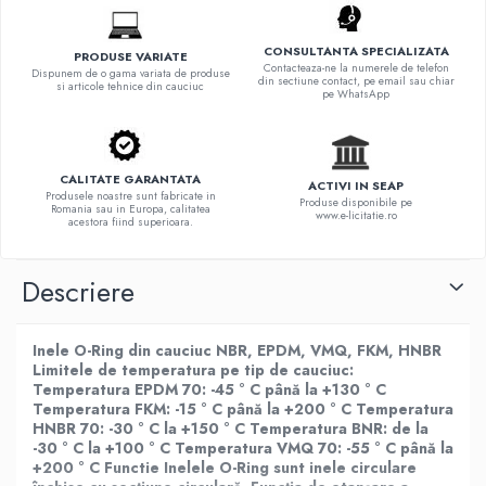
CONSULTANTA SPECIALIZATA
PRODUSE VARIATE
Contacteaza-ne la numerele de telefon
Dispunem de o gama variata de produse
din sectiune contact, pe email sau chiar
si articole tehnice din cauciuc
pe WhatsApp
CALITATE GARANTATA
ACTIVI IN SEAP
Produsele noastre sunt fabricate in
Produse disponibile pe
Romania sau in Europa, calitatea
www.e-licitatie.ro
acestora fiind superioara.
Descriere
Inele O-Ring din cauciuc NBR, EPDM, VMQ, FKM, HNBR
Limitele de temperatura pe tip de cauciuc:
Temperatura EPDM 70: -45 ° C până la +130 ° C
Temperatura FKM: -15 ° C până la +200 ° C Temperatura
HNBR 70: -30 ° C la +150 ° C Temperatura BNR: de la
-30 ° C la +100 ° C Temperatura VMQ 70: -55 ° C până la
+200 ° C
Functie
Inelele O-Ring sunt inele circulare