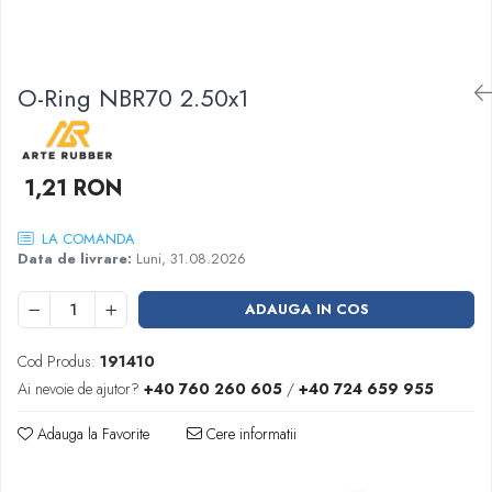
Garnituri racord filetat
Garnituri tip flanse
Pentru etansari cu gauri de trecere a
O-Ring NBR70 2.50x1
prezoanelor (full face) conform DIN
86071
Pentru flanse plate cu umar (RF) conform
DIN 2690
1,21 RON
LA COMANDA
Data de livrare:
Luni, 31.08.2026
ADAUGA IN COS
Cod Produs:
191410
Ai nevoie de ajutor?
+40 760 260 605
/
+40 724 659 955
Adauga la Favorite
Cere informatii