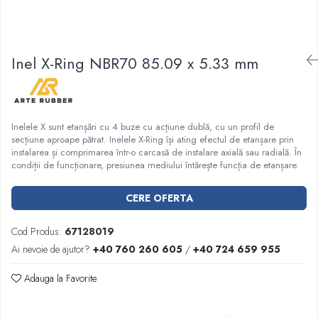
Garnituri racord filetat
Garnituri tip flanse
Pentru etansari cu gauri de trecere a
Inel X-Ring NBR70 85.09 x 5.33 mm
prezoanelor (full face) conform DIN
86071
Pentru flanse plate cu umar (RF) conform
DIN 2690
Inelele X sunt etanșări cu 4 buze cu acțiune dublă, cu un profil de
secțiune aproape pătrat. Inelele X-Ring își ating efectul de etanșare prin
instalarea și comprimarea într-o carcasă de instalare axială sau radială. În
condiții de funcționare, presiunea mediului întărește funcția de etanșare.
CERE OFERTA
Cod Produs:
67128019
Ai nevoie de ajutor?
+40 760 260 605
/
+40 724 659 955
Adauga la Favorite