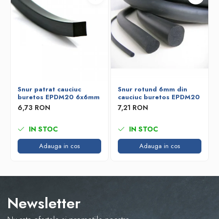
Snur patrat cauciuc
Snur rotund 6mm din
buretos EPDM20 6x6mm
cauciuc buretos EPDM20
6,73 RON
7,21 RON
IN STOC
IN STOC
Adauga in cos
Adauga in cos
Newsletter