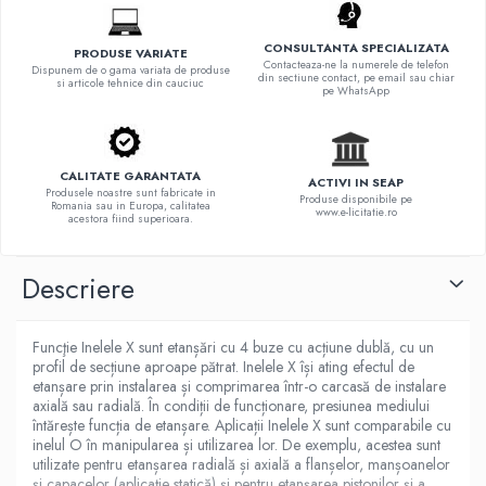
CONSULTANTA SPECIALIZATA
PRODUSE VARIATE
Contacteaza-ne la numerele de telefon
Dispunem de o gama variata de produse
din sectiune contact, pe email sau chiar
si articole tehnice din cauciuc
pe WhatsApp
CALITATE GARANTATA
ACTIVI IN SEAP
Produsele noastre sunt fabricate in
Produse disponibile pe
Romania sau in Europa, calitatea
www.e-licitatie.ro
acestora fiind superioara.
Descriere
Funcţie Inelele X sunt etanșări cu 4 buze cu acțiune dublă, cu un
profil de secțiune aproape pătrat. Inelele X își ating efectul de
etanșare prin instalarea și comprimarea într-o carcasă de instalare
axială sau radială. În condiții de funcționare, presiunea mediului
întărește funcția de etanșare. Aplicații Inelele X sunt comparabile cu
inelul O în manipularea și utilizarea lor. De exemplu, acestea sunt
utilizate pentru etanșarea radială și axială a flanșelor, manșoanelor
și capacelor (aplicație statică) și pentru etanșarea pistonilor și a