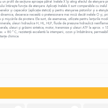
u un profil de secțiune aproape pătrat. Inelele X își ating efectul de etanșare p
ului întărește funcția de etanșare. Aplicații Inelele X sunt comparabile cu inelu
nelor și capacelor (aplicație statică) și pentru etanșarea pistonilor și a etanșăril
cații dinamice, deoarece necesită o pretensionare mai mică decât inelele O și, p
rea și mișcările de pivotare. Ele sunt, de asemenea, utilizate pentru lanțurile mo
minerale, uleiuri hidraulice H, HL, HLP, fluide de presiune hidraulică neinfl
ale, uleiuri și grăsimi sintetice, motor, transmisie și uleiuri ATF la aprox. + 
ax. + 80 ° C, rezistență excelentă la intemperii, ozon și îmbătrânire, permeabil
stanțe chimice.