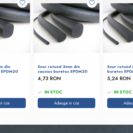
m din
Snur rotund 3mm din
Snur rotund 
s EPDM20
cauciuc buretos EPDM20
buretos EP
4,73 RON
5,24 RON
IN STOC
IN STOC
n cos
Adauga in cos
Adau