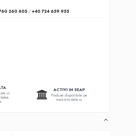
760 260 605
/
+40 724 659 955
ATA
ACTIVI IN SEAP
cate in
Produse disponibile pe
itatea
www.e-licitatie.ro
a.