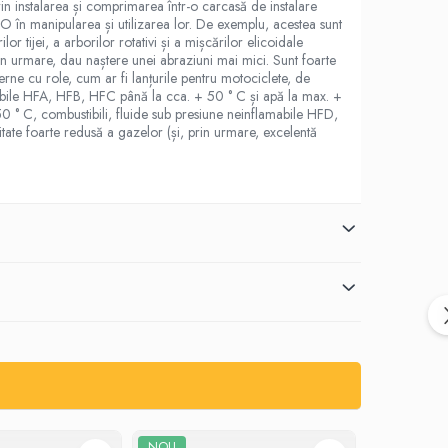
rin instalarea și comprimarea într-o carcasă de instalare
l O în manipularea și utilizarea lor. De exemplu, acestea sunt
or tijei, a arborilor rotativi și a mișcărilor elicoidale
rin urmare, dau naștere unei abraziuni mai mici. Sunt foarte
derne cu role, cum ar fi lanțurile pentru motociclete, de
amabile HFA, HFB, HFC până la cca. + 50 ° C și apă la max. +
150 ° C, combustibili, fluide sub presiune neinflamabile HFD,
itate foarte redusă a gazelor (și, prin urmare, excelentă
NOU