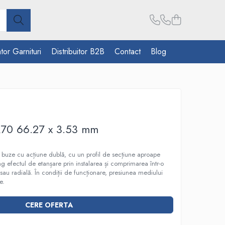
tor Garnituri
Distribuitor B2B
Contact
Blog
R70 66.27 x 3.53 mm
 4 buze cu acțiune dublă, cu un profil de secțiune aproape
ting efectul de etanșare prin instalarea și comprimarea într-o
 sau radială. În condiții de funcționare, presiunea mediului
e.
CERE OFERTA