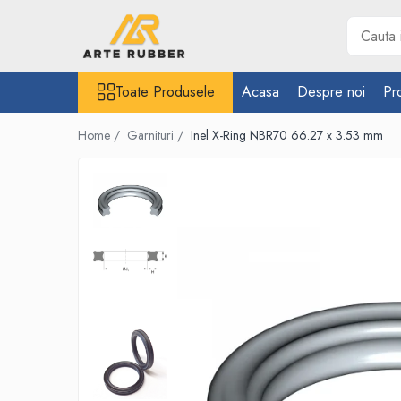
Toate Produsele
Toate Produsele
Acasa
Despre noi
Pr
Garnituri
Inel O-Ring
Home /
Garnituri /
Inel X-Ring NBR70 66.27 x 3.53 mm
Inele X-Ring
Etansare piston hidraulic
Profile din cauciuc
Snur din cauciuc
Cauciuc NBR (rezistent la uleiuri)
Cauciuc siliconic (MVQ)
Cauciuc EPDM spongios
Cauciuc Viton (FKM/FPM)
Cauciuc silicon spongios
Garnituri din cauciuc cu metal