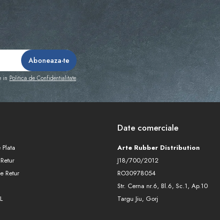
e in
Politica de Confidentialitate
Date comerciale
 Plata
Arte Rubber Distribution
 Retur
J18/700/2012
e Retur
RO30978054
Str. Cerna nr.6, Bl.6, Sc.1, Ap.10
L
Targu Jiu, Gorj