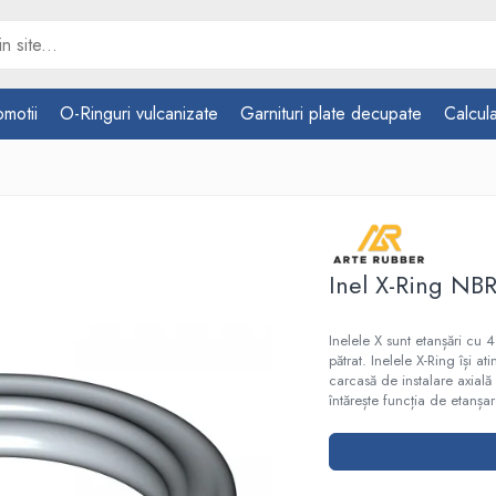
omotii
O-Ringuri vulcanizate
Garnituri plate decupate
Calcula
Inel X-Ring NB
Inelele X sunt etanșări cu
pătrat. Inelele X-Ring își a
carcasă de instalare axială
întărește funcția de etanșar