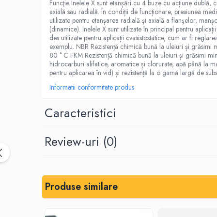
Funcţie Inelele X sunt etanșări cu 4 buze cu acțiune dublă, c
Placi din cauciuc spongios
axială sau radială. În condiții de funcționare, presiunea medi
utilizate pentru etanșarea radială și axială a flanșelor, manșoa
EPDM Spongios
(dinamice). Inelele X sunt utilizate în principal pentru apli
des utilizate pentru aplicații cvasistostatice, cum ar fi regla
Placi din Marsit si Grafit
exemplu. NBR Rezistență chimică bună la uleiuri și grăsimi 
Marsit (clingherit)
80 ° C FKM Rezistență chimică bună la uleiuri și grăsimi miner
hidrocarburi alifatice, aromatice și clorurate, apă până la m
Covoare cauciuc antiderapant
pentru aplicarea în vid) și rezistență la o gamă largă de sub
Covor din granule de cauciuc
Informatii conformitate produs
Protectie la electrocutare
Covor electroizolant
Caracteristici
Carton electroizolant - Prespan
Aparate reazem din neopren
Review-uri
(0)
Adeziv lipire/reparare cauciuc
Benzi transportoare
Banda transportoare din cauciuc
Produse similare
Placa cauciucare tamburi
Racleti benzi transportoare