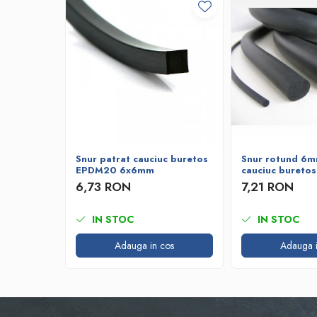
Bare de impact
Razuitoare lame zapada
Produse Siguranta Traficului
Stalpi pietonali
Conuri reflectorizante
Limitatore de viteza
Covorase de intrare
Cuplaje elastice
Snur patrat cauciuc buretos
Snur rotund 6m
Tip N-EUPEX
EPDM20 6x6mm
cauciuc bureto
Promotii
6,73 RON
7,21 RON
IN STOC
IN STOC
Adauga in cos
Adauga i