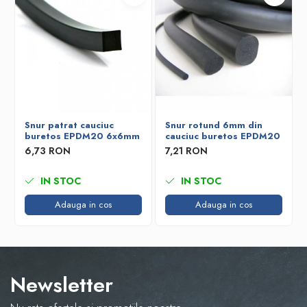
Snur patrat cauciuc
Snur rotund 6mm din
buretos EPDM20 6x6mm
cauciuc buretos EPDM20
6,73 RON
7,21 RON
IN STOC
IN STOC
Adauga in cos
Adauga in cos
Newsletter