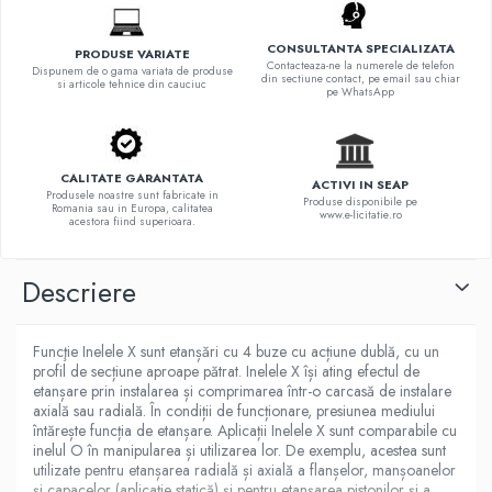
CONSULTANTA SPECIALIZATA
PRODUSE VARIATE
Contacteaza-ne la numerele de telefon
Dispunem de o gama variata de produse
din sectiune contact, pe email sau chiar
si articole tehnice din cauciuc
pe WhatsApp
CALITATE GARANTATA
ACTIVI IN SEAP
Produsele noastre sunt fabricate in
Produse disponibile pe
Romania sau in Europa, calitatea
www.e-licitatie.ro
acestora fiind superioara.
Descriere
Funcţie Inelele X sunt etanșări cu 4 buze cu acțiune dublă, cu un
profil de secțiune aproape pătrat. Inelele X își ating efectul de
etanșare prin instalarea și comprimarea într-o carcasă de instalare
axială sau radială. În condiții de funcționare, presiunea mediului
întărește funcția de etanșare. Aplicații Inelele X sunt comparabile cu
inelul O în manipularea și utilizarea lor. De exemplu, acestea sunt
utilizate pentru etanșarea radială și axială a flanșelor, manșoanelor
și capacelor (aplicație statică) și pentru etanșarea pistonilor și a