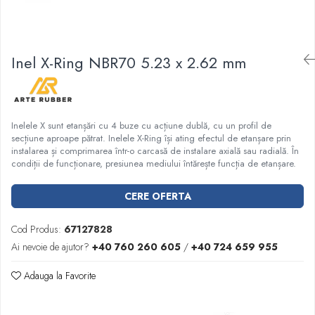
Garnituri racord filetat
Garnituri tip flanse
Pentru etansari cu gauri de trecere a
Inel X-Ring NBR70 5.23 x 2.62 mm
prezoanelor (full face) conform DIN
86071
Pentru flanse plate cu umar (RF) conform
DIN 2690
Inelele X sunt etanșări cu 4 buze cu acțiune dublă, cu un profil de
secțiune aproape pătrat. Inelele X-Ring își ating efectul de etanșare prin
instalarea și comprimarea într-o carcasă de instalare axială sau radială. În
condiții de funcționare, presiunea mediului întărește funcția de etanșare.
CERE OFERTA
Cod Produs:
67127828
Ai nevoie de ajutor?
+40 760 260 605
/
+40 724 659 955
Adauga la Favorite