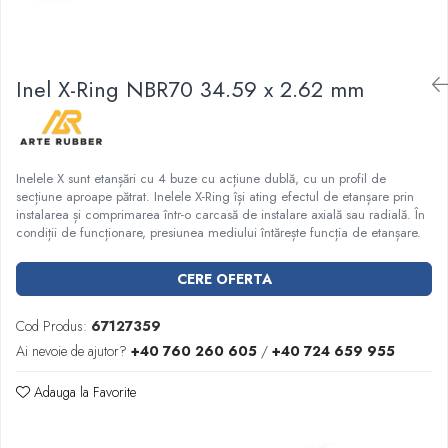
Garnituri racord filetat
Garnituri tip flanse
Pentru etansari cu gauri de trecere a
Inel X-Ring NBR70 34.59 x 2.62 mm
prezoanelor (full face) conform DIN
86071
Pentru flanse plate cu umar (RF) conform
DIN 2690
Inelele X sunt etanșări cu 4 buze cu acțiune dublă, cu un profil de
secțiune aproape pătrat. Inelele X-Ring își ating efectul de etanșare prin
instalarea și comprimarea într-o carcasă de instalare axială sau radială. În
condiții de funcționare, presiunea mediului întărește funcția de etanșare.
CERE OFERTA
Cod Produs:
67127359
Ai nevoie de ajutor?
+40 760 260 605
/
+40 724 659 955
Adauga la Favorite