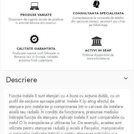
CONSULTANTA SPECIALIZATA
PRODUSE VARIATE
Contacteaza-ne la numerele de telefon
Dispunem de o gama variata de produse
din sectiune contact, pe email sau chiar
si articole tehnice din cauciuc
pe WhatsApp
CALITATE GARANTATA
ACTIVI IN SEAP
Produsele noastre sunt fabricate in
Produse disponibile pe
Romania sau in Europa, calitatea
www.e-licitatie.ro
acestora fiind superioara.
Descriere
Funcţie Inelele X sunt etanșări cu 4 buze cu acțiune dublă, cu un
profil de secțiune aproape pătrat. Inelele X își ating efectul de
etanșare prin instalarea și comprimarea într-o carcasă de instalare
axială sau radială. În condiții de funcționare, presiunea mediului
întărește funcția de etanșare. Aplicații Inelele X sunt comparabile cu
inelul O în manipularea și utilizarea lor. De exemplu, acestea sunt
utilizate pentru etanșarea radială și axială a flanșelor, manșoanelor
și capacelor (aplicație statică) și pentru etanșarea pistonilor și a