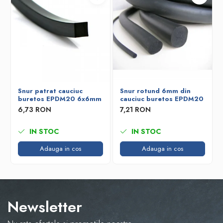
Snur patrat cauciuc
Snur rotund 6mm din
buretos EPDM20 6x6mm
cauciuc buretos EPDM20
6,73 RON
7,21 RON
IN STOC
IN STOC
Adauga in cos
Adauga in cos
Newsletter