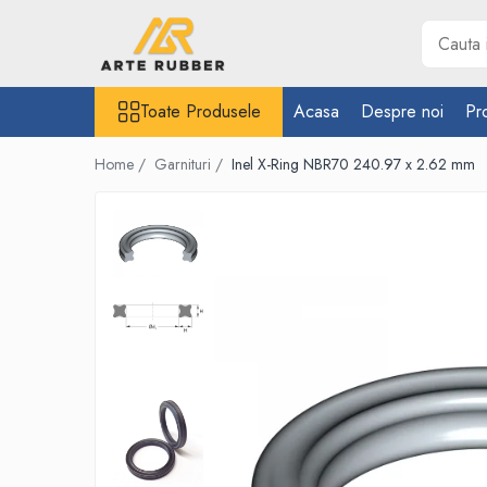
Toate Produsele
Toate Produsele
Acasa
Despre noi
Pr
Garnituri
Inel O-Ring
Home /
Garnituri /
Inel X-Ring NBR70 240.97 x 2.62 mm
Inele X-Ring
Etansare piston hidraulic
Profile din cauciuc
Snur din cauciuc
Cauciuc NBR (rezistent la uleiuri)
Cauciuc siliconic (MVQ)
Cauciuc EPDM spongios
Cauciuc Viton (FKM/FPM)
Cauciuc silicon spongios
Garnituri din cauciuc cu metal