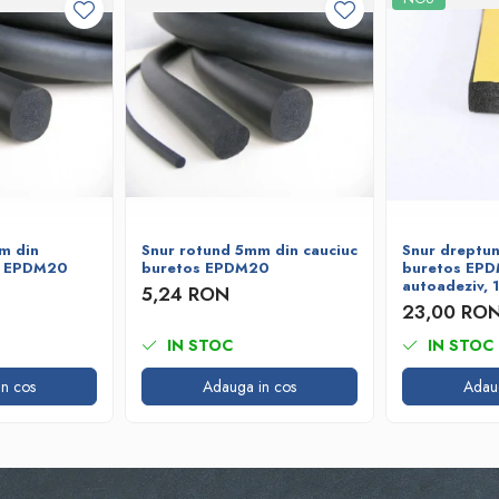
m din
Snur rotund 5mm din cauciuc
Snur dreptun
s EPDM20
buretos EPDM20
buretos EP
autoadeziv,
5,24 RON
23,00 RO
IN STOC
IN STOC
n cos
Adauga in cos
Adau