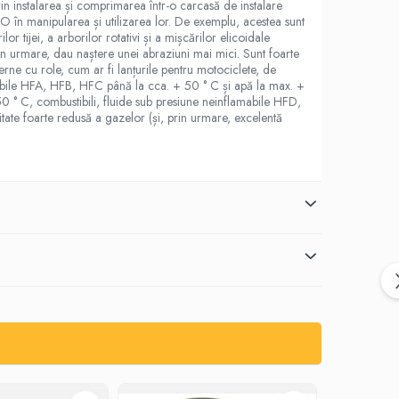
rin instalarea și comprimarea într-o carcasă de instalare
l O în manipularea și utilizarea lor. De exemplu, acestea sunt
or tijei, a arborilor rotativi și a mișcărilor elicoidale
rin urmare, dau naștere unei abraziuni mai mici. Sunt foarte
derne cu role, cum ar fi lanțurile pentru motociclete, de
amabile HFA, HFB, HFC până la cca. + 50 ° C și apă la max. +
150 ° C, combustibili, fluide sub presiune neinflamabile HFD,
itate foarte redusă a gazelor (și, prin urmare, excelentă