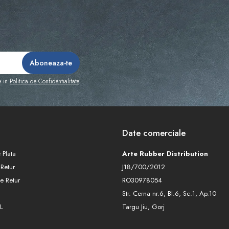
e in
Politica de Confidentialitate
Date comerciale
 Plata
Arte Rubber Distribution
 Retur
J18/700/2012
e Retur
RO30978054
Str. Cerna nr.6, Bl.6, Sc.1, Ap.10
L
Targu Jiu, Gorj