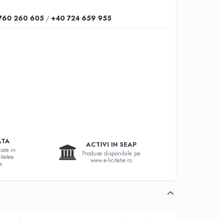
760 260 605
/
+40 724 659 955
ATA
ACTIVI IN SEAP
cate in
Produse disponibile pe
itatea
www.e-licitatie.ro
a.