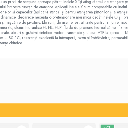
u un profil de secțiune aproape pătrat. Inelele X își ating efectul de etanșare p
ului întărește funcția de etanșare. Aplicații Inelele X sunt comparabile cu inelu
nelor și capacelor (aplicație statică) și pentru etanșarea pistonilor și a etanșăril
cații dinamice, deoarece necesită o pretensionare mai mică decât inelele O și, p
rea și mișcările de pivotare. Ele sunt, de asemenea, utilizate pentru lanțurile mo
minerale, uleiuri hidraulice H, HL, HLP, fluide de presiune hidraulică neinfl
ale, uleiuri și grăsimi sintetice, motor, transmisie și uleiuri ATF la aprox. + 
ax. + 80 ° C, rezistență excelentă la intemperii, ozon și îmbătrânire, permeabil
stanțe chimice.
NOU