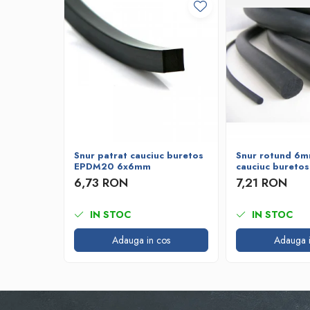
Bare de impact
Razuitoare lame zapada
Produse Siguranta Traficului
Stalpi pietonali
Conuri reflectorizante
Limitatore de viteza
Covorase de intrare
Cuplaje elastice
Snur patrat cauciuc buretos
Snur rotund 6m
Tip N-EUPEX
EPDM20 6x6mm
cauciuc bureto
Promotii
6,73 RON
7,21 RON
IN STOC
IN STOC
Adauga in cos
Adauga i