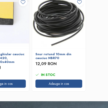
ghiular cauciuc
Snur rotund 10mm din
Snur rot
DM20,
cauciuc NBR70
cauciuc 
 10x40mm
12,09 RON
4,73 R
N
IN STOC
IN ST
ga in cos
Adauga in cos
A