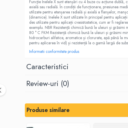
Funcţie Inelele X sunt etanșări cu 4 buze cu acțiune dublă, c
Placi din cauciuc spongios
axială sau radială. În condiții de funcționare, presiunea medi
utilizate pentru etanșarea radială și axială a flanșelor, manșoa
EPDM Spongios
(dinamice). Inelele X sunt utilizate în principal pentru apli
des utilizate pentru aplicații cvasistostatice, cum ar fi regla
Placi din Marsit si Grafit
exemplu. NBR Rezistență chimică bună la uleiuri și grăsimi 
Marsit (clingherit)
80 ° C FKM Rezistență chimică bună la uleiuri și grăsimi miner
hidrocarburi alifatice, aromatice și clorurate, apă până la m
Covoare cauciuc antiderapant
pentru aplicarea în vid) și rezistență la o gamă largă de sub
Covor din granule de cauciuc
Informatii conformitate produs
Protectie la electrocutare
Covor electroizolant
Caracteristici
Carton electroizolant - Prespan
Aparate reazem din neopren
Review-uri
(0)
Adeziv lipire/reparare cauciuc
Benzi transportoare
Banda transportoare din cauciuc
Produse similare
Placa cauciucare tamburi
Racleti benzi transportoare