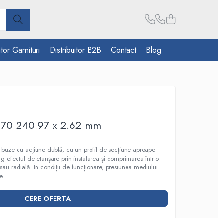
tor Garnituri
Distribuitor B2B
Contact
Blog
R70 240.97 x 2.62 mm
 4 buze cu acțiune dublă, cu un profil de secțiune aproape
ting efectul de etanșare prin instalarea și comprimarea într-o
 sau radială. În condiții de funcționare, presiunea mediului
e.
CERE OFERTA