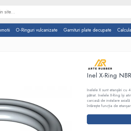
omotii
O-Ringuri vulcanizate
Garnituri plate decupate
Calcula
Inel X-Ring NB
Inelele X sunt etanșări cu
pătrat. Inelele X-Ring își a
carcasă de instalare axială
întărește funcția de etanșar