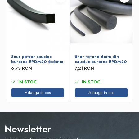
Snur patrat cauciuc
Snur rotund 6mm din
buretos EPDM20 6x6mm
cauciuc buretos EPDM20
6,73 RON
7,21 RON
IN STOC
IN STOC
Adauga in cos
Adauga in cos
Newsletter