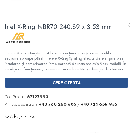
Garnituri racord filetat
Garnituri tip flanse
Pentru etansari cu gauri de trecere a
Inel X-Ring NBR70 240.89 x 3.53 mm
prezoanelor (full face) conform DIN
86071
Pentru flanse plate cu umar (RF) conform
DIN 2690
Inelele X sunt etanșări cu 4 buze cu acțiune dublă, cu un profil de
secțiune aproape pătrat. Inelele X-Ring își ating efectul de etanșare prin
instalarea și comprimarea într-o carcasă de instalare axială sau radială. În
condiții de funcționare, presiunea mediului întărește funcția de etanșare.
CERE OFERTA
Cod Produs:
67127993
Ai nevoie de ajutor?
+40 760 260 605
/
+40 724 659 955
Adauga la Favorite