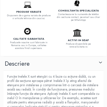
CONSULTANTA SPECIALIZATA
PRODUSE VARIATE
Contacteaza-ne la numerele de telefon
Dispunem de o gama variata de produse
din sectiune contact, pe email sau chiar
si articole tehnice din cauciuc
pe WhatsApp
CALITATE GARANTATA
ACTIVI IN SEAP
Produsele noastre sunt fabricate in
Produse disponibile pe
Romania sau in Europa, calitatea
www.e-licitatie.ro
acestora fiind superioara.
Descriere
Funcţie Inelele X sunt etanșări cu 4 buze cu acțiune dublă, cu un
profil de secțiune aproape pătrat. Inelele X își ating efectul de
etanșare prin instalarea și comprimarea într-o carcasă de instalare
axială sau radială. În condiții de funcționare, presiunea mediului
întărește funcția de etanșare. Aplicații Inelele X sunt comparabile cu
inelul O în manipularea și utilizarea lor. De exemplu, acestea sunt
utilizate pentru etanșarea radială și axială a flanșelor, manșoanelor
și capacelor (aplicație statică) și pentru etanșarea pistonilor și a