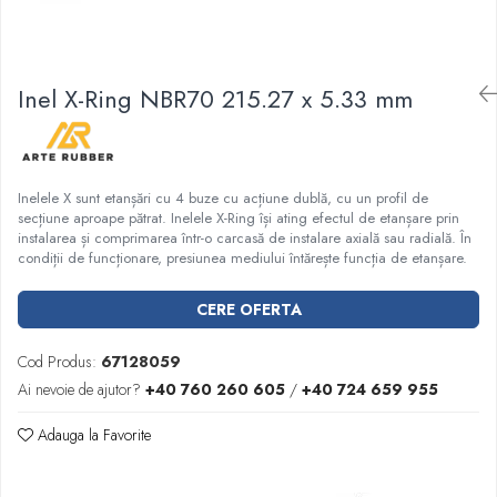
Garnituri racord filetat
Garnituri tip flanse
Pentru etansari cu gauri de trecere a
Inel X-Ring NBR70 215.27 x 5.33 mm
prezoanelor (full face) conform DIN
86071
Pentru flanse plate cu umar (RF) conform
DIN 2690
Inelele X sunt etanșări cu 4 buze cu acțiune dublă, cu un profil de
secțiune aproape pătrat. Inelele X-Ring își ating efectul de etanșare prin
instalarea și comprimarea într-o carcasă de instalare axială sau radială. În
condiții de funcționare, presiunea mediului întărește funcția de etanșare.
CERE OFERTA
Cod Produs:
67128059
Ai nevoie de ajutor?
+40 760 260 605
/
+40 724 659 955
Adauga la Favorite