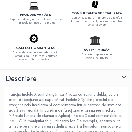
CONSULTANTA SPECIALIZATA
PRODUSE VARIATE
Contacteaza-ne la numerele de telefon
Dispunem de o gama variata de produse
din sectiune contact, pe email sau chiar
si articole tehnice din cauciuc
pe WhatsApp
CALITATE GARANTATA
ACTIVI IN SEAP
Produsele noastre sunt fabricate in
Produse disponibile pe
Romania sau in Europa, calitatea
www.e-licitatie.ro
acestora fiind superioara.
Descriere
Funcţie Inelele X sunt etanșări cu 4 buze cu acțiune dublă, cu un
profil de secțiune aproape pătrat. Inelele X își ating efectul de
etanșare prin instalarea și comprimarea într-o carcasă de instalare
axială sau radială. În condiții de funcționare, presiunea mediului
întărește funcția de etanșare. Aplicații Inelele X sunt comparabile cu
inelul O în manipularea și utilizarea lor. De exemplu, acestea sunt
utilizate pentru etanșarea radială și axială a flanșelor, manșoanelor
și capacelor (aplicație statică) și pentru etanșarea pistonilor și a