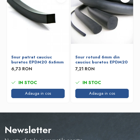
Snur patrat cauciuc
Snur rotund 6mm din
buretos EPDM20 6x6mm
cauciuc buretos EPDM20
6,73 RON
7,21 RON
IN STOC
IN STOC
Adauga in cos
Adauga in cos
Newsletter