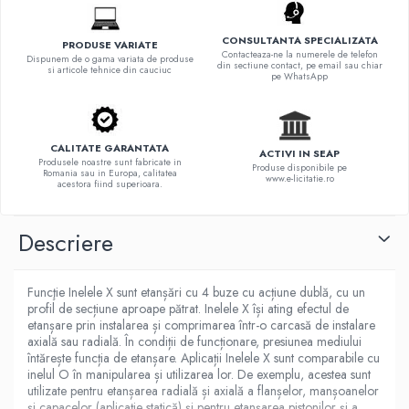
CONSULTANTA SPECIALIZATA
PRODUSE VARIATE
Contacteaza-ne la numerele de telefon
Dispunem de o gama variata de produse
din sectiune contact, pe email sau chiar
si articole tehnice din cauciuc
pe WhatsApp
CALITATE GARANTATA
ACTIVI IN SEAP
Produsele noastre sunt fabricate in
Produse disponibile pe
Romania sau in Europa, calitatea
www.e-licitatie.ro
acestora fiind superioara.
Descriere
Funcţie Inelele X sunt etanșări cu 4 buze cu acțiune dublă, cu un
profil de secțiune aproape pătrat. Inelele X își ating efectul de
etanșare prin instalarea și comprimarea într-o carcasă de instalare
axială sau radială. În condiții de funcționare, presiunea mediului
întărește funcția de etanșare. Aplicații Inelele X sunt comparabile cu
inelul O în manipularea și utilizarea lor. De exemplu, acestea sunt
utilizate pentru etanșarea radială și axială a flanșelor, manșoanelor
și capacelor (aplicație statică) și pentru etanșarea pistonilor și a