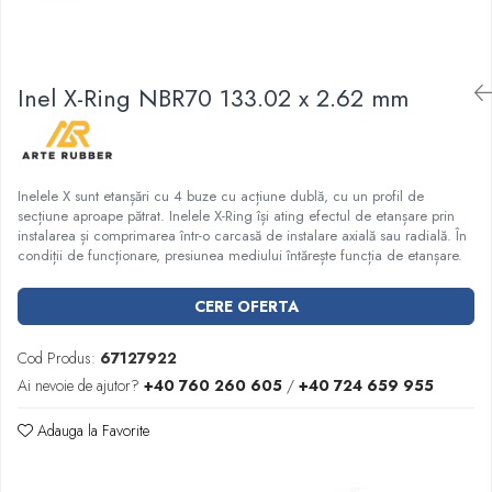
Garnituri racord filetat
Garnituri tip flanse
Pentru etansari cu gauri de trecere a
Inel X-Ring NBR70 133.02 x 2.62 mm
prezoanelor (full face) conform DIN
86071
Pentru flanse plate cu umar (RF) conform
DIN 2690
Inelele X sunt etanșări cu 4 buze cu acțiune dublă, cu un profil de
secțiune aproape pătrat. Inelele X-Ring își ating efectul de etanșare prin
instalarea și comprimarea într-o carcasă de instalare axială sau radială. În
condiții de funcționare, presiunea mediului întărește funcția de etanșare.
CERE OFERTA
Cod Produs:
67127922
Ai nevoie de ajutor?
+40 760 260 605
/
+40 724 659 955
Adauga la Favorite