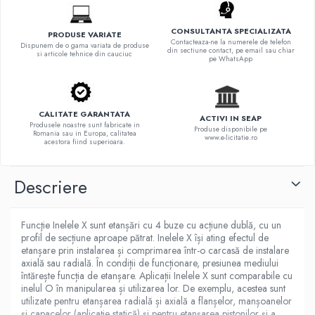
CONSULTANTA SPECIALIZATA
PRODUSE VARIATE
Contacteaza-ne la numerele de telefon
Dispunem de o gama variata de produse
din sectiune contact, pe email sau chiar
si articole tehnice din cauciuc
pe WhatsApp
CALITATE GARANTATA
ACTIVI IN SEAP
Produsele noastre sunt fabricate in
Produse disponibile pe
Romania sau in Europa, calitatea
www.e-licitatie.ro
acestora fiind superioara.
Descriere
Funcţie Inelele X sunt etanșări cu 4 buze cu acțiune dublă, cu un
profil de secțiune aproape pătrat. Inelele X își ating efectul de
etanșare prin instalarea și comprimarea într-o carcasă de instalare
axială sau radială. În condiții de funcționare, presiunea mediului
întărește funcția de etanșare. Aplicații Inelele X sunt comparabile cu
inelul O în manipularea și utilizarea lor. De exemplu, acestea sunt
utilizate pentru etanșarea radială și axială a flanșelor, manșoanelor
și capacelor (aplicație statică) și pentru etanșarea pistonilor și a