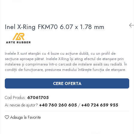
Garnituri racord filetat
Garnituri tip flanse
Pentru etansari cu gauri de trecere a
Inel X-Ring FKM70 6.07 x 1.78 mm
prezoanelor (full face) conform DIN
86071
Pentru flanse plate cu umar (RF) conform
DIN 2690
Inelele X sunt etanșări cu 4 buze cu acțiune dublă, cu un profil de
secțiune aproape pătrat. Inelele X-Ring își ating efectul de etanșare prin
instalarea și comprimarea într-o carcasă de instalare axială sau radială. În
condiții de funcționare, presiunea mediului întărește funcția de etanșare.
CERE OFERTA
Cod Produs:
67061705
Ai nevoie de ajutor?
+40 760 260 605
/
+40 724 659 955
Adauga la Favorite