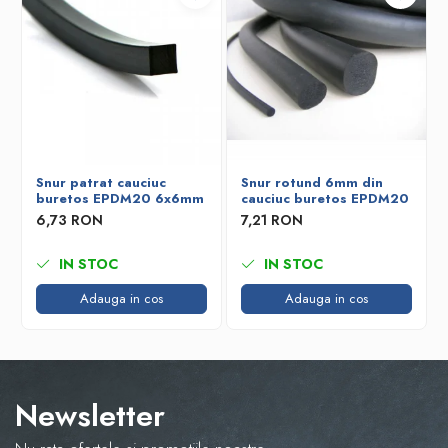
Snur patrat cauciuc
Snur rotund 6mm din
buretos EPDM20 6x6mm
cauciuc buretos EPDM20
6,73 RON
7,21 RON
IN STOC
IN STOC
Adauga in cos
Adauga in cos
Newsletter