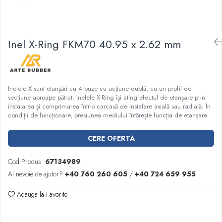
Garnituri racord filetat
Garnituri tip flanse
Pentru etansari cu gauri de trecere a
Inel X-Ring FKM70 40.95 x 2.62 mm
prezoanelor (full face) conform DIN
86071
Pentru flanse plate cu umar (RF) conform
DIN 2690
Inelele X sunt etanșări cu 4 buze cu acțiune dublă, cu un profil de
secțiune aproape pătrat. Inelele X-Ring își ating efectul de etanșare prin
instalarea și comprimarea într-o carcasă de instalare axială sau radială. În
condiții de funcționare, presiunea mediului întărește funcția de etanșare.
CERE OFERTA
Cod Produs:
67134989
Ai nevoie de ajutor?
+40 760 260 605
/
+40 724 659 955
Adauga la Favorite