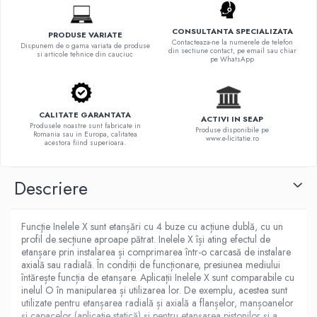
CONSULTANTA SPECIALIZATA
PRODUSE VARIATE
Contacteaza-ne la numerele de telefon
Dispunem de o gama variata de produse
din sectiune contact, pe email sau chiar
si articole tehnice din cauciuc
pe WhatsApp
CALITATE GARANTATA
ACTIVI IN SEAP
Produsele noastre sunt fabricate in
Produse disponibile pe
Romania sau in Europa, calitatea
www.e-licitatie.ro
acestora fiind superioara.
Descriere
Funcţie Inelele X sunt etanșări cu 4 buze cu acțiune dublă, cu un
profil de secțiune aproape pătrat. Inelele X își ating efectul de
etanșare prin instalarea și comprimarea într-o carcasă de instalare
axială sau radială. În condiții de funcționare, presiunea mediului
întărește funcția de etanșare. Aplicații Inelele X sunt comparabile cu
inelul O în manipularea și utilizarea lor. De exemplu, acestea sunt
utilizate pentru etanșarea radială și axială a flanșelor, manșoanelor
și capacelor (aplicație statică) și pentru etanșarea pistonilor și a