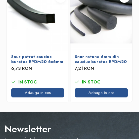
Snur patrat cauciuc
Snur rotund 6mm din
buretos EPDM20 6x6mm
cauciuc buretos EPDM20
6,73 RON
7,21 RON
IN STOC
IN STOC
Adauga in cos
Adauga in cos
Newsletter