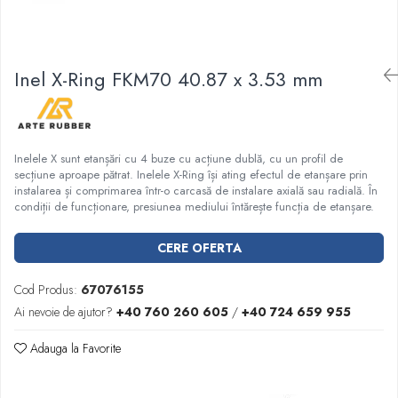
Garnituri racord filetat
Garnituri tip flanse
Pentru etansari cu gauri de trecere a
Inel X-Ring FKM70 40.87 x 3.53 mm
prezoanelor (full face) conform DIN
86071
Pentru flanse plate cu umar (RF) conform
DIN 2690
Inelele X sunt etanșări cu 4 buze cu acțiune dublă, cu un profil de
secțiune aproape pătrat. Inelele X-Ring își ating efectul de etanșare prin
instalarea și comprimarea într-o carcasă de instalare axială sau radială. În
condiții de funcționare, presiunea mediului întărește funcția de etanșare.
CERE OFERTA
Cod Produs:
67076155
Ai nevoie de ajutor?
+40 760 260 605
/
+40 724 659 955
Adauga la Favorite