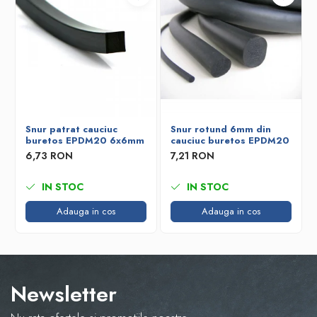
Snur patrat cauciuc
Snur rotund 6mm din
buretos EPDM20 6x6mm
cauciuc buretos EPDM20
6,73 RON
7,21 RON
IN STOC
IN STOC
Adauga in cos
Adauga in cos
Newsletter