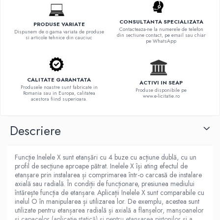
CONSULTANTA SPECIALIZATA
PRODUSE VARIATE
Contacteaza-ne la numerele de telefon
Dispunem de o gama variata de produse
din sectiune contact, pe email sau chiar
si articole tehnice din cauciuc
pe WhatsApp
CALITATE GARANTATA
ACTIVI IN SEAP
Produsele noastre sunt fabricate in
Produse disponibile pe
Romania sau in Europa, calitatea
www.e-licitatie.ro
acestora fiind superioara.
Descriere
Funcţie Inelele X sunt etanșări cu 4 buze cu acțiune dublă, cu un
profil de secțiune aproape pătrat. Inelele X își ating efectul de
etanșare prin instalarea și comprimarea într-o carcasă de instalare
axială sau radială. În condiții de funcționare, presiunea mediului
întărește funcția de etanșare. Aplicații Inelele X sunt comparabile cu
inelul O în manipularea și utilizarea lor. De exemplu, acestea sunt
utilizate pentru etanșarea radială și axială a flanșelor, manșoanelor
și capacelor (aplicație statică) și pentru etanșarea pistonilor și a