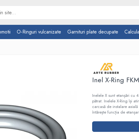
omotii
O-Ringuri vulcanizate
Garnituri plate decupate
Calcula
Inel X-Ring FK
Inelele X sunt etanșări cu
pătrat. Inelele X-Ring își a
carcasă de instalare axială
întărește funcția de etanșar