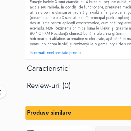
Funcţie Inelele X sunt etanșări cu 4 buze cu acțiune dublă, c
Placi din cauciuc spongios
axială sau radială. În condiții de funcționare, presiunea medi
utilizate pentru etanșarea radială și axială a flanșelor, manșoa
EPDM Spongios
(dinamice). Inelele X sunt utilizate în principal pentru apli
des utilizate pentru aplicații cvasistostatice, cum ar fi regla
Placi din Marsit si Grafit
exemplu. NBR Rezistență chimică bună la uleiuri și grăsimi 
Marsit (clingherit)
80 ° C FKM Rezistență chimică bună la uleiuri și grăsimi miner
hidrocarburi alifatice, aromatice și clorurate, apă până la m
Covoare cauciuc antiderapant
pentru aplicarea în vid) și rezistență la o gamă largă de sub
Covor din granule de cauciuc
Informatii conformitate produs
Protectie la electrocutare
Covor electroizolant
Caracteristici
Carton electroizolant - Prespan
Aparate reazem din neopren
Review-uri
(0)
Adeziv lipire/reparare cauciuc
Benzi transportoare
Banda transportoare din cauciuc
Produse similare
Placa cauciucare tamburi
Racleti benzi transportoare