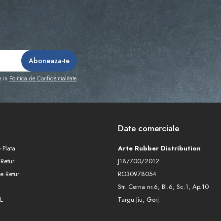
e in
Politica de Confidentialitate
Date comerciale
 Plata
Arte Rubber Distribution
 Retur
J18/700/2012
e Retur
RO30978054
Str. Cerna nr.6, Bl.6, Sc.1, Ap.10
L
Targu Jiu, Gorj