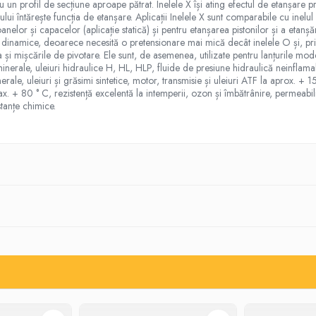
u un profil de secțiune aproape pătrat. Inelele X își ating efectul de etanșare p
ului întărește funcția de etanșare. Aplicații Inelele X sunt comparabile cu inelu
nelor și capacelor (aplicație statică) și pentru etanșarea pistonilor și a etanșăril
cații dinamice, deoarece necesită o pretensionare mai mică decât inelele O și, p
rea și mișcările de pivotare. Ele sunt, de asemenea, utilizate pentru lanțurile mo
minerale, uleiuri hidraulice H, HL, HLP, fluide de presiune hidraulică neinfl
ale, uleiuri și grăsimi sintetice, motor, transmisie și uleiuri ATF la aprox. + 
ax. + 80 ° C, rezistență excelentă la intemperii, ozon și îmbătrânire, permeabil
stanțe chimice.