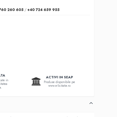
760 260 605
/
+40 724 659 955
ATA
ACTIVI IN SEAP
cate in
Produse disponibile pe
itatea
www.e-licitatie.ro
a.