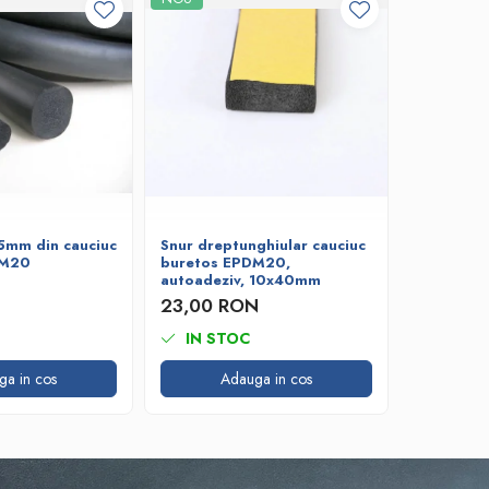
5mm din cauciuc
Snur dreptunghiular cauciuc
Snur rot
DM20
buretos EPDM20,
cauciuc 
autoadeziv, 10x40mm
12,09 
23,00 RON
IN STOC
IN ST
ga in cos
Adauga in cos
A