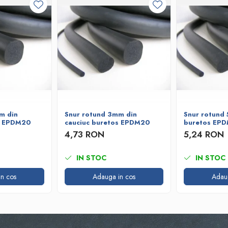
m din
Snur rotund 3mm din
Snur rotund 
s EPDM20
cauciuc buretos EPDM20
buretos EP
4,73 RON
5,24 RON
IN STOC
IN STOC
n cos
Adauga in cos
Adau