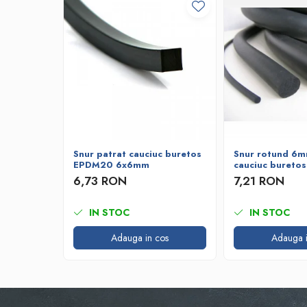
Bare de impact
Razuitoare lame zapada
Produse Siguranta Traficului
Stalpi pietonali
Conuri reflectorizante
Limitatore de viteza
Covorase de intrare
Cuplaje elastice
Snur patrat cauciuc buretos
Snur rotund 6m
Tip N-EUPEX
EPDM20 6x6mm
cauciuc bureto
Promotii
6,73 RON
7,21 RON
IN STOC
IN STOC
Adauga in cos
Adauga i