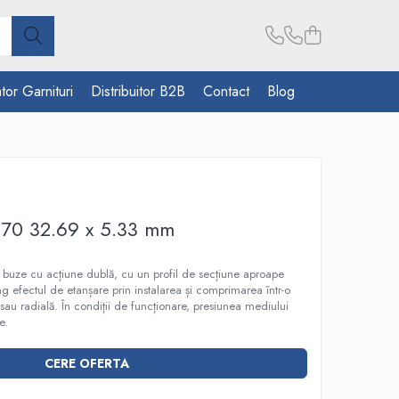
tor Garnituri
Distribuitor B2B
Contact
Blog
M70 32.69 x 5.33 mm
 4 buze cu acțiune dublă, cu un profil de secțiune aproape
ting efectul de etanșare prin instalarea și comprimarea într-o
 sau radială. În condiții de funcționare, presiunea mediului
e.
CERE OFERTA