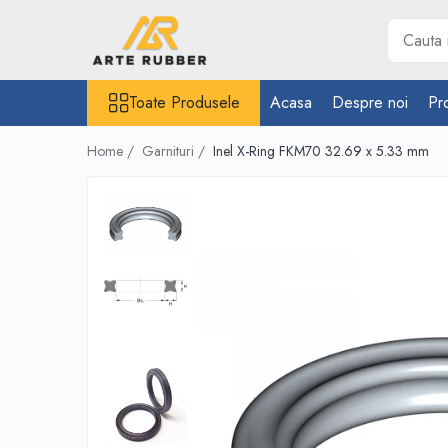
Toate Produsele
Toate Produsele
Acasa
Despre noi
Pr
Garnituri
Inel O-Ring
Home /
Garnituri /
Inel X-Ring FKM70 32.69 x 5.33 mm
Inele X-Ring
Etansare piston hidraulic
Profile din cauciuc
Snur din cauciuc
Cauciuc NBR (rezistent la uleiuri)
Cauciuc siliconic (MVQ)
Cauciuc EPDM spongios
Cauciuc Viton (FKM/FPM)
Cauciuc silicon spongios
Garnituri din cauciuc cu metal