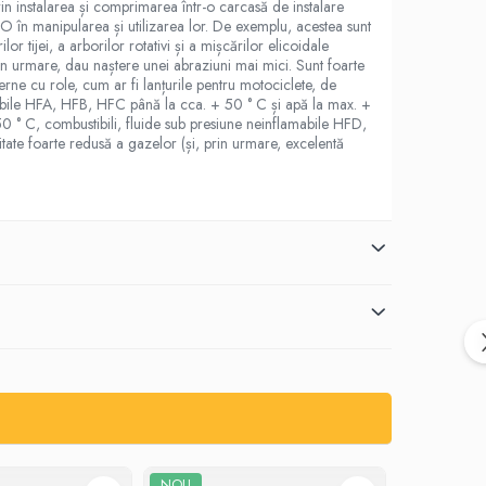
rin instalarea și comprimarea într-o carcasă de instalare
l O în manipularea și utilizarea lor. De exemplu, acestea sunt
or tijei, a arborilor rotativi și a mișcărilor elicoidale
rin urmare, dau naștere unei abraziuni mai mici. Sunt foarte
derne cu role, cum ar fi lanțurile pentru motociclete, de
amabile HFA, HFB, HFC până la cca. + 50 ° C și apă la max. +
150 ° C, combustibili, fluide sub presiune neinflamabile HFD,
itate foarte redusă a gazelor (și, prin urmare, excelentă
NOU