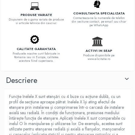
CONSULTANTA SPECIALIZATA
PRODUSE VARIATE
Contacteaza-ne la numerele de telefon
Dispunem de o gama variata de produse
din sectiune contact, pe email sau chiar
si articole tehnice din cauciuc
pe WhatsApp
CALITATE GARANTATA
ACTIVI IN SEAP
Produsele noastre sunt fabricate in
Produse disponibile pe
Romania sau in Europa, calitatea
www.e-licitatie.ro
acestora fiind superioara.
Descriere
Funcţie Inelele X sunt etanșări cu 4 buze cu acțiune dublă, cu un
profil de secțiune aproape pătrat. Inelele X își ating efectul de
etanșare prin instalarea și comprimarea într-o carcasă de instalare
axială sau radială. În condiții de funcționare, presiunea mediului
întărește funcția de etanșare. Aplicații Inelele X sunt comparabile cu
inelul O în manipularea și utilizarea lor. De exemplu, acestea sunt
utilizate pentru etanșarea radială și axială a flanșelor, manșoanelor
și capacelor (aplicație statică) și pentru etanșarea pistonilor și a