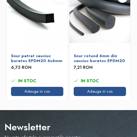
Snur patrat cauciuc
Snur rotund 6mm din
buretos EPDM20 6x6mm
cauciuc buretos EPDM20
6,73 RON
7,21 RON
IN STOC
IN STOC
Adauga in cos
Adauga in cos
Newsletter