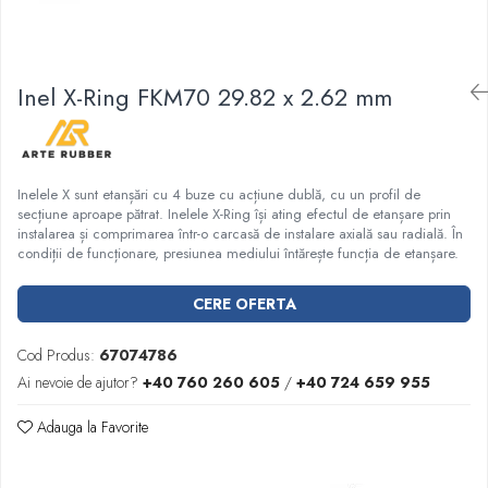
Garnituri racord filetat
Garnituri tip flanse
Pentru etansari cu gauri de trecere a
Inel X-Ring FKM70 29.82 x 2.62 mm
prezoanelor (full face) conform DIN
86071
Pentru flanse plate cu umar (RF) conform
DIN 2690
Inelele X sunt etanșări cu 4 buze cu acțiune dublă, cu un profil de
secțiune aproape pătrat. Inelele X-Ring își ating efectul de etanșare prin
instalarea și comprimarea într-o carcasă de instalare axială sau radială. În
condiții de funcționare, presiunea mediului întărește funcția de etanșare.
CERE OFERTA
Cod Produs:
67074786
Ai nevoie de ajutor?
+40 760 260 605
/
+40 724 659 955
Adauga la Favorite