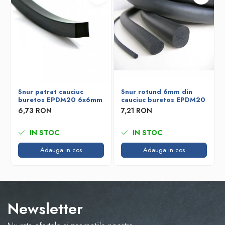
Snur patrat cauciuc
Snur rotund 6mm din
buretos EPDM20 6x6mm
cauciuc buretos EPDM20
6,73 RON
7,21 RON
IN STOC
IN STOC
Adauga in cos
Adauga in cos
Newsletter