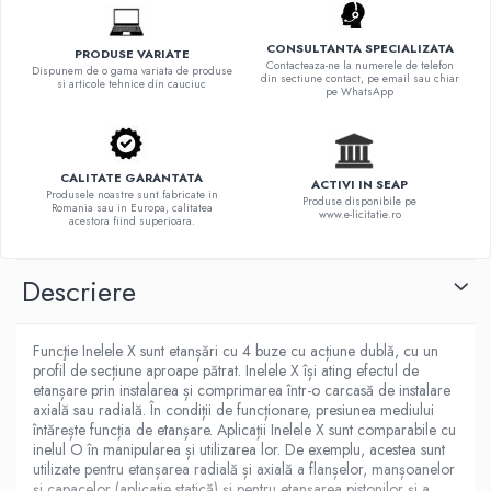
CONSULTANTA SPECIALIZATA
PRODUSE VARIATE
Contacteaza-ne la numerele de telefon
Dispunem de o gama variata de produse
din sectiune contact, pe email sau chiar
si articole tehnice din cauciuc
pe WhatsApp
CALITATE GARANTATA
ACTIVI IN SEAP
Produsele noastre sunt fabricate in
Produse disponibile pe
Romania sau in Europa, calitatea
www.e-licitatie.ro
acestora fiind superioara.
Descriere
Funcţie Inelele X sunt etanșări cu 4 buze cu acțiune dublă, cu un
profil de secțiune aproape pătrat. Inelele X își ating efectul de
etanșare prin instalarea și comprimarea într-o carcasă de instalare
axială sau radială. În condiții de funcționare, presiunea mediului
întărește funcția de etanșare. Aplicații Inelele X sunt comparabile cu
inelul O în manipularea și utilizarea lor. De exemplu, acestea sunt
utilizate pentru etanșarea radială și axială a flanșelor, manșoanelor
și capacelor (aplicație statică) și pentru etanșarea pistonilor și a