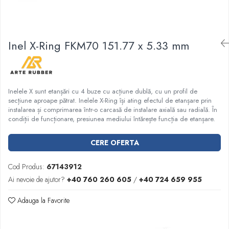
Garnituri racord filetat
Garnituri tip flanse
Pentru etansari cu gauri de trecere a
Inel X-Ring FKM70 151.77 x 5.33 mm
prezoanelor (full face) conform DIN
86071
Pentru flanse plate cu umar (RF) conform
DIN 2690
Inelele X sunt etanșări cu 4 buze cu acțiune dublă, cu un profil de
secțiune aproape pătrat. Inelele X-Ring își ating efectul de etanșare prin
instalarea și comprimarea într-o carcasă de instalare axială sau radială. În
condiții de funcționare, presiunea mediului întărește funcția de etanșare.
CERE OFERTA
Cod Produs:
67143912
Ai nevoie de ajutor?
+40 760 260 605
/
+40 724 659 955
Adauga la Favorite