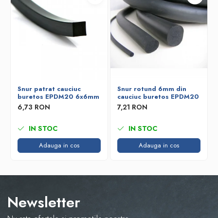
Snur patrat cauciuc
Snur rotund 6mm din
buretos EPDM20 6x6mm
cauciuc buretos EPDM20
6,73 RON
7,21 RON
IN STOC
IN STOC
Adauga in cos
Adauga in cos
Newsletter