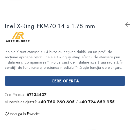
Garnituri racord filetat
Garnituri tip flanse
Pentru etansari cu gauri de trecere a
Inel X-Ring FKM70 14 x 1.78 mm
prezoanelor (full face) conform DIN
86071
Pentru flanse plate cu umar (RF) conform
DIN 2690
Inelele X sunt etanșări cu 4 buze cu acțiune dublă, cu un profil de
secțiune aproape pătrat. Inelele X-Ring își ating efectul de etanșare prin
instalarea și comprimarea într-o carcasă de instalare axială sau radială. În
condiții de funcționare, presiunea mediului întărește funcția de etanșare.
CERE OFERTA
Cod Produs:
67134437
Ai nevoie de ajutor?
+40 760 260 605
/
+40 724 659 955
Adauga la Favorite