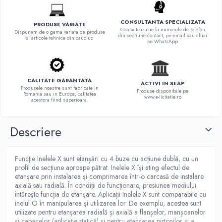
CONSULTANTA SPECIALIZATA
PRODUSE VARIATE
Contacteaza-ne la numerele de telefon
Dispunem de o gama variata de produse
din sectiune contact, pe email sau chiar
si articole tehnice din cauciuc
pe WhatsApp
CALITATE GARANTATA
ACTIVI IN SEAP
Produsele noastre sunt fabricate in
Produse disponibile pe
Romania sau in Europa, calitatea
www.e-licitatie.ro
acestora fiind superioara.
Descriere
Funcţie Inelele X sunt etanșări cu 4 buze cu acțiune dublă, cu un
profil de secțiune aproape pătrat. Inelele X își ating efectul de
etanșare prin instalarea și comprimarea într-o carcasă de instalare
axială sau radială. În condiții de funcționare, presiunea mediului
întărește funcția de etanșare. Aplicații Inelele X sunt comparabile cu
inelul O în manipularea și utilizarea lor. De exemplu, acestea sunt
utilizate pentru etanșarea radială și axială a flanșelor, manșoanelor
și capacelor (aplicație statică) și pentru etanșarea pistonilor și a