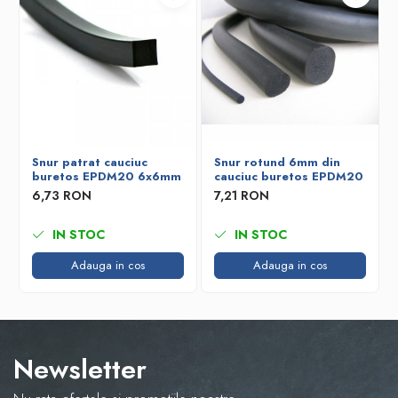
Snur patrat cauciuc
Snur rotund 6mm din
buretos EPDM20 6x6mm
cauciuc buretos EPDM20
6,73 RON
7,21 RON
IN STOC
IN STOC
Adauga in cos
Adauga in cos
Newsletter