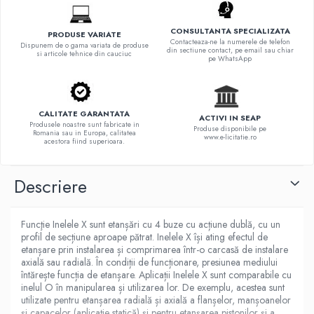
CONSULTANTA SPECIALIZATA
PRODUSE VARIATE
Contacteaza-ne la numerele de telefon
Dispunem de o gama variata de produse
din sectiune contact, pe email sau chiar
si articole tehnice din cauciuc
pe WhatsApp
CALITATE GARANTATA
ACTIVI IN SEAP
Produsele noastre sunt fabricate in
Produse disponibile pe
Romania sau in Europa, calitatea
www.e-licitatie.ro
acestora fiind superioara.
Descriere
Funcţie Inelele X sunt etanșări cu 4 buze cu acțiune dublă, cu un
profil de secțiune aproape pătrat. Inelele X își ating efectul de
etanșare prin instalarea și comprimarea într-o carcasă de instalare
axială sau radială. În condiții de funcționare, presiunea mediului
întărește funcția de etanșare. Aplicații Inelele X sunt comparabile cu
inelul O în manipularea și utilizarea lor. De exemplu, acestea sunt
utilizate pentru etanșarea radială și axială a flanșelor, manșoanelor
și capacelor (aplicație statică) și pentru etanșarea pistonilor și a