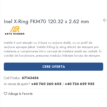
Garnituri racord filetat
Garnituri tip flanse
Pentru etansari cu gauri de trecere a
Inel X-Ring FKM70 120.32 x 2.62 mm
prezoanelor (full face) conform DIN
86071
Pentru flanse plate cu umar (RF) conform
DIN 2690
Inelele X sunt etanșări cu 4 buze cu acțiune dublă, cu un profil de
secțiune aproape pătrat. Inelele X-Ring își ating efectul de etanșare prin
instalarea și comprimarea într-o carcasă de instalare axială sau radială. În
condiții de funcționare, presiunea mediului întărește funcția de etanșare.
CERE OFERTA
Cod Produs:
67143456
Ai nevoie de ajutor?
+40 760 260 605
/
+40 724 659 955
Adauga la Favorite