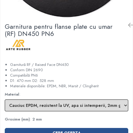
Garnituri racord filetat
Garnituri tip flanse
Pentru etansari cu gauri de trecere a
Garnitura pentru flanse plate cu umar
prezoanelor (full face) conform DIN
(RF) DN450 PN6
86071
Pentru flanse plate cu umar (RF) conform
DIN 2690
Garnitură RF / Raised Face DN450
Conform DIN 2690
Compatibilă PN6
D1: 470 mm D2: 528 mm
Materiale disponibile: EPDM, NBR, Marsit / Clingherit
Material
:
Grosime (mm)
:
2 mm