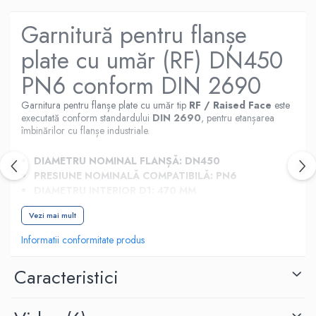
Garnitură pentru flanșe
plate cu umăr (RF) DN450
PN6 conform DIN 2690
Garnitura pentru flanșe plate cu umăr tip
RF / Raised Face
este
executată conform standardului
DIN 2690
, pentru etanșarea
îmbinărilor cu flanșe industriale.
DIAMETRU NOMINAL FLANȘĂ:
DN450
PRESIUNE NOMINALĂ COMPATIBILĂ:
PN6
DIAMETRU INTERIOR D1:
470 MM
DIAMETRU EXTERIOR D2:
528 MM
Vezi mai mult
EXECUȚIE LA COMANDĂ DIN EPDM, NBR SAU
MARSIT / CLINGHERIT, ÎN GROSIMI UZUALE DE 2
Informatii conformitate produs
MM ȘI 3 MM.
Produs recomandat pentru aplicații industriale, instalații tehnice,
Caracteristici
pompe, compresoare, utilaje, mentenanță și reparații. Pentru alte
materiale sau grosimi, garnitura se poate executa la comandă.