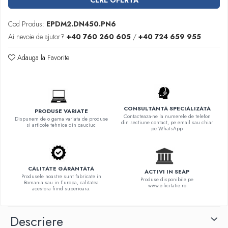
CERE OFERTA
Cod Produs:
EPDM2.DN450.PN6
Ai nevoie de ajutor?
+40 760 260 605
/
+40 724 659 955
Adauga la Favorite
CONSULTANTA SPECIALIZATA
PRODUSE VARIATE
Contacteaza-ne la numerele de telefon
Dispunem de o gama variata de produse
din sectiune contact, pe email sau chiar
si articole tehnice din cauciuc
pe WhatsApp
CALITATE GARANTATA
ACTIVI IN SEAP
Produsele noastre sunt fabricate in
Produse disponibile pe
Romania sau in Europa, calitatea
www.e-licitatie.ro
acestora fiind superioara.
Descriere