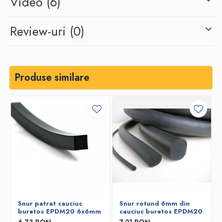
Video
(6)
Review-uri
(0)
Produse similare
Snur patrat cauciuc
Snur rotund 6mm din
buretos EPDM20 6x6mm
cauciuc buretos EPDM20