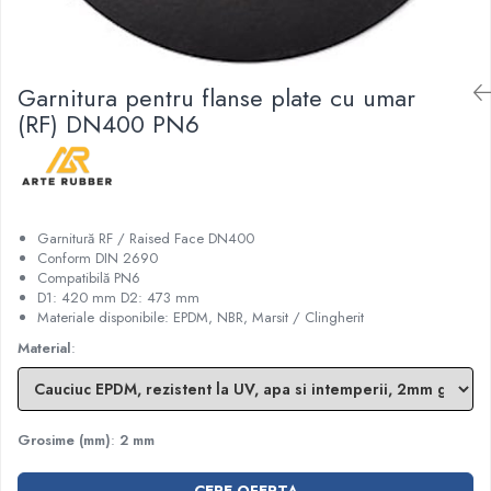
Garnituri racord filetat
Garnituri tip flanse
Pentru etansari cu gauri de trecere a
Garnitura pentru flanse plate cu umar
prezoanelor (full face) conform DIN
(RF) DN400 PN6
86071
Pentru flanse plate cu umar (RF) conform
DIN 2690
Garnitură RF / Raised Face DN400
Conform DIN 2690
Compatibilă PN6
D1: 420 mm D2: 473 mm
Materiale disponibile: EPDM, NBR, Marsit / Clingherit
Material
:
Grosime (mm)
:
2 mm