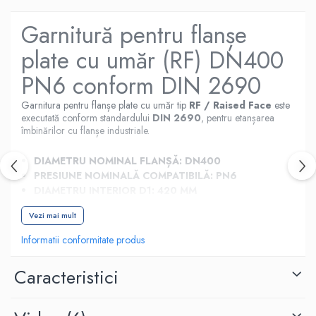
Garnitură pentru flanșe
plate cu umăr (RF) DN400
PN6 conform DIN 2690
Garnitura pentru flanșe plate cu umăr tip
RF / Raised Face
este
executată conform standardului
DIN 2690
, pentru etanșarea
îmbinărilor cu flanșe industriale.
DIAMETRU NOMINAL FLANȘĂ:
DN400
PRESIUNE NOMINALĂ COMPATIBILĂ:
PN6
DIAMETRU INTERIOR D1:
420 MM
DIAMETRU EXTERIOR D2:
473 MM
Vezi mai mult
EXECUȚIE LA COMANDĂ DIN EPDM, NBR SAU
MARSIT / CLINGHERIT, ÎN GROSIMI UZUALE DE 2
Informatii conformitate produs
MM ȘI 3 MM.
Produs recomandat pentru aplicații industriale, instalații tehnice,
Caracteristici
pompe, compresoare, utilaje, mentenanță și reparații. Pentru alte
materiale sau grosimi, garnitura se poate executa la comandă.