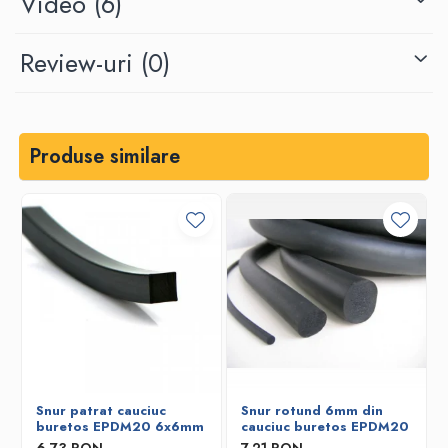
Video
(6)
Review-uri
(0)
Produse similare
Snur patrat cauciuc
Snur rotund 6mm din
buretos EPDM20 6x6mm
cauciuc buretos EPDM20