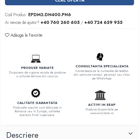
CERE OFERTA
Cod Produs:
EPDM2.DN400.PN6
Ai nevoie de ajutor?
+40 760 260 605
/
+40 724 659 955
Adauga la Favorite
CONSULTANTA SPECIALIZATA
PRODUSE VARIATE
Contacteaza-ne la numerele de telefon
Dispunem de o gama variata de produse
din sectiune contact, pe email sau chiar
si articole tehnice din cauciuc
pe WhatsApp
CALITATE GARANTATA
ACTIVI IN SEAP
Produsele noastre sunt fabricate in
Produse disponibile pe
Romania sau in Europa, calitatea
www.e-licitatie.ro
acestora fiind superioara.
Descriere