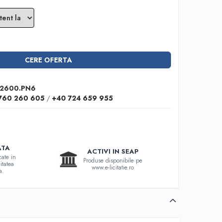
CERE OFERTA
2600.PN6
760 260 605
/
+40 724 659 955
ATA
ACTIVI IN SEAP
cate in
Produse disponibile pe
itatea
www.e-licitatie.ro
a.