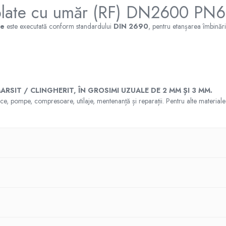
e plate cu umăr (RF) DN2600 P
ce
este executată conform standardului
DIN 2690
, pentru etanșarea îmbinăril
RSIT / CLINGHERIT, ÎN GROSIMI UZUALE DE 2 MM ȘI 3 MM.
hnice, pompe, compresoare, utilaje, mentenanță și reparații. Pentru alte materi