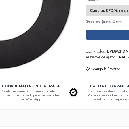
Grosime (mm)
:
2 mm
Cod Produs:
EPDM2.DN
Ai nevoie de ajutor?
+40 
Adauga la Favorite
CONSULTANTA SPECIALIZATA
CALITATE GARANT
Contacteaza-ne la numerele de telefon
Produsele noastre sunt fabri
din sectiune contact, pe email sau chiar
Romania sau in Europa, cal
pe WhatsApp
acestora fiind superioar