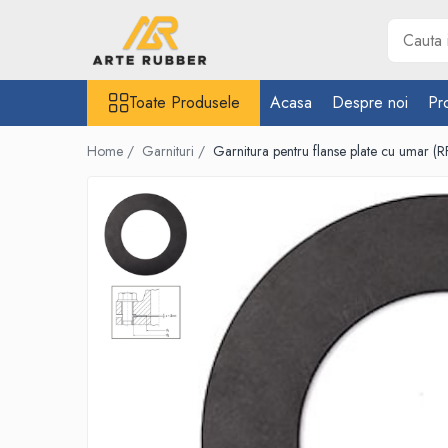
Toate Produsele
Toate Produsele
Acasa
Despre noi
Pr
Garnituri
Inel O-Ring
Home /
Garnituri /
Garnitura pentru flanse plate cu umar
Inele X-Ring
Etansare piston hidraulic
Profile din cauciuc
Snur din cauciuc
Cauciuc NBR (rezistent la uleiuri)
Cauciuc siliconic (MVQ)
Cauciuc EPDM spongios
Cauciuc Viton (FKM/FPM)
Cauciuc silicon spongios
Garnituri din cauciuc cu metal