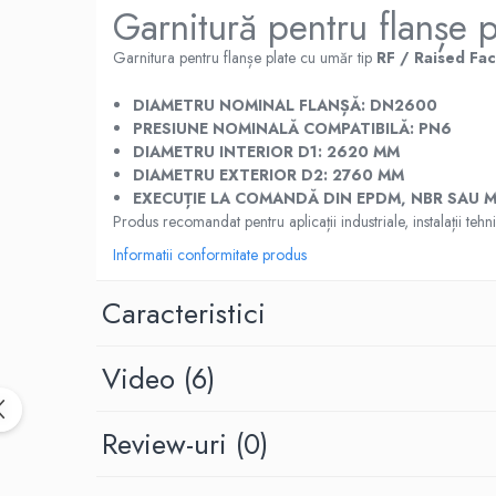
Garnitură pentru flanș
Placi din cauciuc spongios
EPDM Spongios
Garnitura pentru flanșe plate cu umăr tip
RF / Raised Fa
Placi din Marsit si Grafit
DIAMETRU NOMINAL FLANȘĂ:
DN2600
Marsit (clingherit)
PRESIUNE NOMINALĂ COMPATIBILĂ:
PN6
Covoare cauciuc antiderapant
DIAMETRU INTERIOR D1:
2620 MM
DIAMETRU EXTERIOR D2:
2760 MM
Covor din granule de cauciuc
EXECUȚIE LA COMANDĂ DIN EPDM, NBR SAU MA
Protectie la electrocutare
Produs recomandat pentru aplicații industriale, instalații te
Covor electroizolant
Informatii conformitate produs
Carton electroizolant - Prespan
Caracteristici
Aparate reazem din neopren
Adeziv lipire/reparare cauciuc
Benzi transportoare
Video
(6)
Banda transportoare din cauciuc
Placa cauciucare tamburi
Review-uri
(0)
Racleti benzi transportoare