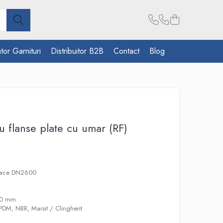
tor Garnituri
Distribuitor B2B
Contact
Blog
u flanse plate cu umar (RF)
 Face DN2600
60 mm
EPDM, NBR, Marsit / Clingherit