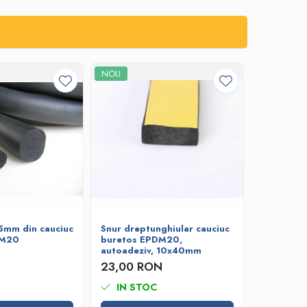
NOU
5mm din cauciuc
Snur dreptunghiular cauciuc
Snur rot
DM20
buretos EPDM20,
cauciuc 
autoadeziv, 10x40mm
12,09 
23,00 RON
IN STOC
IN ST