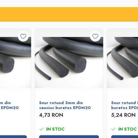
m din
Snur rotund 3mm din
Snur rotund 
s EPDM20
cauciuc buretos EPDM20
buretos EP
4,73 RON
5,24 RON
IN STOC
IN STOC