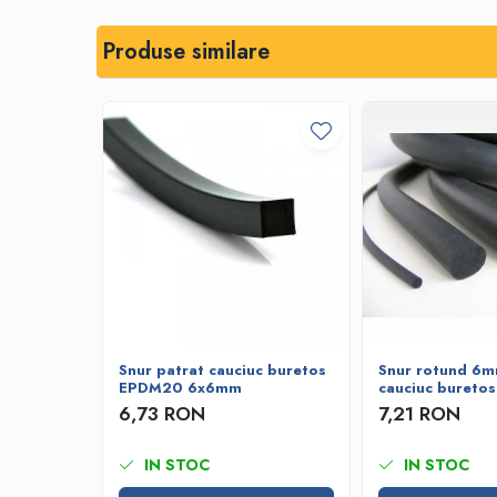
Bare de impact
Razuitoare lame zapada
Produse similare
Produse Siguranta Traficului
Stalpi pietonali
Conuri reflectorizante
Limitatore de viteza
Covorase de intrare
Cuplaje elastice
Tip N-EUPEX
Promotii
Snur patrat cauciuc buretos
Snur rotund 6m
EPDM20 6x6mm
cauciuc bureto
6,73 RON
7,21 RON
IN STOC
IN STOC