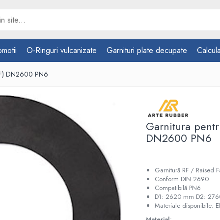
omotii
O-Ringuri vulcanizate
Garnituri plate decupate
Calcula
 (RF) DN2600 PN6
Garnitura pentr
DN2600 PN6
Garnitură RF / Raised
Conform DIN 2690
Compatibilă PN6
D1: 2620 mm D2: 27
Materiale disponibile: 
Material
: