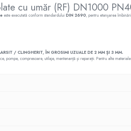
e plate cu umăr (RF) DN1000 P
ce
este executată conform standardului
DIN 2690
, pentru etanșarea îmbinăril
RSIT / CLINGHERIT, ÎN GROSIMI UZUALE DE 2 MM ȘI 3 MM.
hnice, pompe, compresoare, utilaje, mentenanță și reparații. Pentru alte materi