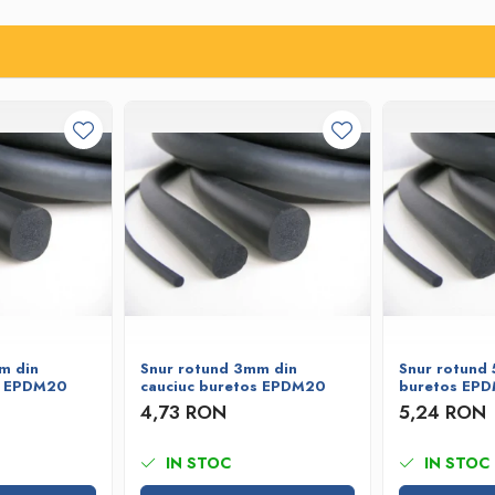
m din
Snur rotund 3mm din
Snur rotund 
s EPDM20
cauciuc buretos EPDM20
buretos EP
4,73 RON
5,24 RON
IN STOC
IN STOC