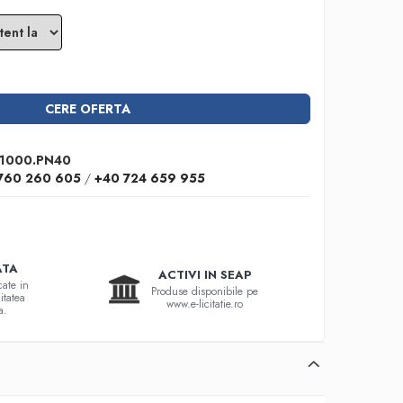
CERE OFERTA
1000.PN40
760 260 605
/
+40 724 659 955
ATA
ACTIVI IN SEAP
cate in
Produse disponibile pe
itatea
www.e-licitatie.ro
a.