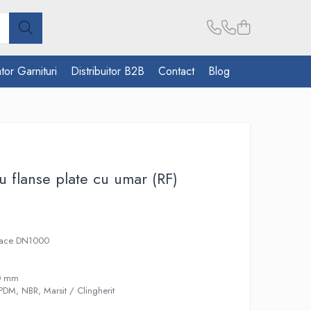
tor Garnituri
Distribuitor B2B
Contact
Blog
u flanse plate cu umar (RF)
 Face DN1000
0 mm
EPDM, NBR, Marsit / Clingherit