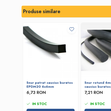
Bare de impact
Razuitoare lame zapada
Produse similare
Produse Siguranta Traficului
Stalpi pietonali
Conuri reflectorizante
Limitatore de viteza
Covorase de intrare
Cuplaje elastice
Tip N-EUPEX
Promotii
Snur patrat cauciuc buretos
Snur rotund 6m
EPDM20 6x6mm
cauciuc bureto
6,73 RON
7,21 RON
IN STOC
IN STOC