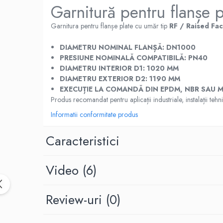
Garnitură pentru flanș
Placi din cauciuc spongios
EPDM Spongios
Garnitura pentru flanșe plate cu umăr tip
RF / Raised Fa
Placi din Marsit si Grafit
DIAMETRU NOMINAL FLANȘĂ:
DN1000
Marsit (clingherit)
PRESIUNE NOMINALĂ COMPATIBILĂ:
PN40
Covoare cauciuc antiderapant
DIAMETRU INTERIOR D1:
1020 MM
DIAMETRU EXTERIOR D2:
1190 MM
Covor din granule de cauciuc
EXECUȚIE LA COMANDĂ DIN EPDM, NBR SAU MA
Protectie la electrocutare
Produs recomandat pentru aplicații industriale, instalații te
Covor electroizolant
Informatii conformitate produs
Carton electroizolant - Prespan
Caracteristici
Aparate reazem din neopren
Adeziv lipire/reparare cauciuc
Benzi transportoare
Video
(6)
Banda transportoare din cauciuc
Placa cauciucare tamburi
Review-uri
(0)
Racleti benzi transportoare