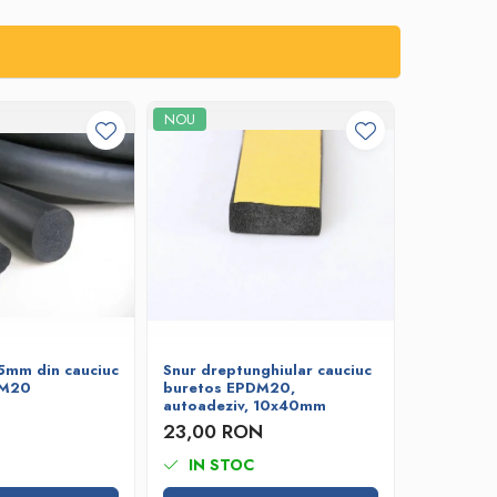
NOU
5mm din cauciuc
Snur dreptunghiular cauciuc
Snur rot
DM20
buretos EPDM20,
cauciuc 
autoadeziv, 10x40mm
12,09 
23,00 RON
IN STOC
IN ST