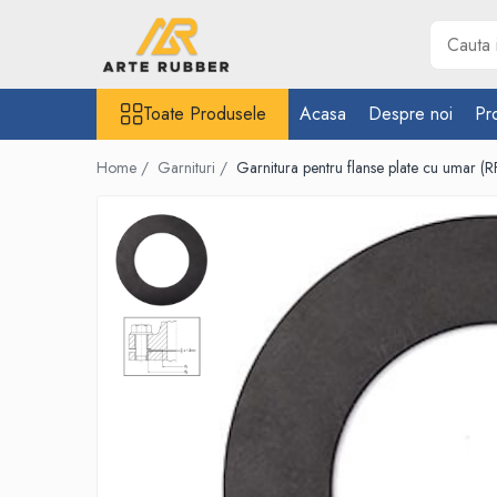
Toate Produsele
Toate Produsele
Acasa
Despre noi
Pr
Garnituri
Inel O-Ring
Home /
Garnituri /
Garnitura pentru flanse plate cu umar
Inele X-Ring
Etansare piston hidraulic
Profile din cauciuc
Snur din cauciuc
Cauciuc NBR (rezistent la uleiuri)
Cauciuc siliconic (MVQ)
Cauciuc EPDM spongios
Cauciuc Viton (FKM/FPM)
Cauciuc silicon spongios
Garnituri din cauciuc cu metal