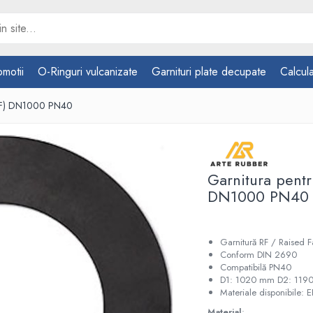
omotii
O-Ringuri vulcanizate
Garnituri plate decupate
Calcula
 (RF) DN1000 PN40
Garnitura pentr
DN1000 PN40
Garnitură RF / Raised
Conform DIN 2690
Compatibilă PN40
D1: 1020 mm D2: 119
Materiale disponibile: 
Material
: