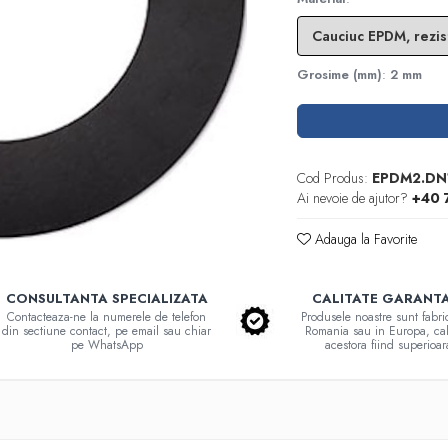
Grosime (mm)
:
2 mm
Cod Produs:
EPDM2.DN
Ai nevoie de ajutor?
+40 
Adauga la Favorite
CONSULTANTA SPECIALIZATA
CALITATE GARANT
Contacteaza-ne la numerele de telefon
Produsele noastre sunt fabri
din sectiune contact, pe email sau chiar
Romania sau in Europa, cal
pe WhatsApp
acestora fiind superioar