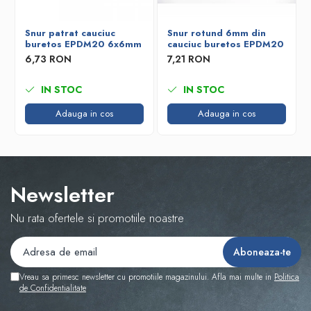
Snur patrat cauciuc
Snur rotund 6mm din
buretos EPDM20 6x6mm
cauciuc buretos EPDM20
6,73 RON
7,21 RON
IN STOC
IN STOC
Adauga in cos
Adauga in cos
Newsletter
Nu rata ofertele si promotiile noastre
Vreau sa primesc newsletter cu promotiile magazinului. Afla mai multe in
Politica
de Confidentialitate