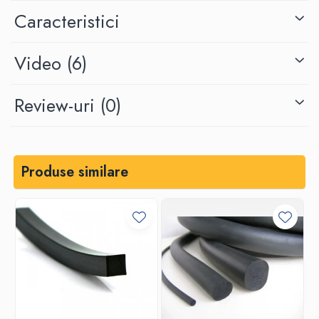
Produs recomandat pentru aplicații industriale, instalații tehnice,
Caracteristici
pompe, compresoare, utilaje, mentenanță și reparații. Pentru alte
materiale sau grosimi, garnitura se poate executa la comandă.
Video
(6)
Review-uri
(0)
Produse similare