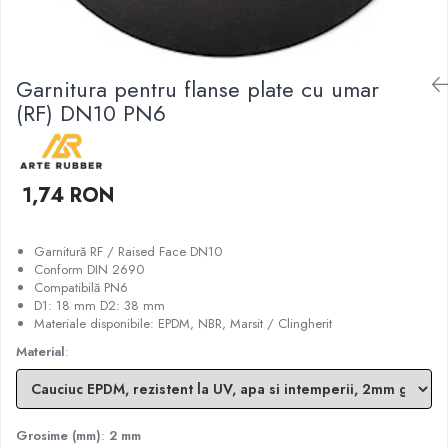
Garnituri racord filetat
Garnituri tip flanse
Pentru etansari cu gauri de trecere a
Garnitura pentru flanse plate cu umar
prezoanelor (full face) conform DIN
(RF) DN10 PN6
86071
Pentru flanse plate cu umar (RF) conform
DIN 2690
1,74 RON
Garnitură RF / Raised Face DN10
Conform DIN 2690
Compatibilă PN6
D1: 18 mm D2: 38 mm
Materiale disponibile: EPDM, NBR, Marsit / Clingherit
Material
:
Grosime (mm)
:
2 mm