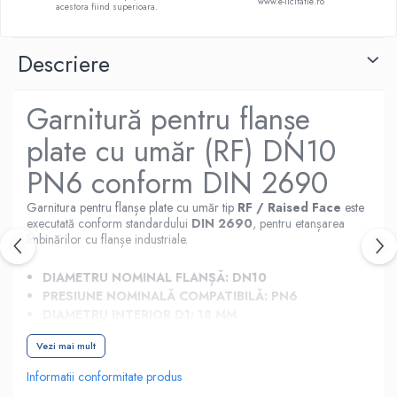
www.e-licitatie.ro
acestora fiind superioara.
Descriere
Garnitură pentru flanșe
plate cu umăr (RF) DN10
PN6 conform DIN 2690
Garnitura pentru flanșe plate cu umăr tip
RF / Raised Face
este
executată conform standardului
DIN 2690
, pentru etanșarea
îmbinărilor cu flanșe industriale.
DIAMETRU NOMINAL FLANȘĂ:
DN10
PRESIUNE NOMINALĂ COMPATIBILĂ:
PN6
DIAMETRU INTERIOR D1:
18 MM
DIAMETRU EXTERIOR D2:
38 MM
Vezi mai mult
EXECUȚIE LA COMANDĂ DIN EPDM, NBR SAU
MARSIT / CLINGHERIT, ÎN GROSIMI UZUALE DE 2
Informatii conformitate produs
MM ȘI 3 MM.