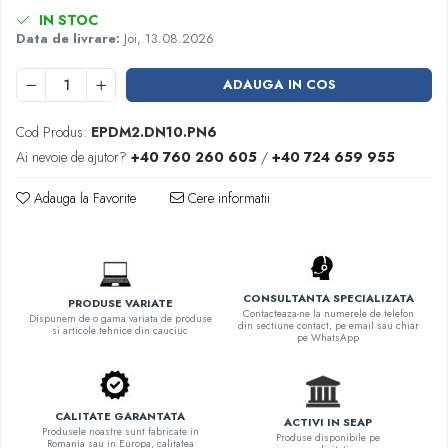
IN STOC
Data de livrare:
Joi, 13.08.2026
ADAUGA IN COS
Cod Produs:
EPDM2.DN10.PN6
Ai nevoie de ajutor?
+40 760 260 605
/
+40 724 659 955
Adauga la Favorite
Cere informatii
CONSULTANTA SPECIALIZATA
PRODUSE VARIATE
Contacteaza-ne la numerele de telefon
Dispunem de o gama variata de produse
din sectiune contact, pe email sau chiar
si articole tehnice din cauciuc
pe WhatsApp
CALITATE GARANTATA
ACTIVI IN SEAP
Produsele noastre sunt fabricate in
Produse disponibile pe
Romania sau in Europa, calitatea