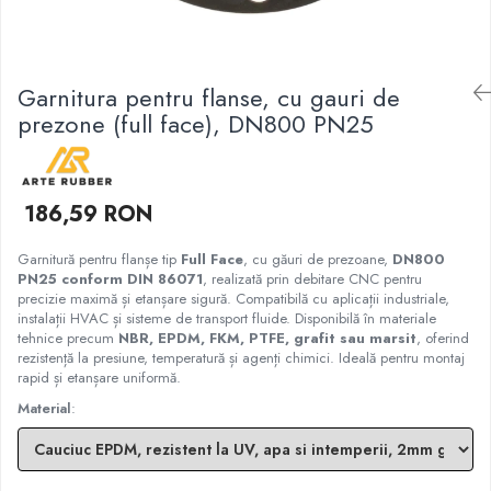
Garnituri racord filetat
Garnituri tip flanse
Pentru etansari cu gauri de trecere a
Garnitura pentru flanse, cu gauri de
prezoanelor (full face) conform DIN
prezone (full face), DN800 PN25
86071
Pentru flanse plate cu umar (RF) conform
DIN 2690
186,59 RON
Garnitură pentru flanșe tip
Full Face
, cu găuri de prezoane,
DN800
PN25 conform DIN 86071
, realizată prin debitare CNC pentru
precizie maximă și etanșare sigură. Compatibilă cu aplicații industriale,
instalații HVAC și sisteme de transport fluide. Disponibilă în materiale
tehnice precum
NBR, EPDM, FKM, PTFE, grafit sau marsit
, oferind
rezistență la presiune, temperatură și agenți chimici. Ideală pentru montaj
rapid și etanșare uniformă.
Material
: