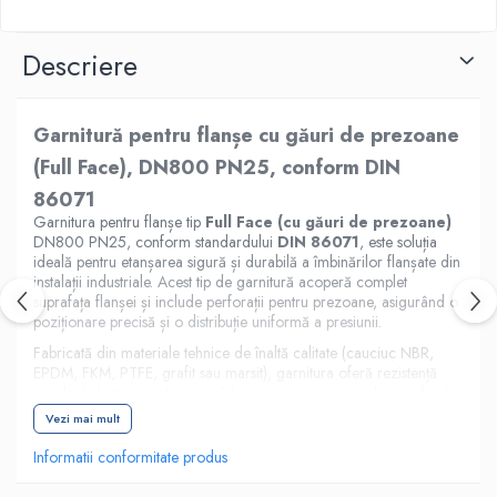
Descriere
Garnitură pentru flanșe cu găuri de prezoane
(Full Face), DN800 PN25, conform DIN
86071
Garnitura pentru flanșe tip
Full Face (cu găuri de prezoane)
DN800 PN25, conform standardului
DIN 86071
, este soluția
ideală pentru etanșarea sigură și durabilă a îmbinărilor flanșate din
instalații industriale. Acest tip de garnitură acoperă complet
suprafața flanșei și include perforații pentru prezoane, asigurând o
poziționare precisă și o distribuție uniformă a presiunii.
Fabricată din materiale tehnice de înaltă calitate (cauciuc NBR,
EPDM, FKM, PTFE, grafit sau marsit), garnitura oferă rezistență
excelentă la temperaturi variabile, presiune și agenți chimici, fiind
potrivită pentru aplicații din industrie, instalații navale, HVAC sau
Vezi mai mult
sisteme de transport fluide.
Informatii conformitate produs
Realizată prin debitare CNC de înaltă precizie, garnitura respectă
dimensiunile standard DIN 86071 și garantează etanșare optimă,