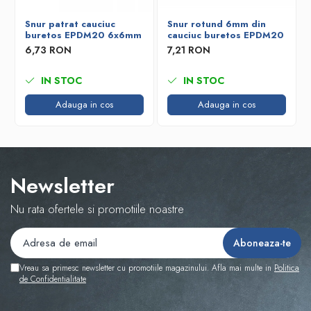
Snur patrat cauciuc
Snur rotund 6mm din
buretos EPDM20 6x6mm
cauciuc buretos EPDM20
6,73 RON
7,21 RON
IN STOC
IN STOC
Adauga in cos
Adauga in cos
Newsletter
Nu rata ofertele si promotiile noastre
Vreau sa primesc newsletter cu promotiile magazinului. Afla mai multe in
Politica
de Confidentialitate