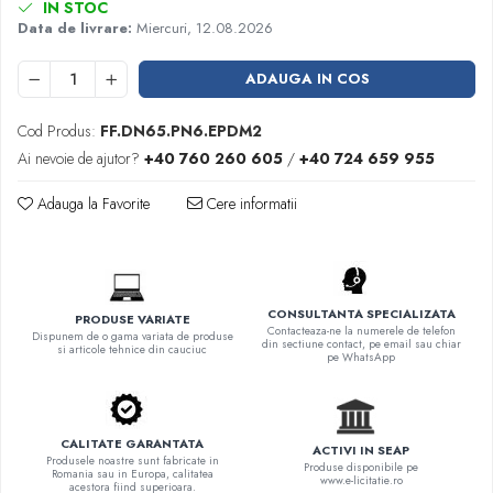
IN STOC
Data de livrare:
Miercuri, 12.08.2026
ADAUGA IN COS
Cod Produs:
FF.DN65.PN6.EPDM2
Ai nevoie de ajutor?
+40 760 260 605
/
+40 724 659 955
Adauga la Favorite
Cere informatii
CONSULTANTA SPECIALIZATA
PRODUSE VARIATE
Contacteaza-ne la numerele de telefon
Dispunem de o gama variata de produse
din sectiune contact, pe email sau chiar
si articole tehnice din cauciuc
pe WhatsApp
CALITATE GARANTATA
ACTIVI IN SEAP
Produsele noastre sunt fabricate in
Produse disponibile pe
Romania sau in Europa, calitatea
www.e-licitatie.ro
acestora fiind superioara.