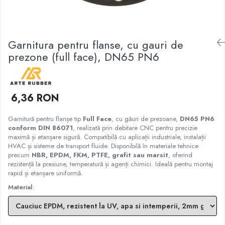
Garnituri racord filetat
Garnituri tip flanse
Pentru etansari cu gauri de trecere a
Garnitura pentru flanse, cu gauri de
prezoanelor (full face) conform DIN
prezone (full face), DN65 PN6
86071
Pentru flanse plate cu umar (RF) conform
DIN 2690
6,36 RON
Garnitură pentru flanșe tip
Full Face
, cu găuri de prezoane,
DN65 PN6
conform DIN 86071
, realizată prin debitare CNC pentru precizie
maximă și etanșare sigură. Compatibilă cu aplicații industriale, instalații
HVAC și sisteme de transport fluide. Disponibilă în materiale tehnice
precum
NBR, EPDM, FKM, PTFE, grafit sau marsit
, oferind
rezistență la presiune, temperatură și agenți chimici. Ideală pentru montaj
rapid și etanșare uniformă.
Material
: