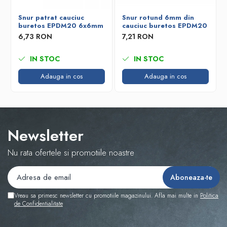
Snur patrat cauciuc
Snur rotund 6mm din
buretos EPDM20 6x6mm
cauciuc buretos EPDM20
6,73 RON
7,21 RON
IN STOC
IN STOC
Adauga in cos
Adauga in cos
Newsletter
Nu rata ofertele si promotiile noastre
Vreau sa primesc newsletter cu promotiile magazinului. Afla mai multe in
Politica
de Confidentialitate