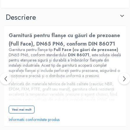
Descriere
Garnitură pentru flanșe cu găuri de prezoane
(Full Face), DN65 PN6, conform DIN 86071
Garnitura pentru flanșe tip
Full Face (cu găuri de prezoane)
DN65 PN6, conform standardului
DIN 86071
, este soluția ideală
pentru etanșarea sigură și durabilă a îmbinărilor flanșate din
instalații industriale. Acest tip de garnitură acoperă complet
suprafața flanșei și include perforații pentru prezoane, asigurând o
poziționare precisă și o distribuție uniformă a presiunii.
Fabricată din materiale tehnice de înaltă calitate (cauciuc NBR,
EPDM, FKM, PTFE, grafit sau marsit), garnitura oferă rezistență
excelentă la temperaturi variabile, presiune și agenți chimici, fiind
potrivită pentru aplicații din industrie, instalații navale, HVAC sau
sisteme de transport fluide.
Vezi mai mult
Realizată prin debitare CNC de înaltă precizie, garnitura respectă
dimensiunile standard DIN 86071 și garantează etanșare optimă,
Informatii conformitate produs
fără pierderi sau deformări.