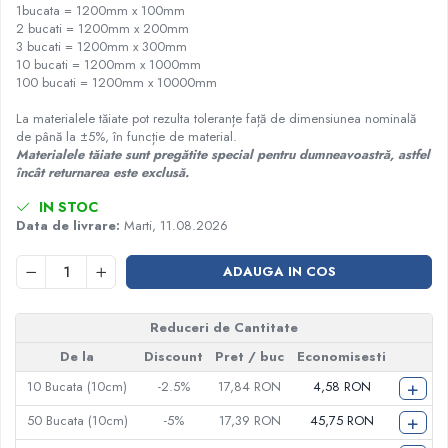
1bucata = 1200mm x 100mm
2 bucati = 1200mm x 200mm
3 bucati = 1200mm x 300mm
10 bucati = 1200mm x 1000mm
100 bucati = 1200mm x 10000mm
La materialele tăiate pot rezulta toleranțe față de dimensiunea nominală
de până la ±5%, în funcție de material.
Materialele tăiate sunt pregătite special pentru dumneavoastră, astfel
încât returnarea este exclusă.
IN STOC
Data de livrare:
Marti, 11.08.2026
ADAUGA IN COS
Reduceri de Cantitate
De la
Discount
Pret
/ buc
Economisesti
+
10
Bucata (10cm)
-2.5%
17,84 RON
4,58 RON
+
50
Bucata (10cm)
-5%
17,39 RON
45,75 RON