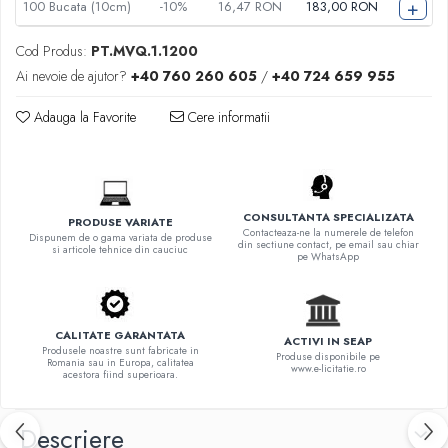
+
100
Bucata (10cm)
-10%
16,47 RON
183,00 RON
Cod Produs:
PT.MVQ.1.1200
Ai nevoie de ajutor?
+40 760 260 605
/
+40 724 659 955
Adauga la Favorite
Cere informatii
CONSULTANTA SPECIALIZATA
PRODUSE VARIATE
Contacteaza-ne la numerele de telefon
Dispunem de o gama variata de produse
din sectiune contact, pe email sau chiar
si articole tehnice din cauciuc
pe WhatsApp
CALITATE GARANTATA
ACTIVI IN SEAP
Produsele noastre sunt fabricate in
Produse disponibile pe
Romania sau in Europa, calitatea
www.e-licitatie.ro
acestora fiind superioara.
Descriere