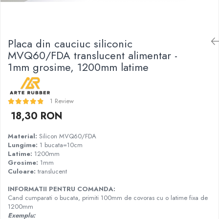
Garnituri racord filetat
Garnituri tip flanse
Pentru etansari cu gauri de trecere a
Placa din cauciuc siliconic
prezoanelor (full face) conform DIN
MVQ60/FDA translucent alimentar -
86071
Pentru flanse plate cu umar (RF) conform
1mm grosime, 1200mm latime
DIN 2690
1 Review
18,30 RON
Material:
Silicon MVQ60/FDA
Lungime:
1 bucata=10cm
Latime:
1200mm
Grosime:
1mm
Culoare:
translucent
INFORMATII PENTRU COMANDA:
Cand cumparati o bucata, primiti 100mm de covoras cu o latime fixa de
1200mm
Exemplu: