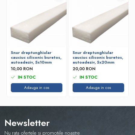
Snur dreptunghiular
Snur dreptunghiular
cauciuc siliconic buretos,
cauciuc siliconic buretos,
autoadeziv, 5x10mm
autoadeziv, 5x20mm
10,00 RON
20,00 RON
IN STOC
IN STOC
Adauga in cos
Adauga in cos
Newsletter
Nu rata ofertele si promotiile noastre