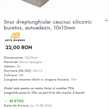
Garnituri racord filetat
Garnituri tip flanse
Pentru etansari cu gauri de trecere a
Snur dreptunghiular cauciuc siliconic
prezoanelor (full face) conform DIN
buretos, autoadeziv, 10x15mm
86071
Pentru flanse plate cu umar (RF) conform
DIN 2690
22,00 RON
Dimensiune:
10x15mm
Material:
Silicon Spongios
Adeziv:
Da
Duritate (Sh 00):
45+/-5
Culoare:
Alb
Lungime maxima dintr-o singura bucata:
10m
Pretul este pentru un metru liniar si contine TVA.
Lungimile pana la 10m se pot livra din maxim 2 bucati.
IN STOC
Data de livrare:
Joi, 13.08.2026