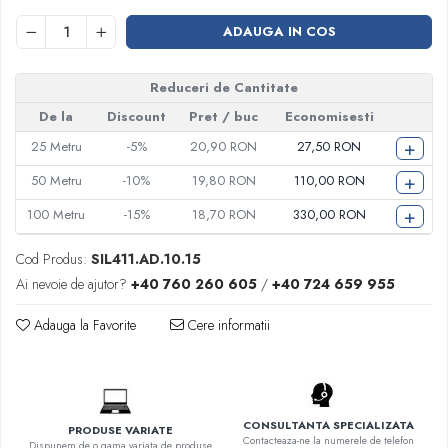
ADAUGA IN COS
Reduceri de Cantitate
De la
Discount
Pret
/ buc
Economisesti
+
25
Metru
-5%
20,90 RON
27,50 RON
+
50
Metru
-10%
19,80 RON
110,00 RON
+
100
Metru
-15%
18,70 RON
330,00 RON
Cod Produs:
SIL411.AD.10.15
Ai nevoie de ajutor?
+40 760 260 605
/
+40 724 659 955
Adauga la Favorite
Cere informatii
CONSULTANTA SPECIALIZATA
PRODUSE VARIATE
Contacteaza-ne la numerele de telefon
Dispunem de o gama variata de produse