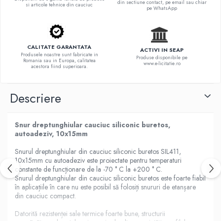
din sectiune contact, pe email sau chiar
si articole tehnice din cauciuc
pe WhatsApp
CALITATE GARANTATA
ACTIVI IN SEAP
Produsele noastre sunt fabricate in
Produse disponibile pe
Romania sau in Europa, calitatea
www.e-licitatie.ro
acestora fiind superioara.
Descriere
Snur dreptunghiular cauciuc siliconic buretos,
autoadeziv, 10x15mm
Snurul dreptunghiular din cauciuc siliconic buretos SIL411,
10x15mm cu autoadeziv este proiectate pentru temperaturi
constante de funcționare de la -70 ° C la +200 ° C.
Snurul dreptunghiular din cauciuc siliconic buretos este foarte fiabil
în aplicațiile în care nu este posibil să folosiți snururi de etanșare
din cauciuc compact.
Datorită rezistenței sale termice foarte bune, structurii