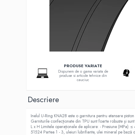
G-S-W Apa potabila
Garnituri racorduri
Garnituri racord filetat
Garnituri tip flanse
Pentru etansari cu gauri de trecere a
prezoanelor (full face) conform DIN
86071
Pentru flanse plate cu umar (RF) conform
DIN 2690
Placi tehnice din cauciuc
PRODUSE VARIATE
Cauciuc SBR (uz general)
Dispunem de o gama variata de
produse si articole tehnice din
Cauciuc EPDM
cauciuc
Cauciuc NBR (rezistent la uleiuri)
Descriere
Cauciuc siliconic (MVQ)
Cauciuc CR (Neopren)
Inelul U-Ring KNA28 este o garnitura pentru etansare piston c
Cauciuc fluorurat (FKM / FPM /
Garniturile confecționate din TPU sunt foarte robuste și sunt 
Viton)
L x H Limitele operaționale de aplicare: - Presiune (MPa): 
51524 Partea 1 - 3, uleiuri lubrifiante, ulei mineral pe ba
Poliuretan (PU)