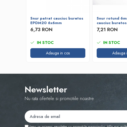
Bare de impact
Razuitoare lame zapada
Produse Siguranta Traficului
Snur patrat cauciuc buretos
Snur rotund 6m
EPDM20 6x6mm
cauciuc bureto
Stalpi pietonali
6,73 RON
7,21 RON
Conuri reflectorizante
Limitatore de viteza
IN STOC
IN STOC
Covorase de intrare
Adauga in cos
Adauga i
Cuplaje elastice
Tip N-EUPEX
Promotii
Newsletter
Nu rata ofertele si promotiile noastre
Vreau sa primesc newsletter cu promotiile magazinului. Afla mai mult