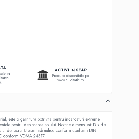
ATA
ACTIVI IN SEAP
cate in
Produse disponibile pe
itatea
www.e-licitatie.ro
a.
al, este o garnitura potrivita pentru incarcaturi extreme.
mentele pentru deplasarea solului. Notatie dimensiuni: D x d x
ediul de lucru: Uleiuri hidraulice conform conform DIN
B, HFC conform VDMA 24317.