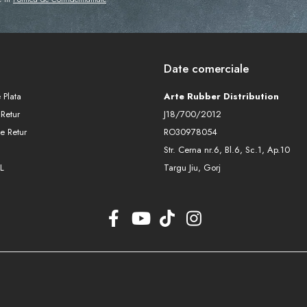
Date comerciale
 Plata
Arte Rubber Distribution
 Retur
J18/700/2012
e Retur
RO30978054
Str. Cerna nr.6, Bl.6, Sc.1, Ap.10
L
Targu Jiu, Gorj