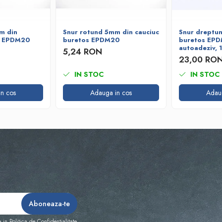
m din
Snur rotund 5mm din cauciuc
Snur dreptun
s EPDM20
buretos EPDM20
buretos EP
autoadeziv,
5,24 RON
23,00 RO
IN STOC
IN STOC
n cos
Adauga in cos
Adau
e in
Politica de Confidentialitate