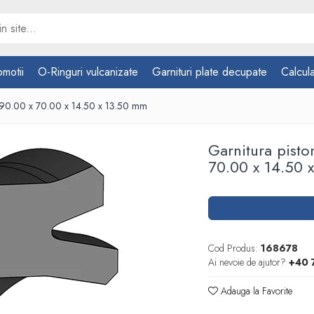
omotii
O-Ringuri vulcanizate
Garnituri plate decupate
Calcula
 90.00 x 70.00 x 14.50 x 13.50 mm
Garnitura pist
70.00 x 14.50 
Cod Produs:
168678
Ai nevoie de ajutor?
+40 
Adauga la Favorite