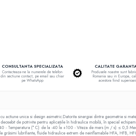
CONSULTANTA SPECIALIZATA
CALITATE GARANT
Contacteaza-ne la numerele de telefon
Produsele noastre sunt fabri
din sectiune contact, pe email sau chiar
Romania sau in Europa, cal
pe WhatsApp
acestora fiind superioar
u actiune unica si design asimetric.Datorita sinergiei dintre geometrie si materi
deosebit de potrivite pentru aplicațiile în hidraulica mobilă, în special echipa
≤ 40 - Temperatura (° C): de la -40 la +100 - Viteza de mers (m / s): ≤ 0,5 M
ză de grăsimi lubrifiante, fluide hidraulice extrem de neinflamabile HFA, HF