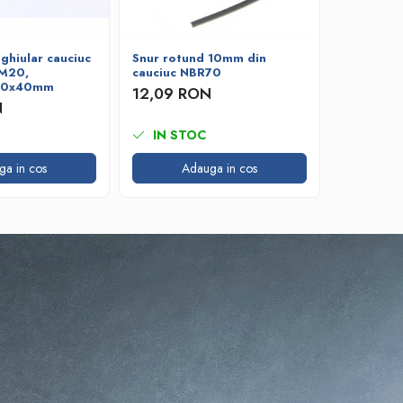
ghiular cauciuc
Snur rotund 10mm din
Snur rot
DM20,
cauciuc NBR70
cauciuc 
 10x40mm
12,09 RON
4,73 R
N
IN STOC
IN ST
ga in cos
Adauga in cos
A