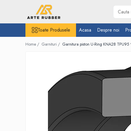
Toate Produsele
Toate Produsele
Acasa
Despre noi
Pr
Garnituri
Inel O-Ring
Home /
Garnituri /
Garnitura piston U-Ring KNA28 TPU95
Inele X-Ring
Etansare piston hidraulic
Profile din cauciuc
Snur din cauciuc
Cauciuc NBR (rezistent la uleiuri)
Cauciuc siliconic (MVQ)
Cauciuc EPDM spongios
Cauciuc Viton (FKM/FPM)
Cauciuc silicon spongios
Garnituri din cauciuc cu metal