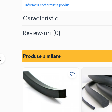
Informatii conformitate produs
Placi din cauciuc spongios
EPDM Spongios
Caracteristici
Placi din Marsit si Grafit
Marsit (clingherit)
Review-uri
(0)
Covoare cauciuc antiderapant
Covor din granule de cauciuc
Protectie la electrocutare
Covor electroizolant
Produse similare
Carton electroizolant - Prespan
Aparate reazem din neopren
Adeziv lipire/reparare cauciuc
Benzi transportoare
Banda transportoare din cauciuc
Placa cauciucare tamburi
Racleti benzi transportoare