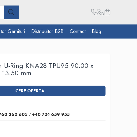
tor Garnituri
Distribuitor B2B
Contact
Blog
on U-Ring KNA28 TPU95 90.00 x
x 13.50 mm
CERE OFERTA
760 260 605
/
+40 724 659 955