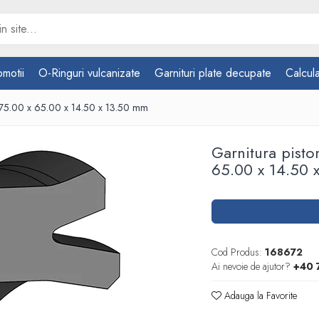
omotii
O-Ringuri vulcanizate
Garnituri plate decupate
Calcula
75.00 x 65.00 x 14.50 x 13.50 mm
Garnitura pist
65.00 x 14.50 
Cod Produs:
168672
Ai nevoie de ajutor?
+40 
Adauga la Favorite