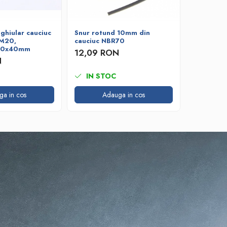
ghiular cauciuc
Snur rotund 10mm din
Snur rot
DM20,
cauciuc NBR70
cauciuc 
 10x40mm
12,09 RON
4,73 R
N
IN STOC
IN ST
ga in cos
Adauga in cos
A