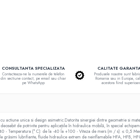
CONSULTANTA SPECIALIZATA
CALITATE GARANT
Contacteaza-ne la numerele de telefon
Produsele noastre sunt fabri
din sectiune contact, pe email sau chiar
Romania sau in Europa, cal
pe WhatsApp
acestora fiind superioar
u actiune unica si design asimetric.Datorita sinergiei dintre geometrie si materi
deosebit de potrivite pentru aplicațiile în hidraulica mobilă, în special echipa
≤ 40 - Temperatura (° C): de la -40 la +100 - Viteza de mers (m / s): ≤ 0,5 M
ză de grăsimi lubrifiante, fluide hidraulice extrem de neinflamabile HFA, HF