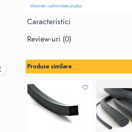
Informatii conformitate produs
Placi din cauciuc spongios
EPDM Spongios
Caracteristici
Placi din Marsit si Grafit
Marsit (clingherit)
Review-uri
(0)
Covoare cauciuc antiderapant
Covor din granule de cauciuc
Protectie la electrocutare
Covor electroizolant
Produse similare
Carton electroizolant - Prespan
Aparate reazem din neopren
Adeziv lipire/reparare cauciuc
Benzi transportoare
Banda transportoare din cauciuc
Placa cauciucare tamburi
Racleti benzi transportoare