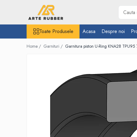
Toate Produsele
Toate Produsele
Acasa
Despre noi
Pr
Garnituri
Inel O-Ring
Home /
Garnituri /
Garnitura piston U-Ring KNA28 TPU95 
Inele X-Ring
Etansare piston hidraulic
Profile din cauciuc
Snur din cauciuc
Cauciuc NBR (rezistent la uleiuri)
Cauciuc siliconic (MVQ)
Cauciuc EPDM spongios
Cauciuc Viton (FKM/FPM)
Cauciuc silicon spongios
Garnituri din cauciuc cu metal