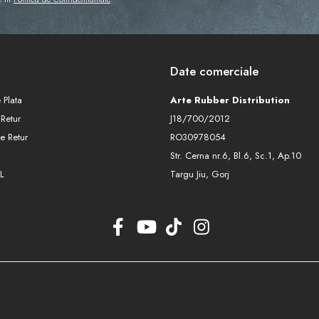
Date comerciale
 Plata
Arte Rubber Distribution
 Retur
J18/700/2012
e Retur
RO30978054
Str. Cerna nr.6, Bl.6, Sc.1, Ap.10
L
Targu Jiu, Gorj