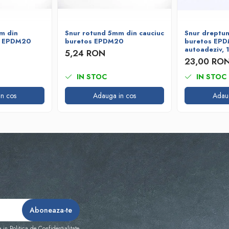
m din
Snur rotund 5mm din cauciuc
Snur dreptun
s EPDM20
buretos EPDM20
buretos EP
autoadeziv,
5,24 RON
23,00 RO
IN STOC
IN STOC
n cos
Adauga in cos
Adau
e in
Politica de Confidentialitate