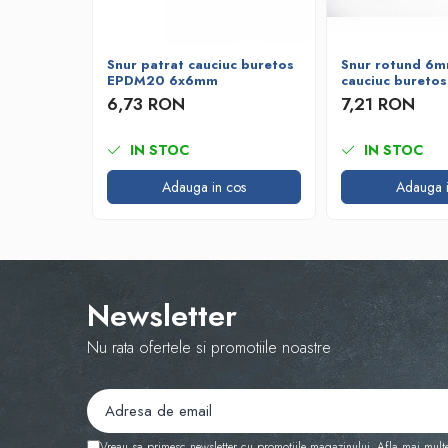
Bare de impact
Razuitoare lame zapada
Produse Siguranta Traficului
Snur patrat cauciuc buretos
Snur rotund 6m
EPDM20 6x6mm
cauciuc bureto
Stalpi pietonali
6,73 RON
7,21 RON
Conuri reflectorizante
Limitatore de viteza
IN STOC
IN STOC
Covorase de intrare
Adauga in cos
Adauga i
Cuplaje elastice
Tip N-EUPEX
Promotii
Newsletter
Nu rata ofertele si promotiile noastre
Vreau sa primesc newsletter cu promotiile magazinului. Afla mai mult