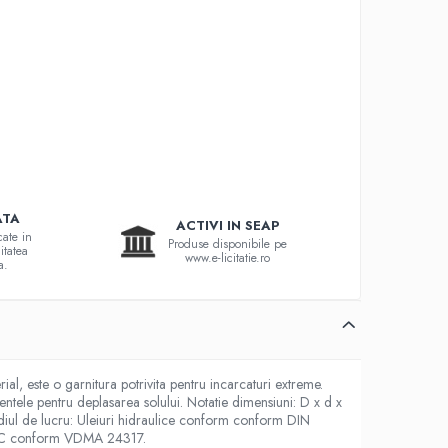
ATA
ACTIVI IN SEAP
cate in
Produse disponibile pe
itatea
www.e-licitatie.ro
a.
al, este o garnitura potrivita pentru incarcaturi extreme.
mentele pentru deplasarea solului. Notatie dimensiuni: D x d x
ediul de lucru: Uleiuri hidraulice conform conform DIN
B, HFC conform VDMA 24317.