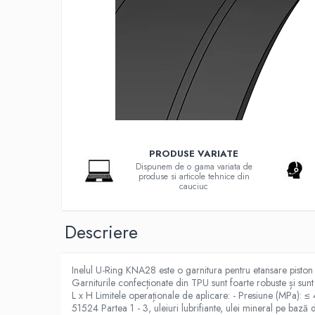
G-S-W Apa potabila
Garnituri racorduri
Garnituri racord filetat
Garnituri tip flanse
Pentru etansari cu gauri de trecere a
prezoanelor (full face) conform DIN
86071
Pentru flanse plate cu umar (RF) conform
DIN 2690
Placi tehnice din cauciuc
PRODUSE VARIATE
Cauciuc SBR (uz general)
Dispunem de o gama variata de
produse si articole tehnice din
Cauciuc EPDM
cauciuc
Cauciuc NBR (rezistent la uleiuri)
Descriere
Cauciuc siliconic (MVQ)
Cauciuc CR (Neopren)
Inelul U-Ring KNA28 este o garnitura pentru etansare piston c
Cauciuc fluorurat (FKM / FPM /
Garniturile confecționate din TPU sunt foarte robuste și sunt 
Viton)
L x H Limitele operaționale de aplicare: - Presiune (MPa): 
51524 Partea 1 - 3, uleiuri lubrifiante, ulei mineral pe ba
Poliuretan (PU)