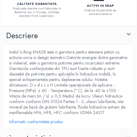
CALITATE GARANTATA
ACTIVI IN SEAP
Produsele noastre sunt fabricate in
Produse disponibile pe
Romania sau in Europa, calitatea
www.e-licitatie.ro
acestora fiind superioara.
Descriere
Inelul U-Ring KNA28 este o garnitura pentru etansare piston cu
actiune unica si design asimetric.Datorita sinergiei dintre geometrie
si material, este o garnitura potrivita pentru incarcaturi extreme.
Garniturile confecționate din TPU sunt foarte robuste și sunt
deosebit de potrivite pentru aplicațiile în hidraulica mobilă, în
special echipamentele pentru deplasarea solului. Notatie
dimensiuni: D x d x L x H Limitele operaționale de aplicare: -
Presiune (MPa): ≤ 40 - Temperatura (° C): de la -40 la +100 -
Viteza de mers (m / s): ≤ 0,5 Mediul de lucru: Uleiuri hidraulice
conform conform DIN 51524 Partea 1 - 3, uleiuri lubrifiante, ulei
mineral pe bază de grăsimi lubrifiante, fluide hidraulice extrem de
neinflamabile HFA, HFB, HFC conform VDMA 24317.
Informatii conformitate produs