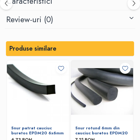
Caracteristici
Review-uri
(0)
Produse similare
Snur patrat cauciuc
Snur rotund 6mm din
buretos EPDM20 6x6mm
cauciuc buretos EPDM20
6,73 RON
7,21 RON