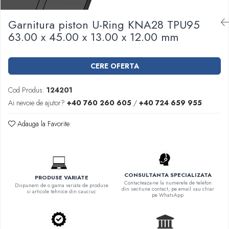
Garnituri racord filetat
Garnitura piston U-Ring KNA28 TPU95
Garnituri tip flanse
63.00 x 45.00 x 13.00 x 12.00 mm
Pentru etansari cu gauri de trecere a
prezoanelor (full face) conform DIN
86071
Pentru flanse plate cu umar (RF) conform
CERE OFERTA
DIN 2690
Cod Produs:
124201
Ai nevoie de ajutor?
+40 760 260 605
/
+40 724 659 955
Adauga la Favorite
CONSULTANTA SPECIALIZATA
PRODUSE VARIATE
Contacteaza-ne la numerele de telefon
Dispunem de o gama variata de produse
din sectiune contact, pe email sau chiar
si articole tehnice din cauciuc
pe WhatsApp