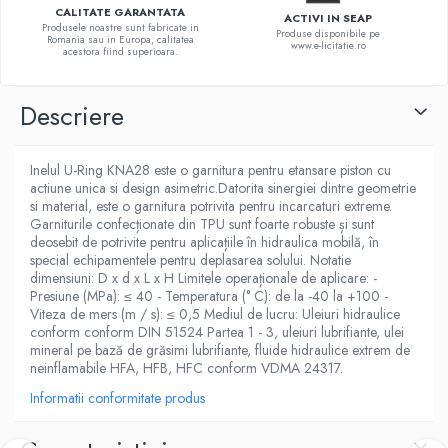
CALITATE GARANTATA
ACTIVI IN SEAP
Produsele noastre sunt fabricate in
Produse disponibile pe
Romania sau in Europa, calitatea
www.e-licitatie.ro
acestora fiind superioara.
Descriere
Inelul U-Ring KNA28 este o garnitura pentru etansare piston cu
actiune unica si design asimetric.Datorita sinergiei dintre geometrie
si material, este o garnitura potrivita pentru incarcaturi extreme.
Garniturile confecționate din TPU sunt foarte robuste și sunt
deosebit de potrivite pentru aplicațiile în hidraulica mobilă, în
special echipamentele pentru deplasarea solului. Notatie
dimensiuni: D x d x L x H Limitele operaționale de aplicare: -
Presiune (MPa): ≤ 40 - Temperatura (° C): de la -40 la +100 -
Viteza de mers (m / s): ≤ 0,5 Mediul de lucru: Uleiuri hidraulice
conform conform DIN 51524 Partea 1 - 3, uleiuri lubrifiante, ulei
mineral pe bază de grăsimi lubrifiante, fluide hidraulice extrem de
neinflamabile HFA, HFB, HFC conform VDMA 24317.
Informatii conformitate produs