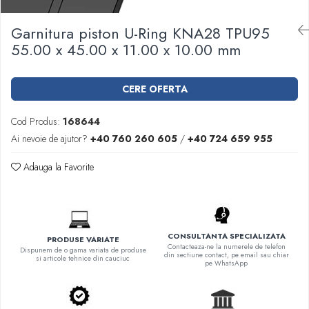
Garnituri racord filetat
Garnitura piston U-Ring KNA28 TPU95
Garnituri tip flanse
55.00 x 45.00 x 11.00 x 10.00 mm
Pentru etansari cu gauri de trecere a
prezoanelor (full face) conform DIN
86071
Pentru flanse plate cu umar (RF) conform
CERE OFERTA
DIN 2690
Cod Produs:
168644
Ai nevoie de ajutor?
+40 760 260 605
/
+40 724 659 955
Adauga la Favorite
CONSULTANTA SPECIALIZATA
PRODUSE VARIATE
Contacteaza-ne la numerele de telefon
Dispunem de o gama variata de produse
din sectiune contact, pe email sau chiar
si articole tehnice din cauciuc
pe WhatsApp