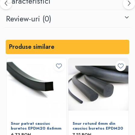
Caracteristici
Review-uri
(0)
Produse similare
Snur patrat cauciuc
Snur rotund 6mm din
buretos EPDM20 6x6mm
cauciuc buretos EPDM20
6,73 RON
7,21 RON