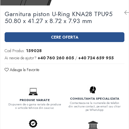
Garnituri racord filetat
Garnitura piston U-Ring KNA28 TPU95
Garnituri tip flanse
50.80 x 41.27 x 8.72 x 7.93 mm
Pentru etansari cu gauri de trecere a
prezoanelor (full face) conform DIN
86071
Pentru flanse plate cu umar (RF) conform
CERE OFERTA
DIN 2690
Cod Produs:
159028
Ai nevoie de ajutor?
+40 760 260 605
/
+40 724 659 955
Adauga la Favorite
CONSULTANTA SPECIALIZATA
PRODUSE VARIATE
Contacteaza-ne la numerele de telefon
Dispunem de o gama variata de produse
din sectiune contact, pe email sau chiar
si articole tehnice din cauciuc
pe WhatsApp