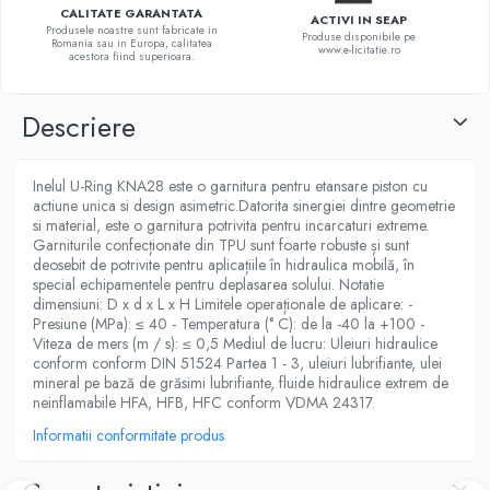
CALITATE GARANTATA
ACTIVI IN SEAP
Produsele noastre sunt fabricate in
Produse disponibile pe
Romania sau in Europa, calitatea
www.e-licitatie.ro
acestora fiind superioara.
Descriere
Inelul U-Ring KNA28 este o garnitura pentru etansare piston cu
actiune unica si design asimetric.Datorita sinergiei dintre geometrie
si material, este o garnitura potrivita pentru incarcaturi extreme.
Garniturile confecționate din TPU sunt foarte robuste și sunt
deosebit de potrivite pentru aplicațiile în hidraulica mobilă, în
special echipamentele pentru deplasarea solului. Notatie
dimensiuni: D x d x L x H Limitele operaționale de aplicare: -
Presiune (MPa): ≤ 40 - Temperatura (° C): de la -40 la +100 -
Viteza de mers (m / s): ≤ 0,5 Mediul de lucru: Uleiuri hidraulice
conform conform DIN 51524 Partea 1 - 3, uleiuri lubrifiante, ulei
mineral pe bază de grăsimi lubrifiante, fluide hidraulice extrem de
neinflamabile HFA, HFB, HFC conform VDMA 24317.
Informatii conformitate produs