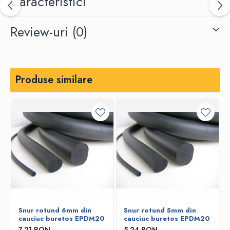
Caracteristici
Review-uri
(0)
Produse similare
Snur rotund 6mm din
Snur rotund 5mm din
cauciuc buretos EPDM20
cauciuc buretos EPDM20
7,21 RON
5,24 RON